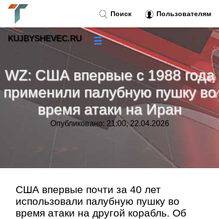
Поиск
Пользователям
KUJBYSHEVEC.RU
☰
Новости
»
WZ: США впервые с 1988 года
Тренды новостей
»
применили палубную пушку во
время атаки на Иран
Рубрики
»
Опубликовано: 21:00, 22.04.2026
Правила
»
Контакт
»
США впервые почти за 40 лет
использовали палубную пушку во
время атаки на другой корабль. Об