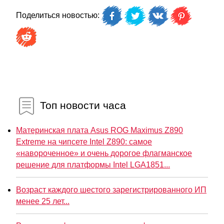
Поделиться новостью:
Топ новости часа
Материнская плата Asus ROG Maximus Z890
Extreme на чипсете Intel Z890: самое
«навороченное» и очень дорогое флагманское
решение для платформы Intel LGA1851...
Возраст каждого шестого зарегистрированного ИП
менее 25 лет...