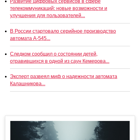
Развитие цифровых сервисов в сфере
телекоммуникаций: новые возможности и
улучшения для пользователей...
В России стартовало серийное производство
автомата А-545...
Следком сообщил о состоянии детей,
отравившихся в одной из саун Кемерова...
Эксперт развеял миф о надежности автомата
Калашникова...