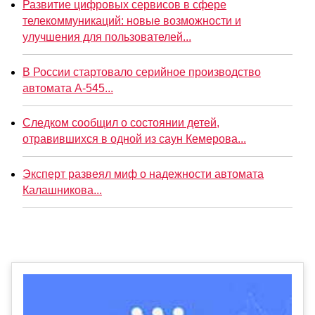
Развитие цифровых сервисов в сфере
телекоммуникаций: новые возможности и
улучшения для пользователей...
В России стартовало серийное производство
автомата А-545...
Следком сообщил о состоянии детей,
отравившихся в одной из саун Кемерова...
Эксперт развеял миф о надежности автомата
Калашникова...