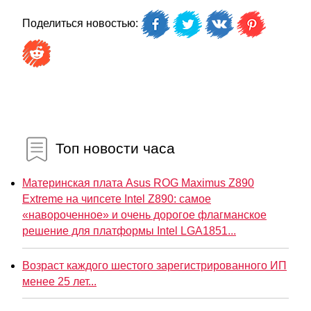
Поделиться новостью:
Топ новости часа
Материнская плата Asus ROG Maximus Z890
Extreme на чипсете Intel Z890: самое
«навороченное» и очень дорогое флагманское
решение для платформы Intel LGA1851...
Возраст каждого шестого зарегистрированного ИП
менее 25 лет...