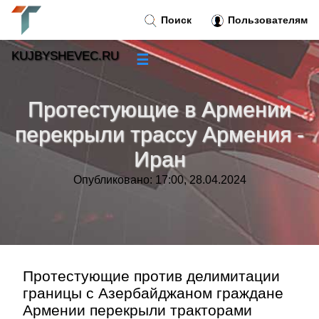
Поиск
Пользователям
KUJBYSHEVEC.RU
☰
Новости
»
Протестующие в Армении
Тренды новостей
»
перекрыли трассу Армения -
Иран
Рубрики
»
Опубликовано: 17:00, 28.04.2024
Правила
»
Контакт
»
Протестующие против делимитации
границы с Азербайджаном граждане
Армении перекрыли тракторами