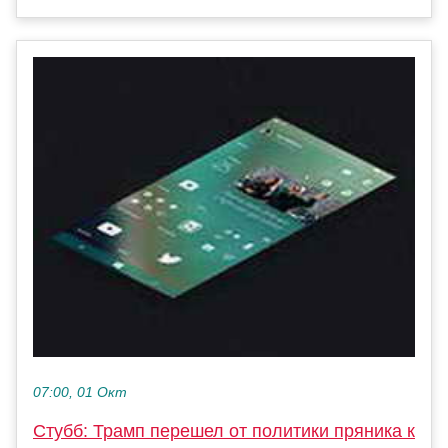
07:00, 01 Окт
Стубб: Трамп перешел от политики пряника к