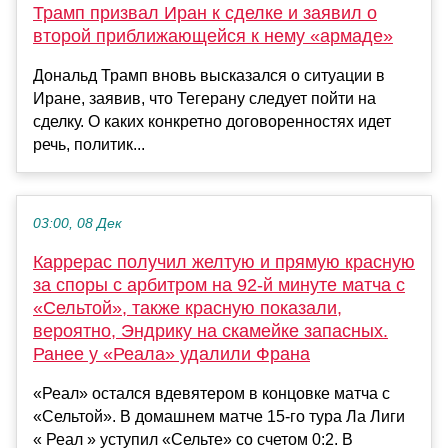
Трамп призвал Иран к сделке и заявил о
второй приближающейся к нему «армаде»
Дональд Трамп вновь высказался о ситуации в
Иране, заявив, что Тегерану следует пойти на
сделку. О каких конкретно договоренностях идет
речь, политик...
03:00, 08 Дек
Каррерас получил желтую и прямую красную
за споры с арбитром на 92-й минуте матча с
«Сельтой», также красную показали,
вероятно, Эндрику на скамейке запасных.
Ранее у «Реала» удалили Франа
«Реал» остался вдевятером в концовке матча с
«Сельтой». В домашнем матче 15-го тура Ла Лиги
« Реал » уступил «Сельте» со счетом 0:2. В