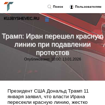
Поиск
Пользователям
KUJBYSHEVEC.RU
☰
Новости
»
Трамп: Иран перешел красную
Тренды новостей
»
линию при подавлении
протестов
Рубрики
»
Опубликовано: 10:00, 13.01.2026
Правила
»
Контакт
»
Президент США Дональд Трамп 11
января заявил, что власти Ирана
пересекли красную линию, жестко