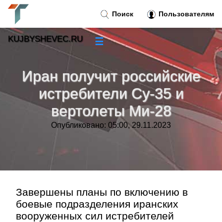
Поиск
Пользователям
KUJBYSHEVEC.RU
☰
Новости
»
Иран получит российские
Тренды новостей
»
истребители Су-35 и
вертолеты Ми-28
Рубрики
»
Опубликовано: 05:00, 29.11.2023
Правила
»
Контакт
»
Завершены планы по включению в
боевые подразделения иранских
вооруженных сил истребителей