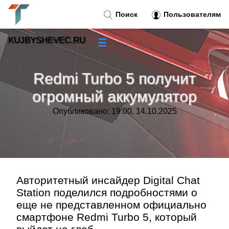
Поиск
Пользователям
KUJBYSHEVEC.RU
☰
Новости
»
Redmi Turbo 5 получит
Тренды новостей
»
огромный аккумулятор
Опубликовано: 19:00, 14.10.2025
Рубрики
»
Правила
»
Контакт
»
Авторитетный инсайдер Digital Chat
Station поделился подробностями о
еще не представленном официально
смартфоне Redmi Turbo 5, который