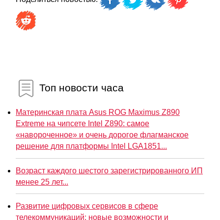
Топ новости часа
Материнская плата Asus ROG Maximus Z890
Extreme на чипсете Intel Z890: самое
«навороченное» и очень дорогое флагманское
решение для платформы Intel LGA1851...
Возраст каждого шестого зарегистрированного ИП
менее 25 лет...
Развитие цифровых сервисов в сфере
телекоммуникаций: новые возможности и