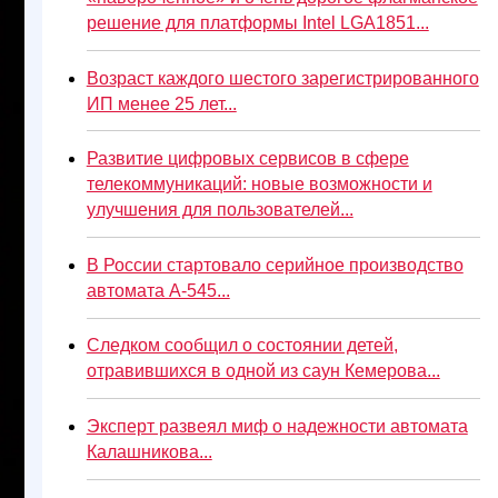
решение для платформы Intel LGA1851...
Возраст каждого шестого зарегистрированного
ИП менее 25 лет...
Развитие цифровых сервисов в сфере
телекоммуникаций: новые возможности и
улучшения для пользователей...
В России стартовало серийное производство
автомата А-545...
Следком сообщил о состоянии детей,
отравившихся в одной из саун Кемерова...
Эксперт развеял миф о надежности автомата
Калашникова...