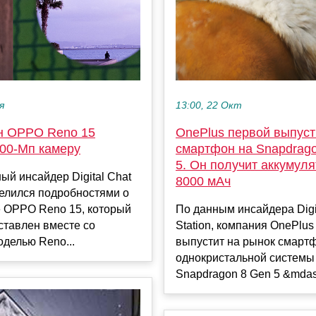
я
13:00, 22 Окт
н OPPO Reno 15
OnePlus первой выпуст
200-Мп камеру
смартфон на Snapdrag
5. Он получит аккумуля
ый инсайдер Digital Chat
8000 мАч
делился подробностями о
 OPPO Reno 15, который
По данным инсайдера Digi
ставлен вместе со
Station, компания OnePlus
делью Reno...
выпустит на рынок смартф
однокристальной системы
Snapdragon 8 Gen 5 &mdas.