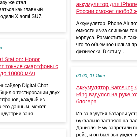
азу же стал
аккумулятор для iPhone
аться как главный
России сможет любой
одели Xiaomi SU7.
Аккумулятор iPhone Air по
емкости из-за слишком то
корпуса. Разместить в так
что-то объемное нельзя п
я
физически. В сети у...
at Station: Honor
ит токние смартфоны с
 до 10000 мАч
00:00, 01 Окт
инсайдер Digital Chat
Аккумулятор Samsung 
общил о тестировании двух
Ring вздулся на руке Y
ртфонов, каждый из
блогера
о его данным, может
ндустрии заня...
Из-за вздутия батареи уст
буквально застряло на па
Даниэля. Ему запретили п
рейс, и он был вынужден 