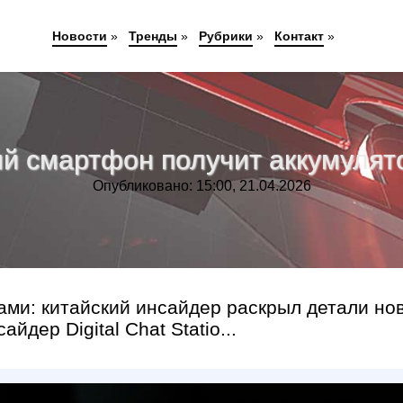
Новости
»
Тренды
»
Рубрики
»
Контакт
»
й смартфон получит аккумулят
Опубликовано: 15:00, 21.04.2026
ми: китайский инсайдер раскрыл детали но
дер Digital Chat Statio...