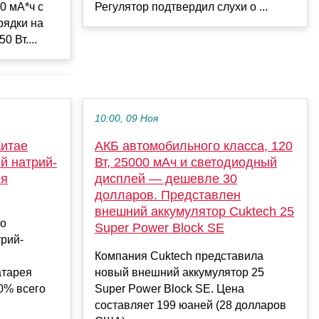
Регулятор подтвердил слухи о ...
0 мА*ч с
рядки на
0 Вт....
10:00, 09 Ноя
Китае
АКБ автомобильного класса, 120
й натрий-
Вт, 25000 мАч и светодиодный
ля
дисплей — дешевле 30
долларов. Представлен
внешний аккумулятор Cuktech 25
 о
Super Power Block SE
рий-
Компания Cuktech представила
атарея
новый внешний аккумулятор 25
0% всего
Super Power Block SE. Цена
составляет 199 юаней (28 долларов