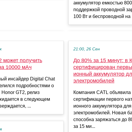
аккумулятор емкостью 800
поддержкой проводной за
100 Вт и беспроводной на 5
к
21:00, 26 Сен
2 может получить
До 80% за 15 минут: в 
на 10000 мАч
сертифицирован первы
ионный аккумулятор д
ый инсайдер Digital Chat
электромобилей
делился подробностями о
 Honor GT2, релиз
Компания CATL объявила
ожидается в следующем
сертификации первого нат
ерждается, ...
ионного аккумулятора для
электромобилей. Новая б
способна заряжаться до 8
за 15 ми...
я