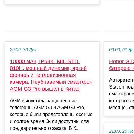
20:00, 30 Дек
00:00, 01 Де
10000 мАч, IP69K, MIL-STD-
Honor GT
810H, мощный динамик, яркий
батарею 
фонарь и тепловизионная
Авторитетн
камера. Неубиваемый смартфон
Station по
AGM G3 Pro вышел в Китае
смартфоне
AGM выпустила защищенные
которого 
телефоны AGM G3 и AGM G3 Pro,
месяце. Утв
которые были представлены осенью
и долгое время были доступны для
предварительного заказа. В К...
21:00, 20 Но