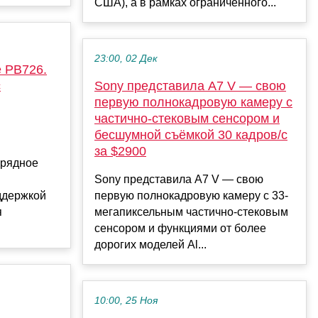
США), а в рамках ограниченного...
23:00, 02 Дек
 PB726.
с
Sony представила A7 V — свою
первую полнокадровую камеру с
частично-стековым сенсором и
бесшумной съёмкой 30 кадров/с
за $2900
арядное
Sony представила A7 V — свою
ддержкой
первую полнокадровую камеру с 33-
я
мегапиксельным частично-стековым
сенсором и функциями от более
дорогих моделей Al...
10:00, 25 Ноя