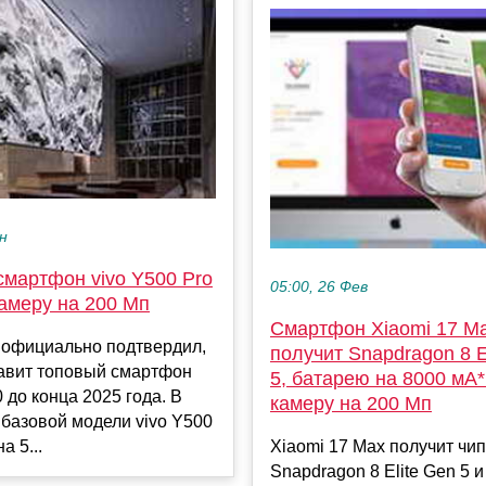
ен
смартфон vivo Y500 Pro
05:00, 26 Фев
амеру на 200 Мп
Смартфон Xiaomi 17 M
 официально подтвердил,
получит Snapdragon 8 E
тавит топовый смартфон
5, батарею на 8000 мА*
 до конца 2025 года. В
камеру на 200 Мп
 базовой модели vivo Y500
а 5...
Xiaomi 17 Max получит чип
Snapdragon 8 Elite Gen 5 и