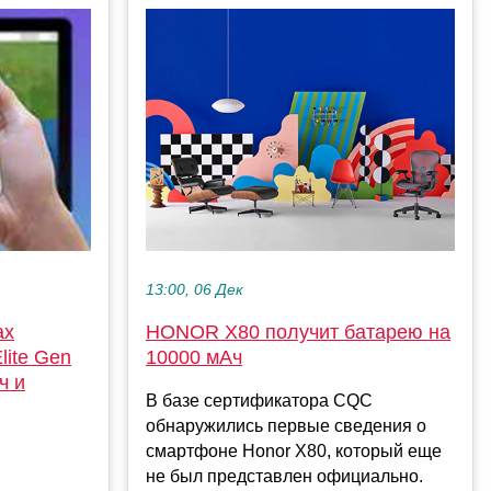
13:00, 06 Дек
HONOR X80 получит батарею на
ax
10000 мАч
lite Gen
ч и
В базе сертификатора CQC
обнаружились первые сведения о
смартфоне Honor X80, который еще
не был представлен официально.