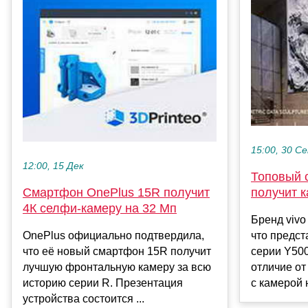
15:00, 30 С
12:00, 15 Дек
Топовый 
Смартфон OnePlus 15R получит
получит к
4К селфи-камеру на 32 Мп
Бренд vivo
OnePlus официально подтвердила,
что предс
что её новый смартфон 15R получит
серии Y500
лучшую фронтальную камеру за всю
отличие от
историю серии R. Презентация
с камерой н
устройства состоится ...