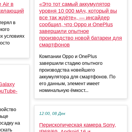
 Air в
«Это тот самый аккумулятор
 желающий
уровня 10 000 мАч, который вы
все так ждёте», — инсайдер
терял в
сообщил, что Oppo и OnePlus
нкого
завершили опытное
их условиях
производство новой батареи для
росто
смартфонов
Компании Oppo и OnePlus
завершили стадию опытного
производства новейшего
аккумулятора для смартфонов. По
его данным, элемент имеет
Galaxy
номинальную ёмкост...
ouTube-
ройство
12:00, 08 Дек
льце
осадку на
Перископическая камера Sony,
искать
IP68/69, Android 16 и