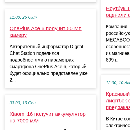
Ноутбук
оценили о
11:00, 26 Окт
Компания 
OnePlus Ace 6 получит 50-Мп
российску
камеру
MEGABOOK
Авторитетный информатор Digital
особенност
Chat Station поделился
из магниев
подробностями о параметрах
899 г...
смартфона OnePlus Ace 6, который
будет официально представлен уже
2...
12:00, 10 Ав
Красивый
лифтбек 
03:00, 13 Сен
предзаказ
Xiaomi 16 получит аккумулятор
В Китае со
на 7000 мАч
электричес