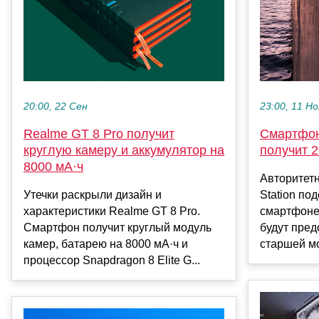
20:00, 22 Сен
23:00, 11 Но
Realme GT 8 Pro получит
Смартфо
круглую камеру и аккумулятор на
получит 
8000 мА·ч
Авторитетн
Утечки раскрыли дизайн и
Station по
характеристики Realme GT 8 Pro.
смартфоне
Смартфон получит круглый модуль
будут пред
камер, батарею на 8000 мА·ч и
старшей мо
процессор Snapdragon 8 Elite G...