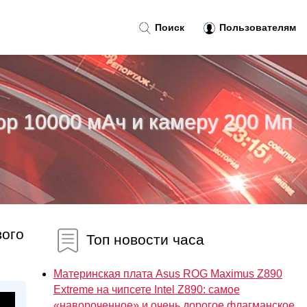
Поиск
Пользователям
ор 10000 мАч и камеру 200 Мп
вого
Топ новости часа
Материнская плата Asus ROG Maximus Z890
Extreme на чипсете Intel Z890: самое
«навороченное» и очень дорогое флагманское