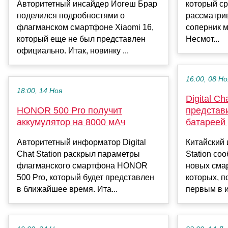
Авторитетный инсайдер Йогеш Брар
который ср
поделился подробностями о
рассматрив
флагманском смартфоне Xiaomi 16,
соперник м
который еще не был представлен
Несмот...
официально. Итак, новинку ...
16:00, 08 Но
18:00, 14 Ноя
Digital Ch
HONOR 500 Pro получит
представ
аккумулятор на 8000 мАч
батареей
Авторитетный информатор Digital
Китайский 
Chat Station раскрыл параметры
Station со
флагманского смартфона HONOR
новых сма
500 Pro, который будет представлен
которых, п
в ближайшее время. Ита...
первым в и