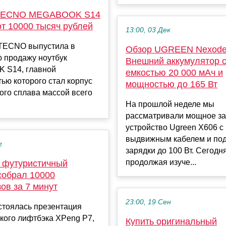
 TECNO MEGABOOK S14
т 10000 тысяч рублей
13:00, 03 Дек
TECNO выпустила в
Обзор UGREEN Nexode
ю продажу ноутбук
Внешний аккумулятор 
 S14, главной
емкостью 20 000 мАч и
ью которого стал корпус
мощностью до 165 Вт
ого сплава массой всего
На прошлой неделе мы
рассматривали мощное з
устройство Ugreen X606 с
выдвижным кабелем и по
г
зарядки до 100 Вт. Сегодн
продолжая изуче...
 футуристичный
собрал 10000
ов за 7 минут
23:00, 19 Сен
стоялась презентация
кого лифтбэка XPeng P7,
Купить оригинальный