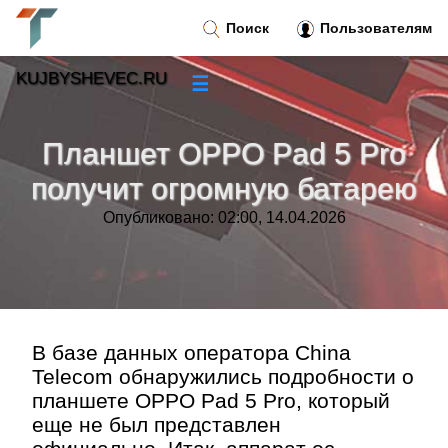
Поиск
Пользователям
KUJBYSHEVEC.RU
☰
Новости
»
Планшет OPPO Pad 5 Pro
Тренды новостей
»
получит огромную батарею
Опубликовано: 02:00, 14.04.2026
Рубрики
»
Правила
»
Контакт
»
В базе данных оператора China
Telecom обнаружились подробности о
планшете OPPO Pad 5 Pro, который
еще не был представлен