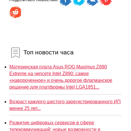
Топ новости часа
Материнская плата Asus ROG Maximus Z890
Extreme на чипсете Intel Z890: самое
«навороченное» и очень дорогое флагманское
решение для платформы Intel LGA1851...
Возраст каждого шестого зарегистрированного ИП
менее 25 лет...
Развитие цифровых сервисов в сфере
телекоммуникаций: новые возможности и