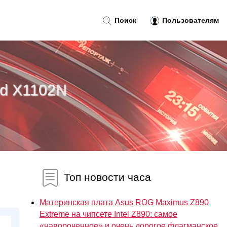
Поиск
Пользователям
d X1102N
Топ новости часа
Материнская плата Asus ROG Maximus Z890
Extreme на чипсете Intel Z890: самое
«навороченное» и очень дорогое флагманское