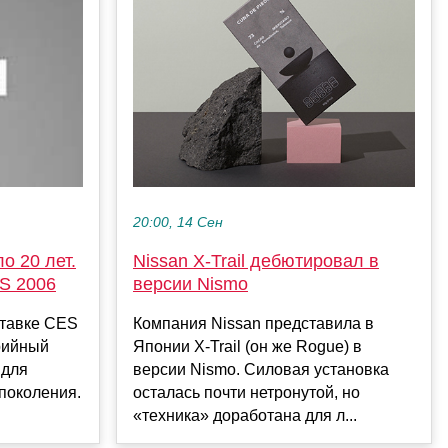
20:00, 14 Сен
Nissan X-Trail дебютировал в
о 20 лет.
версии Nismo
S 2006
Компания Nissan представила в
ставке CES
Японии X-Trail (он же Rogue) в
рийный
версии Nismo. Силовая установка
 для
осталась почти нетронутой, но
 поколения.
«техника» доработана для л...