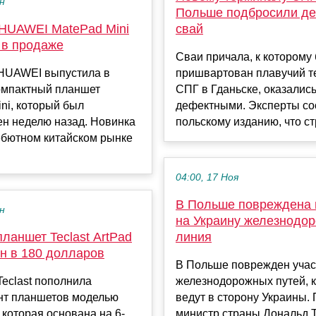
ен
Польше подбросили д
HUAWEI MatePad Mini
свай
 в продаже
Сваи причала, к которому 
HUAWEI выпустила в
пришвартован плавучий 
омпактный планшет
СПГ в Гданьске, оказалис
ni, который был
дефектными. Эксперты с
ен неделю назад. Новинка
польскому изданию, что стр
ебютном китайском рынке
04:00, 17 Ноя
В Польше повреждена
ен
на Украину железнодо
ланшет Teclast ArtPad
линия
ен в 180 долларов
В Польше поврежден учас
eclast пополнила
железнодорожных путей, 
нт планшетов моделью
ведут в сторону Украины.
, которая основана на 6-
министр страны Дональд 