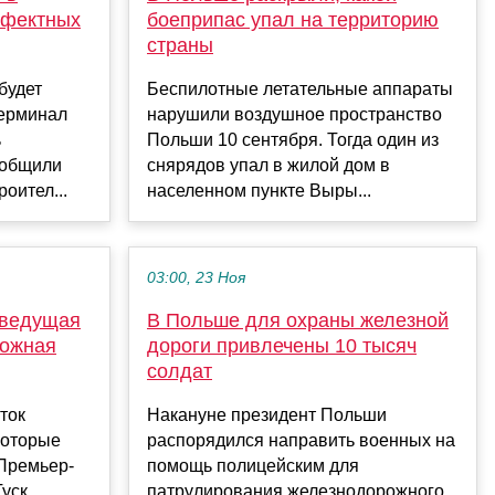
ефектных
боеприпас упал на территорию
страны
будет
Беспилотные летательные аппараты
терминал
нарушили воздушное пространство
ь
Польши 10 сентября. Тогда один из
ообщили
снярядов упал в жилой дом в
оител...
населенном пункте Выры...
03:00, 23 Ноя
 ведущая
В Польше для охраны железной
рожная
дороги привлечены 10 тысяч
солдат
ток
Накануне президент Польши
которые
распорядился направить военных на
 Премьер-
помощь полицейским для
Туск
патрулирования железнодорожного