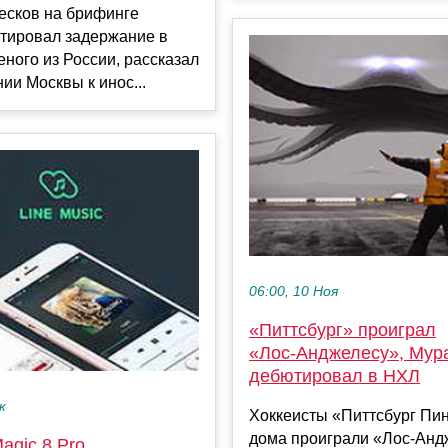
есков на брифинге
тировал задержание в
ного из России, рассказал
ии Москвы к инос...
06:00, 10 Ноя
«Питтсбург» проиграл
«Лос‑Анджелесу», Мур
дебютировал в НХЛ
к
Хоккеисты «Питтсбург Пи
дома проиграли «Лос‑Анд
gic 8 Pro