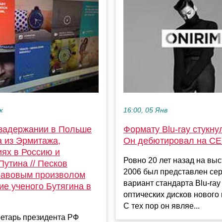
к
16:00, 05 Янв
 задержании в Польше
Формату Blu-ray стукнул
а из Эрмитажа,
Он дебютировал на CE
иях в Россию и
Ровно 20 лет назад на вы
Путина // Песков
2006 был представлен се
равовым произволом
вариант стандарта Blu-ray
е ученого Бутягина в
оптических дисков нового
С тех пор он являе...
ретарь президента РФ