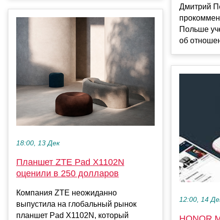
Дмитрий П
прокоммен
Польше уче
об отношен
18:00, 13 Дек
Планшет ZTE Pad X1102N
оценили в 250 долларов
Компания ZTE неожиданно
12:00, 14 Де
выпустила на глобальный рынок
планшет Pad X1102N, который
HONOR Ma