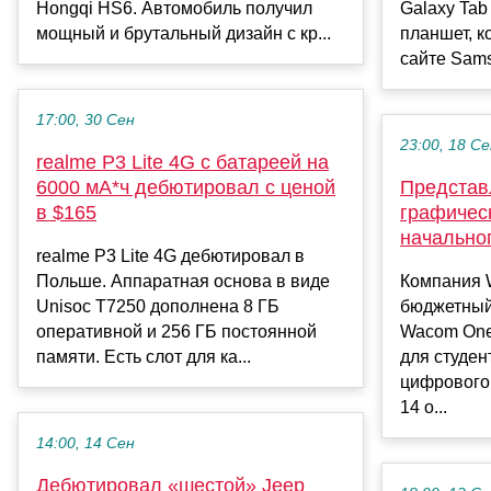
Hongqi HS6. Автомобиль получил
Galaxy Tab
мощный и брутальный дизайн с кр...
планшет, к
сайте Sams
17:00, 30 Сен
23:00, 18 С
realme P3 Lite 4G с батареей на
6000 мА*ч дебютировал с ценой
Представ
в $165
графичес
начально
realme P3 Lite 4G дебютировал в
Польше. Аппаратная основа в виде
Компания 
Unisoc T7250 дополнена 8 ГБ
бюджетный
оперативной и 256 ГБ постоянной
Wacom One
памяти. Есть слот для ка...
для студен
цифрового
14 о...
14:00, 14 Сен
Дебютировал «шестой» Jeep