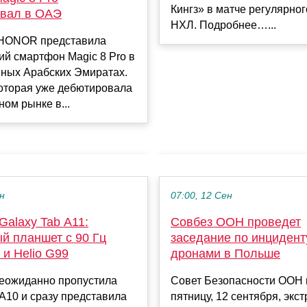
Кингз» в матче регулярног
вал в ОАЭ
НХЛ. Подробнее…...
HONOR представила
й смартфон Magic 8 Pro в
ных Арабских Эмиратах.
которая уже дебютировала
ном рынке в...
ен
07:00, 12 Сен
alaxy Tab A11:
Совбез ООН проведет
й планшет с 90 Гц
заседание по инцидент
и Helio G99
дронами в Польше
еожиданно пропустила
Совет Безопасности ООН 
A10 и сразу представила
пятницу, 12 сентября, экс