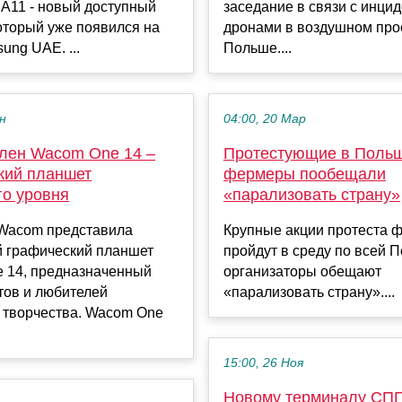
 A11 - новый доступный
заседание в связи с инци
оторый уже появился на
дронами в воздушном про
ung UAE. ...
Польше....
ен
04:00, 20 Мар
лен Wacom One 14 –
Протестующие в Поль
кий планшет
фермеры пообещали
го уровня
«парализовать страну»
Wacom представила
Крупные акции протеста 
 графический планшет
пройдут в среду по всей 
 14, предназначенный
организаторы обещают
тов и любителей
«парализовать страну»....
 творчества. Wacom One
15:00, 26 Ноя
Новому терминалу СПГ