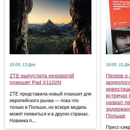
15:00, 13 Дек
14:00, 11 Де
ZTE выпустила недорогой
Песков о
планшет Pad X1102N
археолог
инвестиц
ZTE представила новый планшет для
встречах 
европейского рынка — пока что
назвал п
только в Польше, но вскоре модель
задержани
может появиться и в других странах.
Польше
Новинка п...
Пресс-сек