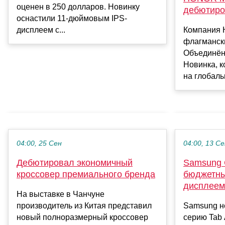
оценен в 250 долларов. Новинку
дебютиро
оснастили 11-дюймовым IPS-
дисплеем с...
Компания 
флагмански
Объединён
Новинка, 
на глобаль
04:00, 25 Сен
04:00, 13 С
Дебютировал экономичный
Samsung G
кроссовер премиального бренда
бюджетны
дисплеем 
На выставке в Чанчуне
производитель из Китая представил
Samsung н
новый полноразмерный кроссовер
серию Tab 