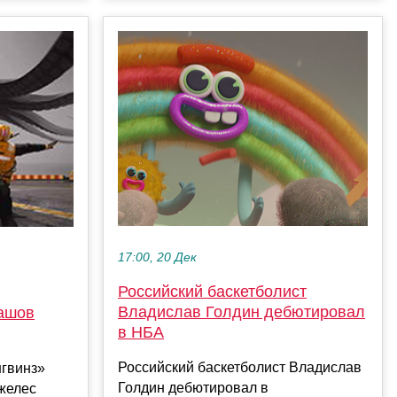
17:00, 20 Дек
Российский баскетболист
Владислав Голдин дебютировал
ашов
в НБА
Российский баскетболист Владислав
нгвинз»
Голдин дебютировал в
желес