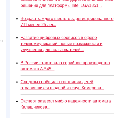
решение для платформы Intel LGA1851...
Возраст каждого шестого зарегистрированного
ИП менее 25 лет...
Развитие цифровых сервисов в сфере
телекоммуникаций: новые возможности и
улучшения для пользователей...
В России стартовало серийное производство
автомата А-545...
Следком сообщил о состоянии детей,
отравившихся в одной из саун Кемерова...
Эксперт развеял миф о надежности автомата
Калашникова...