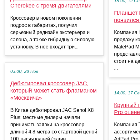
18:00, 12 С
Cherokee с тремя двигателями
Планшет 
Кроссовер в новом поколении
появился
подрос в габаритах, получил
серьезный редизайн экстерьера и
Компания 
салона, а также гибридную силовую
продажу к
установку. В нее входят три...
MatePad Mi
представл
стоит на д
...
03:00, 28 Ноя
Дебютировал кроссовер JAC,
который может стать флагманом
14:00, 17 С
«Москвича»
Крупный п
В Китае дебютировал JAC Sehol X8
Pro оцен
Plus: местные дилеры начали
принимать заявки на кроссовер
Компания T
длиной 4,8 метра со стартовой ценой
ассортиме
100 тысяч юаней (эквив...
ArtPad Pro