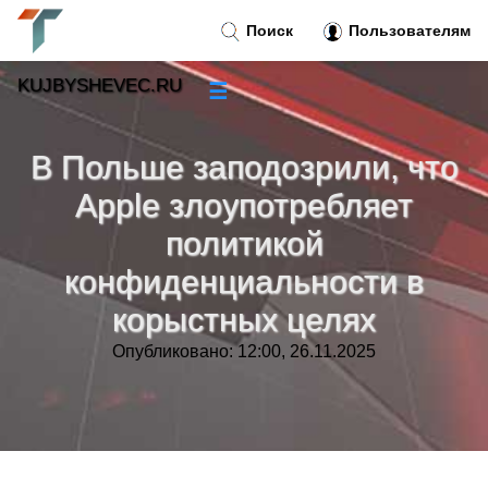
Поиск
Пользователям
KUJBYSHEVEC.RU
☰
Новости
»
В Польше заподозрили, что
Тренды новостей
»
Apple злоупотребляет
политикой
Рубрики
»
конфиденциальности в
Правила
»
корыстных целях
Опубликовано: 12:00, 26.11.2025
Контакт
»