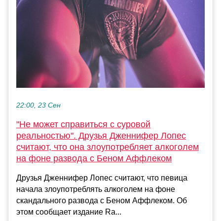
22:00, 23 Сен
"Не может справиться с суровой
реальностью". Друзья Дженнифер Лопес
считают, что она злоупотребляет алкоголем
на фоне развода с Беном Аффлеком
Друзья Дженнифер Лопес считают, что певица
начала злоупотреблять алкоголем на фоне
скандального развода с Беном Аффлеком. Об
этом сообщает издание Ra...