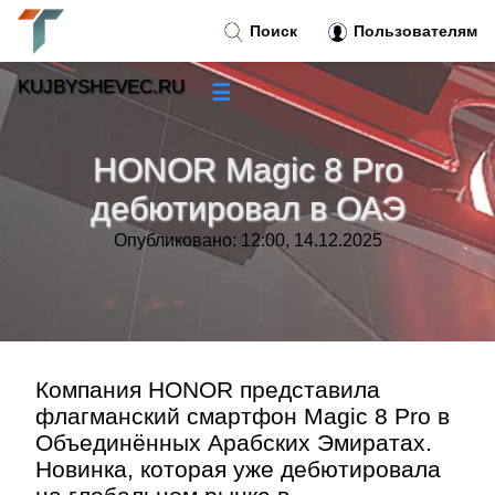
Поиск
Пользователям
KUJBYSHEVEC.RU
☰
Новости
»
HONOR Magic 8 Pro
Тренды новостей
»
дебютировал в ОАЭ
Опубликовано: 12:00, 14.12.2025
Рубрики
»
Правила
»
Контакт
»
Компания HONOR представила
флагманский смартфон Magic 8 Pro в
Объединённых Арабских Эмиратах.
Новинка, которая уже дебютировала