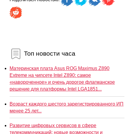
Топ новости часа
Материнская плата Asus ROG Maximus Z890
Extreme на чипсете Intel Z890: самое
«навороченное» и очень дорогое флагманское
решение для платформы Intel LGA1851...
Возраст каждого шестого зарегистрированного ИП
менее 25 лет...
Развитие цифровых сервисов в сфере
телекоммуникаций: новые возможности и