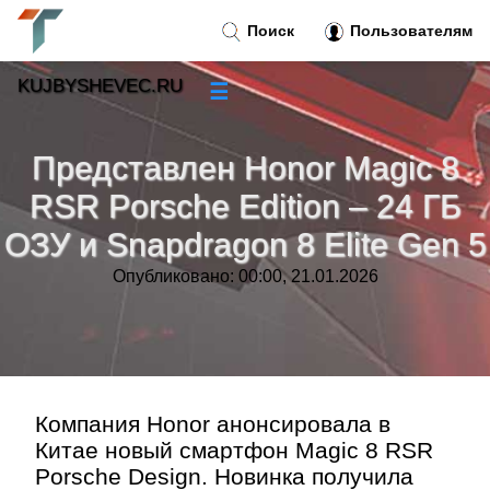
Поиск
Пользователям
KUJBYSHEVEC.RU
☰
Новости
»
Представлен Honor Magic 8
Тренды новостей
»
RSR Porsche Edition – 24 ГБ
ОЗУ и Snapdragon 8 Elite Gen 5
Рубрики
»
Опубликовано: 00:00, 21.01.2026
Правила
»
Контакт
»
Компания Honor анонсировала в
Китае новый смартфон Magic 8 RSR
Porsche Design. Новинка получила