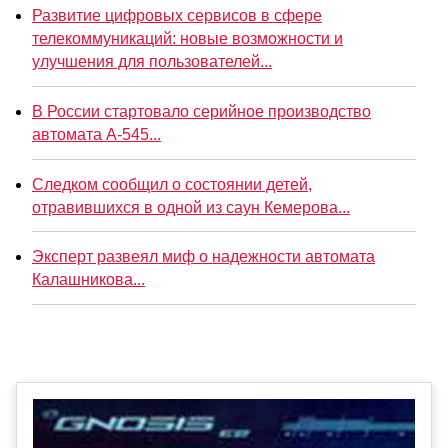
Развитие цифровых сервисов в сфере
телекоммуникаций: новые возможности и
улучшения для пользователей...
В России стартовало серийное производство
автомата А-545...
Следком сообщил о состоянии детей,
отравившихся в одной из саун Кемерова...
Эксперт развеял миф о надежности автомата
Калашникова...