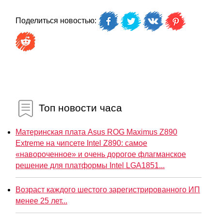
Поделиться новостью:
Топ новости часа
Материнская плата Asus ROG Maximus Z890
Extreme на чипсете Intel Z890: самое
«навороченное» и очень дорогое флагманское
решение для платформы Intel LGA1851...
Возраст каждого шестого зарегистрированного ИП
менее 25 лет...