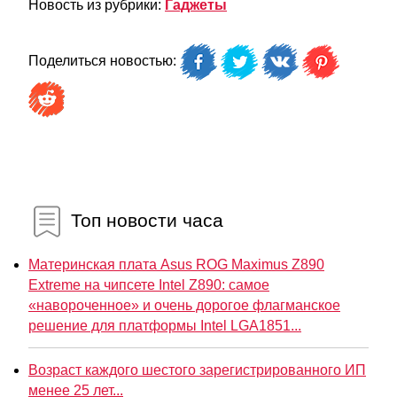
Новость из рубрики:
Гаджеты
Поделиться новостью:
Топ новости часа
Материнская плата Asus ROG Maximus Z890
Extreme на чипсете Intel Z890: самое
«навороченное» и очень дорогое флагманское
решение для платформы Intel LGA1851...
Возраст каждого шестого зарегистрированного ИП
менее 25 лет...