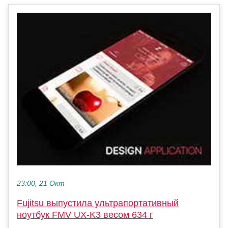
23:00, 21 Окт
Fujitsu выпустила ультрапортативный
ноутбук FMV UX-K3 весом 634 г