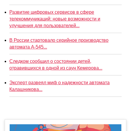
Развитие цифровых сервисов в сфере
телекоммуникаций: новые возможности и
улучшения для пользователей...
В России стартовало серийное производство
автомата А-545...
Следком сообщил о состоянии детей,
отравившихся в одной из саун Кемерова...
Эксперт развеял миф о надежности автомата
Калашникова...