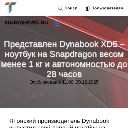
Поиск
Пользователям
KUJBYSHEVEC.RU
☰
Новости
»
Представлен Dynabook XD5 –
Тренды новостей
»
ноутбук на Snapdragon весом
менее 1 кг и автономностью до
Рубрики
»
28 часов
Правила
»
Опубликовано: 11:00, 20.12.2025
Контакт
»
Японский производитель Dynabook
выпустил свой первый ноутбук на