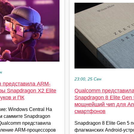
ен
23:00, 25 Сен
 представила ARM-
ы Snapdragon X2 Elite
Qualcomm представил
уков и ПК
Snapdragon 8 Elite Gen
мощнейший чип для And
е: Windows Central На
смартфонов
 саммите Snapdragon
Qualcomm представила
Snapdragon 8 Elite Gen 5 
оление ARM-процессоров
флагманских Android-устр