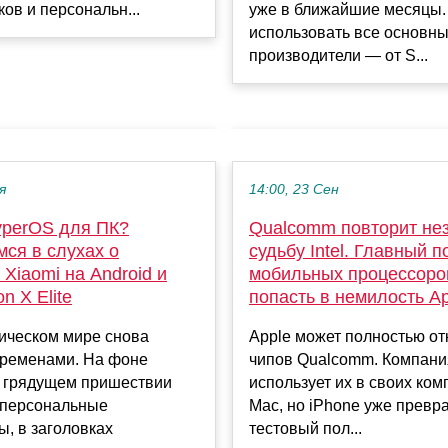
ков и персональн...
уже в ближайшие месяцы. 
использовать все основн
производители — от S...
я
14:00, 23 Сен
yperOS для ПК?
Qualcomm повторит не
ся в слухах о
судьбу Intel. Главный 
 Xiaomi на Android и
мобильных процессоро
n X Elite
попасть в немилость Ap
ическом мире снова
Apple может полностью от
еременами. На фоне
чипов Qualcomm. Компани
о грядущем пришествии
использует их в своих ко
а персональные
Mac, но iPhone уже превр
, в заголовках
тестовый пол...