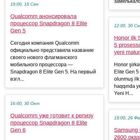
замелькало 
19:00, 15 Сен
Qualcomm анонсировала
процессор Snapdragon 8 Elite
12:00, 30 С
Gen 5
Honor ilk
Сегодня компания Qualcomm
5 prosesso
официально представила название
yeni məlum
своего нового флагманского
мобильного процессора —
Honor şirk
Snapdragon 8 Elite Gen 5. На первый
Elite Gen 5
взгл...
olunmuş ilk
haqqında ye
Yeni H...
16:00, 30 Окт
Qualcomm уже готовит к релизу
19:00, 26 Ф
процессор Snapdragon 8 Elite
Gen 6
Samsung 
2600 ока