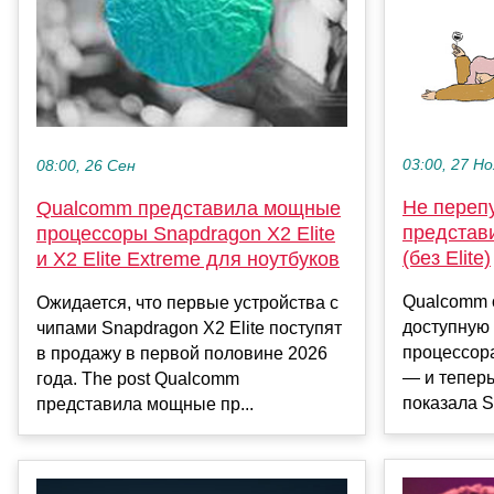
03:00, 27 Но
08:00, 26 Сен
Не переп
Qualcomm представила мощные
представ
процессоры Snapdragon X2 Elite
(без Elite)
и X2 Elite Extreme для ноутбуков
Qualcomm 
Ожидается, что первые устройства с
доступную 
чипами Snapdragon X2 Elite поступят
процессора
в продажу в первой половине 2026
— и тепер
года. The post Qualcomm
показала S
представила мощные пр...