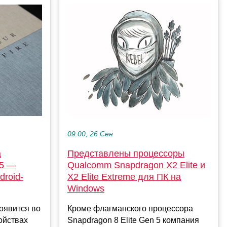
09:00, 26 Сен
а
Представлены процессоры
 5 —
Qualcomm Snapdragon X2 Elite и
roid-
X2 Elite Extreme для ПК на
Windows
появится во
Кроме флагманского процессора
ойствах
Snapdragon 8 Elite Gen 5 компания