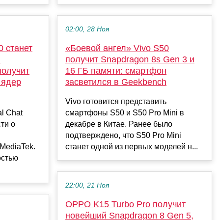
02:00, 28 Ноя
0 станет
«Боевой ангел» Vivo S50
ы
получит Snapdragon 8s Gen 3 и
получит
16 ГБ памяти: смартфон
 ядер
засветился в Geekbench
Vivo готовится представить
l Chat
смартфоны S50 и S50 Pro Mini в
ти о
декабре в Китае. Ранее было
подтверждено, что S50 Pro Mini
MediaTek.
станет одной из первых моделей н...
остью
22:00, 21 Ноя
OPPO K15 Turbo Pro получит
новейший Snapdragon 8 Gen 5,