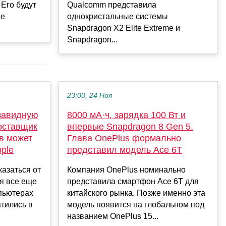
Его будут
Qualcomm представила
ые
однокристальные системы
Snapdragon X2 Elite Extreme и
Snapdragon...
23:00, 24 Ноя
завидную
8000 мА·ч, зарядка 100 Вт и
поставщик
впервые Snapdragon 8 Gen 5.
в может
Глава OnePlus формально
ple
представил модель Ace 6T
казаться от
Компания OnePlus номинально
я все еще
представила смартфон Ace 6T для
мпьютерах
китайского рынка. Позже именно эта
атились в
модель появится на глобальном под
названием OnePlus 15...