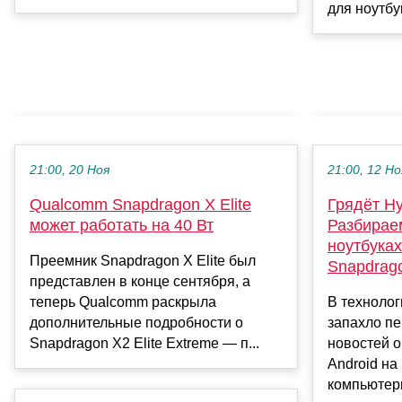
для ноутбу
21:00, 20 Ноя
21:00, 12 Но
Qualcomm Snapdragon X Elite
Грядёт H
может работать на 40 Вт
Разбираем
ноутбуках
Преемник Snapdragon X Elite был
Snapdrago
представлен в конце сентября, а
теперь Qualcomm раскрыла
В технолог
дополнительные подробности о
запахло п
Snapdragon X2 Elite Extreme — п...
новостей 
Android н
компьютеры