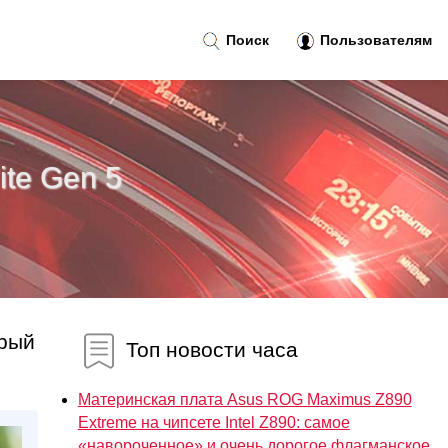
Поиск
Пользователям
te Gen 5
орый
Топ новости часа
Материнская плата Asus ROG Maximus Z890
Extreme на чипсете Intel Z890: самое
«навороченное» и очень дорогое флагманское