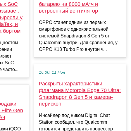
ных SoC
батарею на 8000 мА*ч и
азывает,
встроенный вентилятор
выросли у
OPPO станет одним из первых
aTek, и
смартфонов с однокристальной
а бортом
системой Snapdragon 8 Gen 5 от
ощностям
Qualcomm внутри. Для сравнения, у
оении
OPPO K13 Turbo Pro внутри ч...
оляют
ых SoC
часто...
16:00, 11 Ноя
Раскрыты характеристики
флагмана Motorola Edge 70 Ultra:
Snapdragon 8 Gen 5 и камера-
родажи
перископ
Elite Gen
Инсайдер под ником Digital Chat
Ач
Station сообщил, что Qualcomm
дажи iQOO
готовится представить процессор