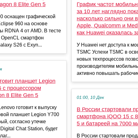
agon 8 Elite Gen 5
График частот мобиль
за 10 лет наглядно пок
00 оснащен графической
насколько сильно они 
clipse 960 на основе
Apple, Qualcomm и Medi
ы RDNA 4 от AMD. В тесте
как Huawei оказалась з
 OpenCL смартфон
laxy S26 с Exyn...
У Huawei нет доступа к м
TSMC Успехи TSMC в осв
новых техпроцессов позв
производителям мобильн
я
активно повышать рабочие 
товит планшет Legion
6 с процессором
n 8 Elite Gen 5
01:00, 10 Дек
enovo готовит к выпуску
В России стартовали п
овой планшет Legion Y700
смартфона iQOO 15 с 8 
рый, согласно утечке
5 и батареей на 7000 м
igital Chat Station, будет
аг...
В России стартовали про