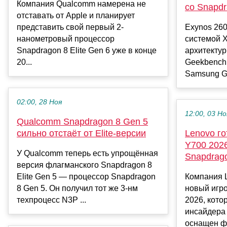
Компания Qualcomm намерена не
со Snapdr
отставать от Apple и планирует
представить свой первый 2-
Exynos 26
нанометровый процессор
системой X
Snapdragon 8 Elite Gen 6 уже в конце
архитектур
20...
Geekbench
Samsung Ga
02:00, 28 Ноя
12:00, 03 Но
Qualcomm Snapdragon 8 Gen 5
сильно отстаёт от Elite-версии
Lenovo го
Y700 202
У Qualcomm теперь есть упрощённая
Snapdrago
версия флагманского Snapdragon 8
Elite Gen 5 — процессор Snapdragon
Компания L
8 Gen 5. Он получил тот же 3-нм
новый игр
техпроцесс N3P ...
2026, кото
инсайдера D
оснащен фл