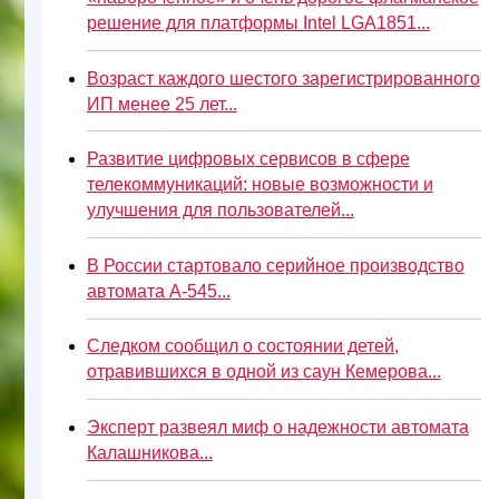
решение для платформы Intel LGA1851...
Возраст каждого шестого зарегистрированного
ИП менее 25 лет...
Развитие цифровых сервисов в сфере
телекоммуникаций: новые возможности и
улучшения для пользователей...
В России стартовало серийное производство
автомата А-545...
Следком сообщил о состоянии детей,
отравившихся в одной из саун Кемерова...
Эксперт развеял миф о надежности автомата
Калашникова...