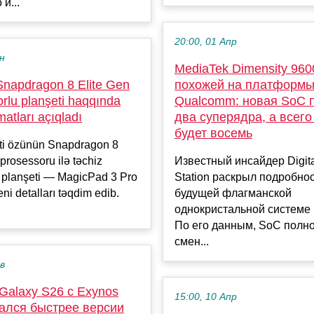
и...
20:00, 01 Апр
ен
MediaTek Dimensity 960
 Snapdragon 8 Elite Gen
похожей на платформ
rlu planşeti haqqında
Qualcomm: новая SoC 
atları açıqladı
два суперядра, а всего
будет восемь
əti özünün Snapdragon 8
 prosessoru ilə təchiz
Известный инсайдер Digita
 planşeti — MagicPad 3 Pro
Station раскрыл подробнос
ni detalları təqdim edib.
будущей флагманской
однокристальной системе 
По его данным, SoC полн
смен...
ев
Galaxy S26 с Exynos
15:00, 10 Апр
зался быстрее версии