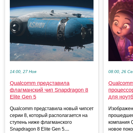
08:00, 26 С
14:00, 27 Ноя
Qualcomm
Qualcomm представила
процессор
флагманский чип Snapdragon 8
для ноутб
Elite Gen 5
Изображени
Qualcomm представила новый чипсет
прошедшем
серии 8, который располагается на
компания 
ступень ниже флагманского
новое пок
Snapdragon 8 Elite Gen 5....