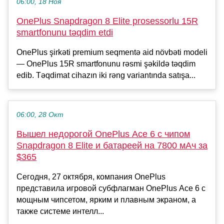
06:00, 18 Ноя
OnePlus Snapdragon 8 Elite prosessorlu 15R
smartfonunu təqdim etdi
OnePlus şirkəti premium seqmentə aid növbəti modeli
— OnePlus 15R smartfonunu rəsmi şəkildə təqdim
edib. Təqdimat cihazın iki rəng variantında satışa...
06:00, 28 Окт
Вышел недорогой OnePlus Ace 6 с чипом
Snapdragon 8 Elite и батареей на 7800 мАч за
$365
Сегодня, 27 октября, компания OnePlus
представила игровой субфлагман OnePlus Ace 6 с
мощным чипсетом, ярким и плавным экраном, а
также системе интелл...