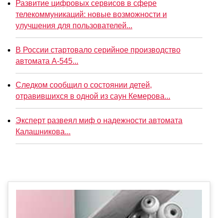
Развитие цифровых сервисов в сфере
телекоммуникаций: новые возможности и
улучшения для пользователей...
В России стартовало серийное производство
автомата А-545...
Следком сообщил о состоянии детей,
отравившихся в одной из саун Кемерова...
Эксперт развеял миф о надежности автомата
Калашникова...