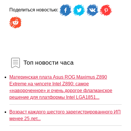
Поделиться новостью:
Топ новости часа
Материнская плата Asus ROG Maximus Z890
Extreme на чипсете Intel Z890: самое
«навороченное» и очень дорогое флагманское
решение для платформы Intel LGA1851...
Возраст каждого шестого зарегистрированного ИП
менее 25 лет...