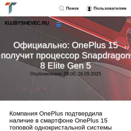
Поиск
Пользователям
KUJBYSHEVEC.RU
☰
Новости
»
Официально: OnePlus 15
Тренды новостей
»
получит процессор Snapdragon
8 Elite Gen 5
Рубрики
»
Опубликовано: 08:00, 26.09.2025
Правила
»
Контакт
»
Компания OnePlus подтвердила
наличие в смартфоне OnePlus 15
топовой однокристальной системы