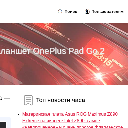
Поиск
Пользователям
ланшет OnePlus Pad Go 2
ва —
Топ новости часа
Материнская плата Asus ROG Maximus Z890
Extreme на чипсете Intel Z890: самое
«навороченное» и очень дорогое флагманское