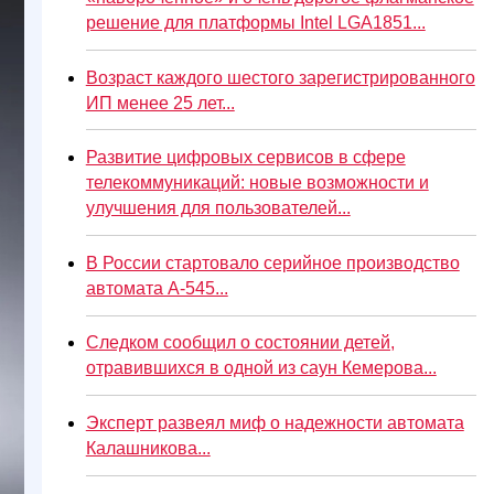
решение для платформы Intel LGA1851...
Возраст каждого шестого зарегистрированного
ИП менее 25 лет...
Развитие цифровых сервисов в сфере
телекоммуникаций: новые возможности и
улучшения для пользователей...
В России стартовало серийное производство
автомата А-545...
Следком сообщил о состоянии детей,
отравившихся в одной из саун Кемерова...
Эксперт развеял миф о надежности автомата
Калашникова...