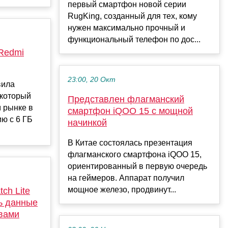
первый смартфон новой серии
RugKing, созданный для тех, кому
нужен максимально прочный и
функциональный телефон по дос...
Redmi
23:00, 20 Окт
вила
 который
Представлен флагманский
 рынке в
смартфон iQOO 15 с мощной
ию с 6 ГБ
начинкой
В Китае состоялась презентация
флагманского смартфона iQOO 15,
ориентированный в первую очередь
на геймеров. Аппарат получил
мощное железо, продвинут...
ch Lite
ь данные
твами