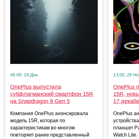
13:00, 25 Но
05:00, 19 Дек
OnePlus 
OnePlus выпустила
15R, нов
субфлагманский смартфон 15R
17 декаб
на Snapdragon 8 Gen 5
OnePlus а
Компания OnePlus анонсировала
устройства
модель 15R, которая по
планшет Pa
характеристикам во многом
Watch Lite.
повторяет ранее представленный