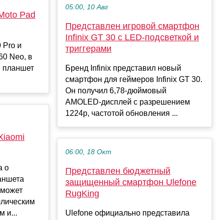
05:00, 10 Авг
Moto Pad
Представлен игровой смартфон
Infinix GT 30 с LED-подсветкой и
 Pro и
триггерами
60 Neo, в
 планшет
Бренд Infinix представил новый
смартфон для геймеров Infinix GT 30.
Он получил 6,78-дюймовый
AMOLED-дисплей с разрешением
1224p, частотой обновления ...
Xiaomi
06:00, 18 Окт
а о
Представлен бюджетный
аншета
защищенный смартфон Ulefone
 может
RugKing
ллическим
 и...
Ulefone официально представила