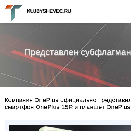
KUJBYSHEVEC.RU
Представлен субфлагман
Компания OnePlus официально представил
смартфон OnePlus 15R и планшет OnePlus 