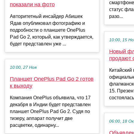
смартфоне
показали на фото
статус фла
Авторитетный инсайдер Абишек
разо...
Ядав опубликовал фотографию и
подробности о планшете OnePlus
Pad Go 2, который, как утверждается,
10:00, 15 Но
будет представлен уже ...
Новый фл
продают 
10:00, 27 Ноя
Китайский 
официальн
Планшет OnePlus Pad Go 2 готов
флагманск
к выходу
15. Презен
Компания OnePlus объявила, что 17
состоялась 
декабря в Индии будет представлен
планшет OnePlus Pad Go 2. Судя по
тизеру, аппарат получит две
06:00, 18 О
расцветки, одинарну...
Объявлен