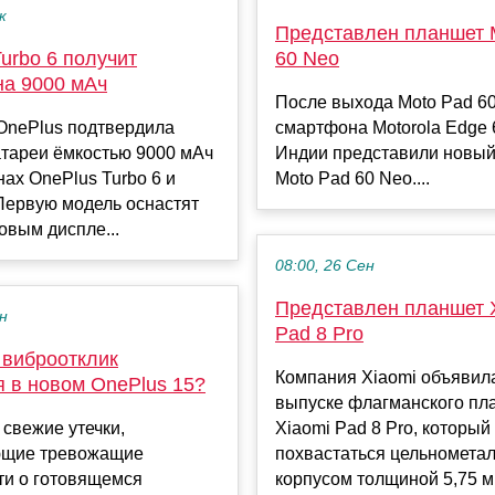
к
Представлен планшет 
urbo 6 получит
60 Neo
на 9000 мАч
После выхода Moto Pad 60
OnePlus подтвердила
смартфона Motorola Edge 
атареи ёмкостью 9000 мАч
Индии представили новый
ах OnePlus Turbo 6 и
Moto Pad 60 Neo....
 Первую модель оснастят
овым диспле...
08:00, 26 Сен
Представлен планшет 
ен
Pad 8 Pro
 виброотклик
Компания Xiaomi объявил
я в новом OnePlus 15?
выпуске флагманского пл
свежие утечки,
Xiaomi Pad 8 Pro, который
ющие тревожащие
похвастаться цельномета
ти о готовящемся
корпусом толщиной 5,75 мм