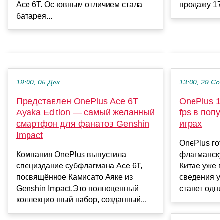
продажу 17
Ace 6T. Основным отличием стала
батарея...
19:00, 05 Дек
13:00, 29 С
Представлен OnePlus Ace 6T
OnePlus 
Ayaka Edition — самый желанный
fps в по
смартфон для фанатов Genshin
играх
Impact
OnePlus го
Компания OnePlus выпустила
флагманск
специздание субфлагмана Ace 6T,
Китае уже 
посвящённое Камисато Аяке из
сведения у
Genshin Impact.Это полноценный
станет одн
коллекционный набор, созданный...