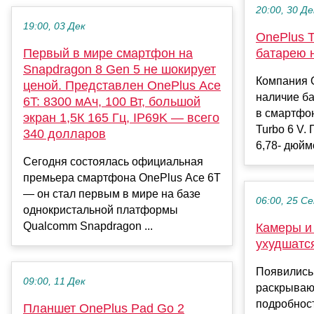
20:00, 30 Де
19:00, 03 Дек
OnePlus T
Первый в мире смартфон на
батарею 
Snapdragon 8 Gen 5 не шокирует
Компания 
ценой. Представлен OnePlus Ace
наличие б
6T: 8300 мАч, 100 Вт, большой
в смартфон
экран 1,5К 165 Гц, IP69K — всего
Turbo 6 V.
340 долларов
6,78- дюйм
Сегодня состоялась официальная
премьера смартфона OnePlus Ace 6T
— он стал первым в мире на базе
06:00, 25 С
однокристальной платформы
Qualcomm Snapdragon ...
Камеры и
ухудшатс
Появились 
09:00, 11 Дек
раскрыва
подробнос
Планшет OnePlus Pad Go 2