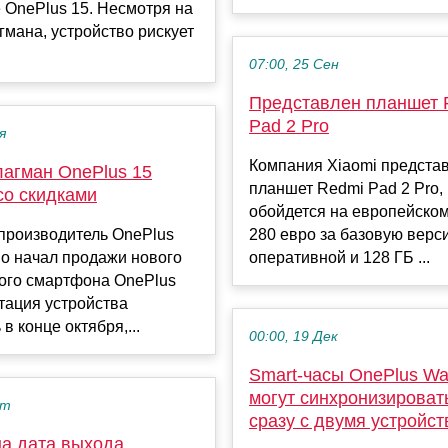
 OnePlus 15. Несмотря на
гмана, устройство рискует
07:00, 25 Сен
Представлен планшет 
Pad 2 Pro
я
Компания Xiaomi предста
агман OnePlus 15
планшет Redmi Pad 2 Pro,
со скидками
обойдется на европейском
производитель OnePlus
280 евро за базовую верс
о начал продажи нового
оперативной и 128 ГБ ...
ого смартфона OnePlus
тация устройства
в конце октября,...
00:00, 19 Дек
Smart-часы OnePlus Wat
могут синхронизироват
кт
сразу с двумя устройс
а дата выхода