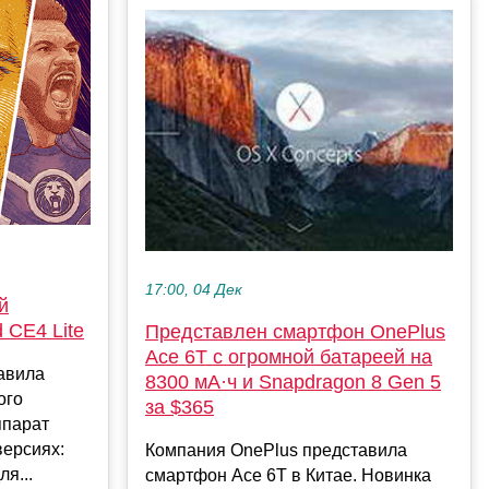
17:00, 04 Дек
й
 CE4 Lite
Представлен смартфон OnePlus
Ace 6T с огромной батареей на
авила
8300 мА·ч и Snapdragon 8 Gen 5
ого
за $365
ппарат
версиях:
Компания OnePlus представила
я...
смартфон Ace 6T в Китае. Новинка