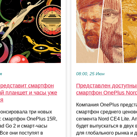
я
08:00, 25 Июн
представит смартфон
Представлен доступны
ый планшет и часы уже
смартфон OnePlus Nord
ря
Компания OnePlus предст
нонсировала три новых
смартфон среднего ценов
: смартфон OnePlus 15R,
сегмента Nord CE4 Lite. А
d Go 2 и смарт-часы
будет выпускаться в двух 
 Все они поступят в
для глобального рынка и дл