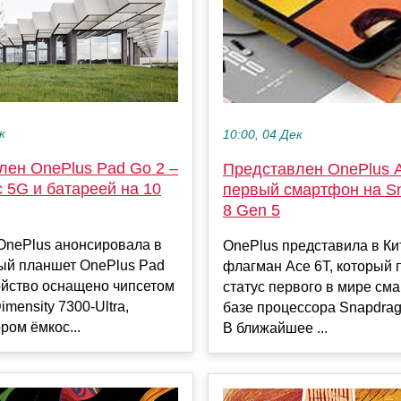
к
10:00, 04 Дек
лен OnePlus Pad Go 2 –
Представлен OnePlus A
 5G и батареей на 10
первый смартфон на S
8 Gen 5
OnePlus анонсировала в
OnePlus представила в К
ый планшет OnePlus Pad
флагман Ace 6T, который 
ойство оснащено чипсетом
статус первого в мире см
imensity 7300-Ultra,
базе процессора Snapdrag
ром ёмкос...
В ближайшее ...