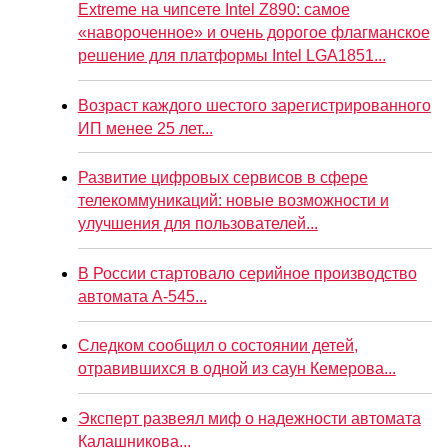
Extreme на чипсете Intel Z890: самое
«навороченное» и очень дорогое флагманское
решение для платформы Intel LGA1851...
Возраст каждого шестого зарегистрированного
ИП менее 25 лет...
Развитие цифровых сервисов в сфере
телекоммуникаций: новые возможности и
улучшения для пользователей...
В России стартовало серийное производство
автомата А-545...
Следком сообщил о состоянии детей,
отравившихся в одной из саун Кемерова...
Эксперт развеял миф о надежности автомата
Калашникова...