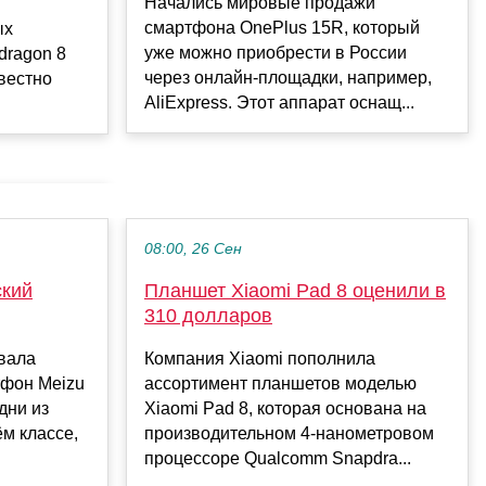
Начались мировые продажи
смартфона OnePlus 15R, который
ых
уже можно приобрести в России
dragon 8
через онлайн-площадки, например,
вестно
AliExpress. Этот аппарат оснащ...
08:00, 26 Сен
ский
Планшет Xiaomi Pad 8 оценили в
310 долларов
вала
Компания Xiaomi пополнила
тфон Meizu
ассортимент планшетов моделью
дни из
Xiaomi Pad 8, которая основана на
ём классе,
производительном 4-нанометровом
процессоре Qualcomm Snapdra...