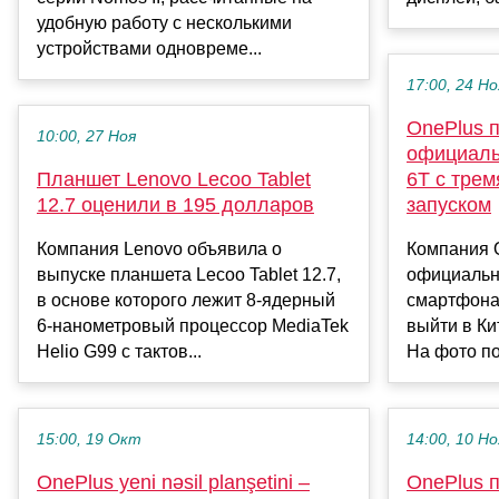
удобную работу с несколькими
устройствами одновреме...
17:00, 24 Но
OnePlus 
10:00, 27 Ноя
официаль
Планшет Lenovo Lecoo Tablet
6T с трем
12.7 оценили в 195 долларов
запуском
Компания Lenovo объявила о
Компания 
выпуске планшета Lecoo Tablet 12.7,
официальн
в основе которого лежит 8-ядерный
смартфона
6-нанометровый процессор MediaTek
выйти в Ки
Helio G99 с тактов...
На фото по
15:00, 19 Окт
14:00, 10 Но
OnePlus yeni nəsil planşetini –
OnePlus 