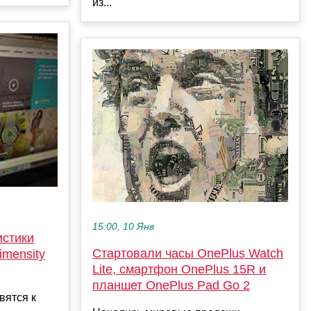
из...
15:00, 10 Янв
истики
Стартовали часы OnePlus Watch
imensity
Lite, смартфон OnePlus 15R и
планшет OnePlus Pad Go 2
вятся к