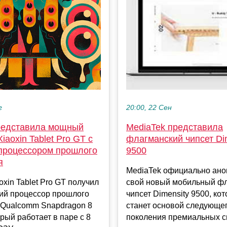
г
20:00, 22 Сен
редставила мощный
MediaTek представила
iaoxin Tablet Pro GT с
флагманский чипсет Di
процессором прошлого
9500
я
MediaTek официально ан
oxin Tablet Pro GT получил
свой новый мобильный ф
ий процессор прошлого
чипсет Dimensity 9500, ко
 Qualcomm Snapdragon 8
станет основой следующе
орый работает в паре с 8
поколения премиальных см