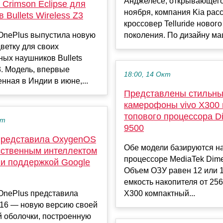
Анджелесе, открывающего
 Crimson Eclipse для
ноября, компания Kia рас
 Bullets Wireless Z3
кроссовер Telluride нового
OnePlus выпустила новую
поколения. По дизайну маш
ветку для своих
ых наушников Bullets
3. Модель, впервые
18:00, 14 Окт
нная в Индии в июне,...
Представлены стильн
камерофоны vivo X300 
топового процессора Di
кт
9500
представила OxygenOS
Обе модели базируются н
усственным интеллектом
процессоре MediaTek Dime
 и поддержкой Google
Объем ОЗУ равен 12 или 1
емкость накопителя от 256 
OnePlus представила
X300 компактный...
16 — новую версию своей
 оболочки, построенную