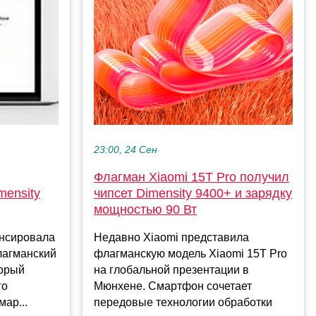
23:00, 24 Сен
Флагман Xiaomi 15T Pro получил
чипсет Dimensity 9400+ и зарядку
mensity
мощностью 90 Вт
Недавно Xiaomi представила
онсировала
флагманскую модель Xiaomi 15T Pro
лагманский
на глобальной презентации в
торый
Мюнхене. Смартфон сочетает
го
передовые технологии обработки
ар...