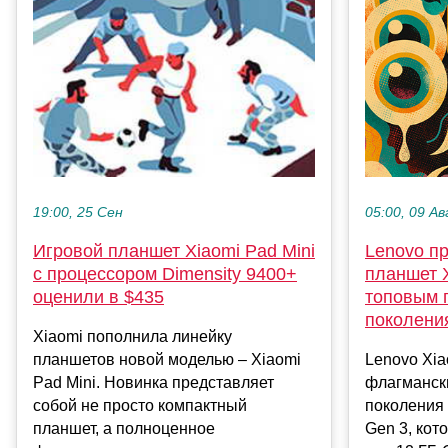
05:00, 09 Ав
19:00, 25 Сен
Lenovo п
Игровой планшет Xiaomi Pad Mini
планшет X
с процессором Dimensity 9400+
топовым 
оценили в $435
поколени
Xiaomi пополнила линейку
Lenovo Xia
планшетов новой моделью – Xiaomi
флагманск
Pad Mini. Новинка представляет
поколения
собой не просто компактный
Gen 3, кот
планшет, а полноценное