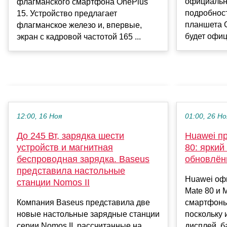
официальн
флагманского смартфона OnePlus
подробност
15. Устройство предлагает
планшета O
флагманское железо и, впервые,
будет офиц
экран с кадровой частотой 165 ...
12:00, 16 Ноя
01:00, 26 Но
До 245 Вт, зарядка шести
Huawei п
устройств и магнитная
80: яркий 
беспроводная зарядка. Baseus
обновлён
представила настольные
Huawei оф
станции Nomos II
Mate 80 и 
Компания Baseus представила две
смартфоны
новые настольные зарядные станции
поскольку
серии Nomos II, рассчитанные на
дисплей, ба