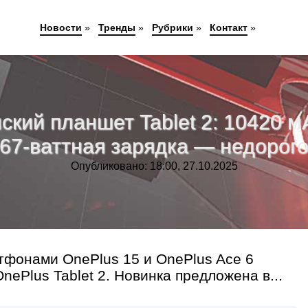
Новости
»
Тренды
»
Рубрики
»
Контакт
»
ий планшет Tablet 2: 10420 мА
67-ваттная зарядка — недорог
Опубликовано: 18:00, 27.10.2025
тфонами OnePlus 15 и OnePlus Ace 6
ePlus Tablet 2. Новинка предложена в...