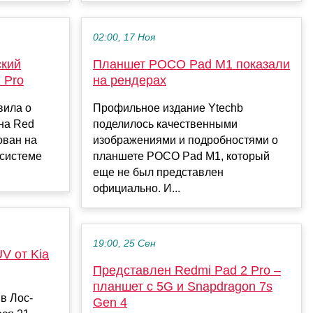
02:00, 17 Ноя
ский
Планшет POCO Pad M1 показали
 Pro
на рендерах
вила о
Профильное издание Ytechb
на Red
поделилось качественными
ован на
изображениями и подробностями о
 системе
планшете POCO Pad M1, который
еще не был представлен
официально. И...
19:00, 25 Сен
V от Kia
Представлен Redmi Pad 2 Pro –
планшет с 5G и Snapdragon 7s
в Лос-
Gen 4