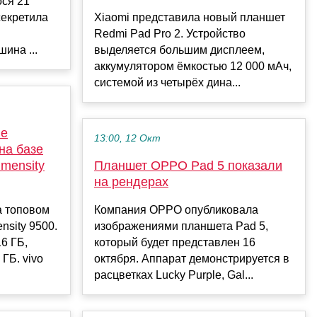
ся 21
секретила
Xiaomi представила новый планшет
Redmi Pad Pro 2. Устройство
ина ...
выделяется большим дисплеем,
аккумулятором ёмкостью 12 000 мАч,
системой из четырёх дина...
ые
13:00, 12 Окт
на базе
mensity
Планшет OPPO Pad 5 показали
на рендерах
а топовом
Компания OPPO опубликовала
nsity 9500.
изображениями планшета Pad 5,
6 ГБ,
который будет представлен 16
ГБ. vivo
октября. Аппарат демонстрируется в
расцветках Lucky Purple, Gal...