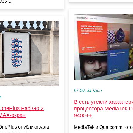
ЗУ ...
07:00, 31 Окт
к
В сеть утекли характер
OnePlus Pad Go 2
процессора MediaTek D
IMAX-экран
9400++
OnePlus опубликовала
MediaTek и Qualcomm гото