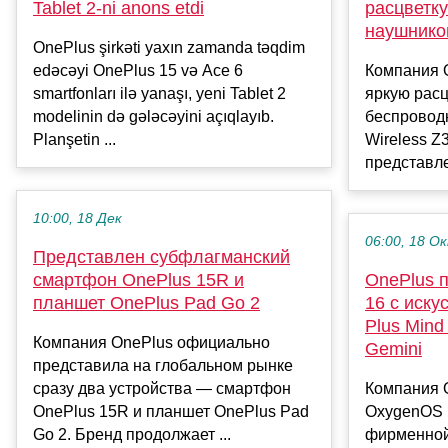
Tablet 2-ni anons etdi
расцветку
наушников
OnePlus şirkəti yaxın zamanda təqdim
edəcəyi OnePlus 15 və Ace 6
Компания 
smartfonları ilə yanaşı, yeni Tablet 2
яркую расц
modelinin də gələcəyini açıqlayıb.
беспроводн
Planşetin ...
Wireless Z
представле
10:00, 18 Дек
06:00, 18 О
Представлен субфлагманский
смартфон OnePlus 15R и
OnePlus 
планшет OnePlus Pad Go 2
16 с иск
Plus Mind
Компания OnePlus официально
Gemini
представила на глобальном рынке
сразу два устройства — смартфон
Компания 
OnePlus 15R и планшет OnePlus Pad
OxygenOS 
Go 2. Бренд продолжает ...
фирменной