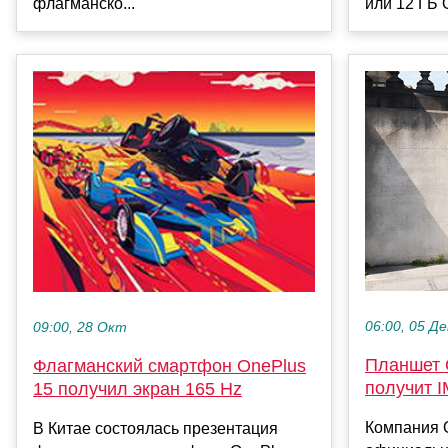
или 12 ГБ О
флагманско...
06:00, 05 Де
09:00, 28 Окт
Планшет 
Флагманский смартфон OnePlus
получит 
15 получил экран 165 Hz
Компания 
В Китае состоялась презентация