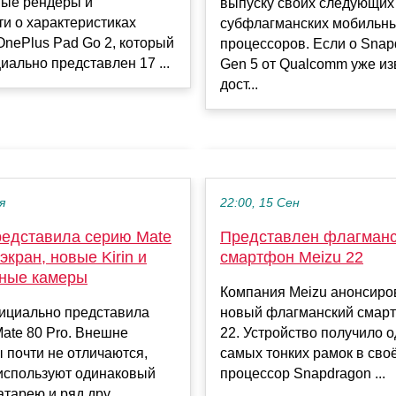
ые рендеры и
выпуску своих следующих
и о характеристиках
субфлагманских мобильн
nePlus Pad Go 2, который
процессоров. Если о Snap
иально представлен 17 ...
Gen 5 от Qualcomm уже из
дост...
я
22:00, 15 Сен
редставила серию Mate
Представлен флагман
экран, новые Kirin и
смартфон Meizu 22
ные камеры
Компания Meizu анонсиро
ициально представила
новый флагманский смар
Mate 80 Pro. Внешне
22. Устройство получило о
 почти не отличаются,
самых тонких рамок в сво
 используют одинаковый
процессор Snapdragon ...
тарею и ряд дру...