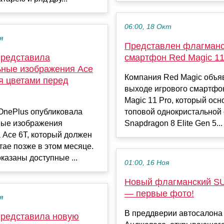
06:00, 18 Окт
я
Представлен флагман
представила
смартфон Red Magic 11
ные изображения Ace
Компания Red Magic объя
я цветами перед
выходе игрового смартфо
Magic 11 Pro, который осн
OnePlus опубликовала
топовой однокристальной
ые изображения
Snapdragon 8 Elite Gen 5...
 Ace 6T, который должен
тае позже в этом месяце.
казаны доступные ...
01:00, 16 Ноя
Новый флагманский SU
— первые фото!
я
В преддверии автосалона 
представила новую