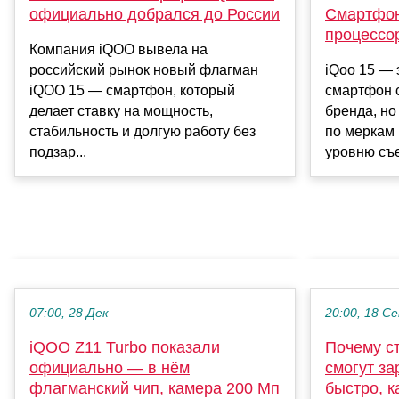
официально добрался до России
Смартфон
процессо
Компания iQOO вывела на
российский рынок новый флагман
iQoo 15 — 
iQOO 15 — смартфон, который
смартфон 
делает ставку на мощность,
бренда, но
стабильность и долгую работу без
по меркам 
подзар...
уровню съем
07:00, 28 Дек
20:00, 18 С
iQOO Z11 Turbo показали
Почему с
официально — в нём
смогут за
флагманский чип, камера 200 Мп
быстро, к