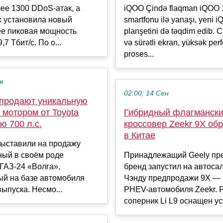
ее 1300 DDoS-атак, а
iQOO Çində flaqman iQOO 
х установила новый
smartfonu ilə yanaşı, yeni 
ее пиковая мощность
planşetini də təqdim edib. 
,7 Тбит/с. По о...
və sürətli ekran, yüksək per
proses...
я
02:00, 14 Сен
 продают уникальную
 мотором от Toyota
Гибридный флагманск
ю 700 л.с.
кроссовер Zeekr 9X об
в Китае
выставили на продажу
ный в своём роде
Принадлежащий Geely пр
ГАЗ-24 «Волга»,
бренд запустил на автоса
ый на базе автомобиля
Чэнду предпродажи 9X — 
выпуска. Несмо...
PHEV-автомобиля Zeekr.
соперник Li L9 оснащен уст