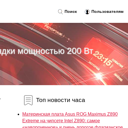
Поиск
Пользователям
ядки мощностью 200 Вт
ь
Топ новости часа
Материнская плата Asus ROG Maximus Z890
Extreme на чипсете Intel Z890: самое
«навороченное» и очень дорогое флагманское