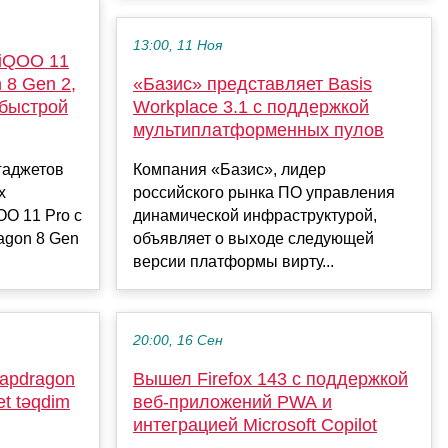
13:00, 11 Ноя
iQOO 11
 8 Gen 2,
«Базис» представляет Basis
хбыстрой
Workplace 3.1 с поддержкой
мультиплатформенных пулов
гаджетов
Компания «Базис», лидер
х
российского рынка ПО управления
O 11 Pro с
динамической инфраструктурой,
agon 8 Gen
объявляет о выходе следующей
версии платформы вирту...
20:00, 16 Сен
napdragon
Вышел Firefox 143 с поддержкой
et təqdim
веб-приложений PWA и
интеграцией Microsoft Copilot