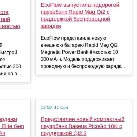
EcoFlow выпустила недорогой
пауэрбанк Rapid Mag Qi2 с
уста
поддержкой беспроводной
трой
зарядки
щностью
EcoFlow представила новую
внешнюю батарею Rapid Mag Qi2
й
Magnetic Power Bank ёмкостью 10
быстрой
000 мА·ч. Модель поддерживает
еле
проводную и беспроводную зарядк...
остью 300
и на в...
13:00, 11 Сен
родажи
Представлен новый компактный
Elite Gen
пауэрбанк Baseus PicoGo 10K с
Ач
поддержкой Qi2.2