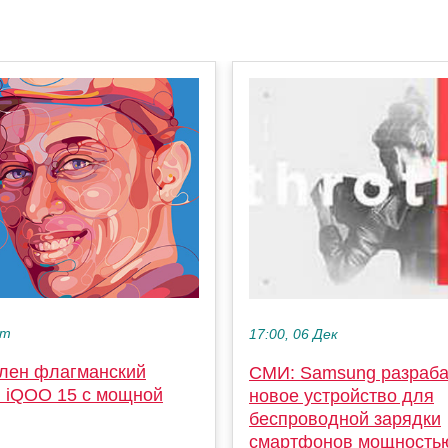
кт
17:00, 06 Дек
лен флагманский
СМИ: Samsung разраба
 iQOO 15 с мощной
новое устройство для
беспроводной зарядки
смартфонов мощностью