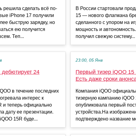
ь решила сделать всё по-
В России стартовали про
вые iPhone 17 получили
15 — нового флагмана бр
лее быструю зарядку, но
сделанного с упором на и
аться ею получится
мощность и автономность
сем. Теп...
получил свежую систему...
в
23:00, 05 Янв
 дебютирует 24
Первый тизер iQOO 15 U
Есть даже сроки анонс
iQOO в течение последних
Компания iQOO официаль
огревала интерес к
тизерную кампанию iQOO 1
R и теперь официально
опубликовала первый пос
а дату ее презентации.
устройства.На изображен
QOO 15R буде...
подтверждено название мод