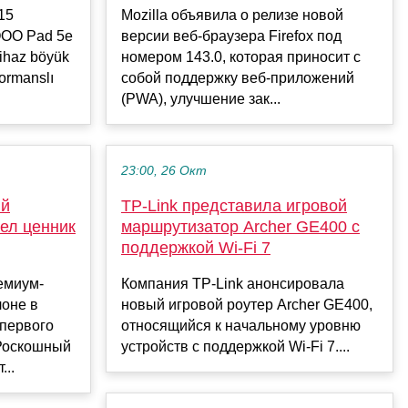
15
Mozilla объявила о релизе новой
iQOO Pad 5e
версии веб-браузера Firefox под
Cihaz böyük
номером 143.0, которая приносит с
formanslı
собой поддержку веб-приложений
(PWA), улучшение зак...
23:00, 26 Окт
ий
TP-Link представила игровой
рел ценник
маршрутизатор Archer GE400 с
поддержкой Wi-Fi 7
емиум-
Компания TP-Link анонсировала
лоне в
новый игровой роутер Archer GE400,
первого
относящийся к начальному уровню
 Роскошный
устройств с поддержкой Wi-Fi 7....
...