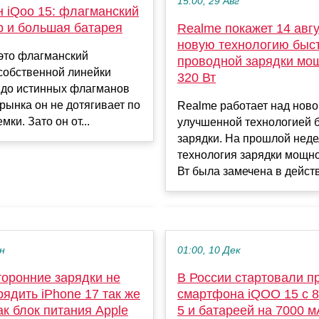
15:00, 29 Авг
 iQoo 15: флагманский
р и большая батарея
Realme покажет 14 авг
новую технологию быс
это флагманский
проводной зарядки мо
собственной линейки
320 Вт
 до истинных флагманов
рынка он не дотягивает по
Realme работает над ново
ки. Зато он от...
улучшенной технологией 
зарядки. На прошлой нед
технология зарядки мощн
Вт была замечена в действи
ен
01:00, 10 Дек
торонние зарядки не
В России стартовали п
рядить iPhone 17 так же
смартфона iQOO 15 с 8 
ак блок питания Apple
5 и батареей на 7000 м