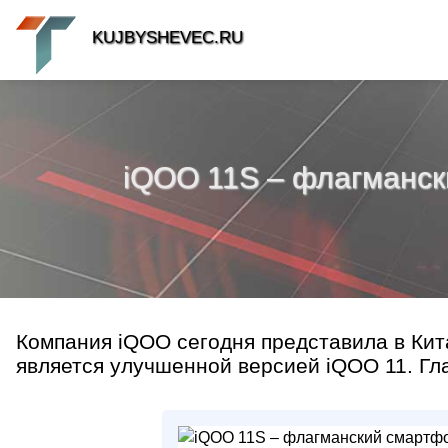
KUJBYSHEVEC.RU
iQOO 11S – флагманск
Компания iQOO сегодня представила в Ки
является улучшенной версией iQOO 11. Гла