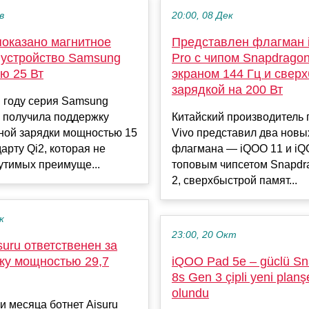
в
20:00, 08 Дек
показано магнитное
Представлен флагман 
 устройство Samsung
Pro с чипом Snapdragon
ю 25 Вт
экраном 144 Гц и свер
зарядкой на 200 Вт
 году серия Samsung
5 получила поддержку
Китайский производитель 
ной зарядки мощностью 15
Vivo представил два новы
дарту Qi2, которая не
флагмана — iQOO 11 и iQO
утимых преимуще...
топовым чипсетом Snapdr
2, сверхбыстрой памят...
к
23:00, 20 Окт
suru ответственен за
ку мощностью 29,7
iQOO Pad 5e – güclü S
8s Gen 3 çipli yeni planş
olundu
ри месяца ботнет Aisuru