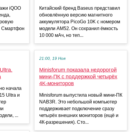
дажи iQOO
Китайский бренд Baseus представил
енда,
обновлённую версию магнитного
гровую
аккумулятора PicoGo 10K с номером
. Смартфон
модели AM52. Он сохранил ёмкость
10 000 мАч, но теп...
21:00, 19 Ноя
ltra.
Minisforum показала недорогой
а
мини-ПК с поддержкой четырёх
4K-мониторов
но начала
5 Ultra и
Minisforum выпустила новый мини-ПК
тер
NAB3R. Это небольшой компьютер
ии
поддерживает подключение сразу
ели, ...
четырёх внешних мониторов (ещё и
4К-разрешения). Сто...