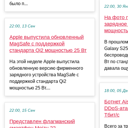
было п...
22:00, 30 Ян
На фото 
зарядное
22:00, 13 Сен
мощность
Apple выпустила обновленный
В прошлом
MagSafe с поддержкой
Galaxy S2
стандарта Qi2 мощностью 25 Вт
беспровод
На этой неделе Apple выпустила
Вт по стан
обновленную версию фирменного
давала ощ
зарядного устройства MagSafe с
поддержкой стандарта Qi2
мощностью 25 Вт....
18:00, 05 Де
Ботнет Ai
DDoS-ата
22:00, 15 Сен
Тбит/с
Представлен флагманский
Всего за т
смартфон Meizu 22