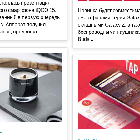
стоялась презентация
ого смартфона iQOO 15,
Новинка будет совместима
ванный в первую очередь
смартфонами серии Galax
в. Аппарат получил
складными Galaxy Z, а так
езо, продвинут...
беспроводными наушника
Buds...
к