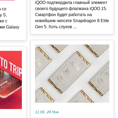
iQOO подтвердила главный элемент
своего будущего флагмана iQOO 15.
 со
Смартфон будет работать на
y S,
новейшем чипсете Snapdragon 8 Elite
же с
Gen 5. Хоть слухов ...
ми Galaxy
11:00, 28 Ноя