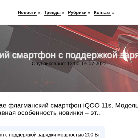
Новости
»
Тренды
»
Рубрики
»
Контакт
»
ий смартфон с поддержкой зар
Опубликовано: 12:00, 05.07.2023
тае флагманский смартфон iQOO 11s. Модел
вная особенность новинки – эт...