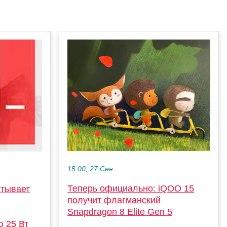
15:00, 27 Сен
Теперь официально: iQOO 15
тывает
получит флагманский
Snapdragon 8 Elite Gen 5
 25 Вт