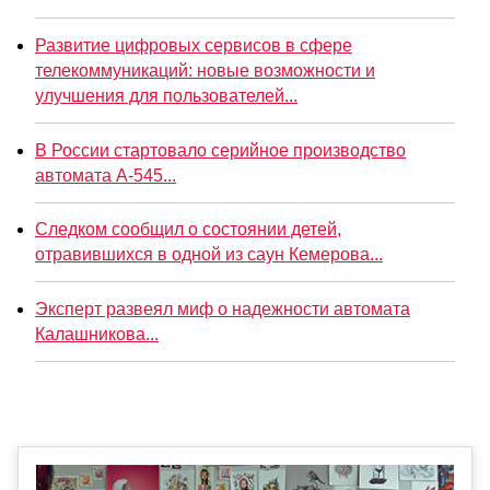
Развитие цифровых сервисов в сфере
телекоммуникаций: новые возможности и
улучшения для пользователей...
В России стартовало серийное производство
автомата А-545...
Следком сообщил о состоянии детей,
отравившихся в одной из саун Кемерова...
Эксперт развеял миф о надежности автомата
Калашникова...