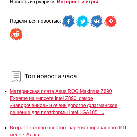
Новость из рубрики:
Интернет и игры
Поделиться новостью:
Топ новости часа
Материнская плата Asus ROG Maximus Z890
Extreme на чипсете Intel Z890: самое
«навороченное» и очень дорогое флагманское
решение для платформы Intel LGA1851...
Возраст каждого шестого зарегистрированного ИП
менее 25 лет...