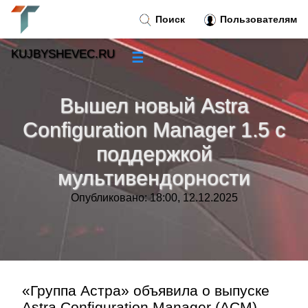
Поиск
Пользователям
KUJBYSHEVEC.RU
☰
Новости
»
Вышел новый Astra
Тренды новостей
»
Configuration Manager 1.5 с
поддержкой
Рубрики
»
мультивендорности
Правила
»
Опубликовано: 18:00, 12.12.2025
Контакт
»
«Группа Астра» объявила о выпуске
Astra Configuration Manager (ACM)