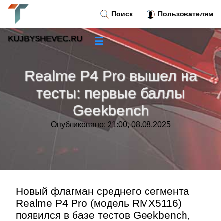
Поиск
Пользователям
KUJBYSHEVEC.RU
☰
Новости
»
Realme P4 Pro вышел на
Тренды новостей
»
тесты: первые баллы
Geekbench
Рубрики
»
Опубликовано: 21:00, 08.08.2025
Правила
»
Контакт
»
Новый флагман среднего сегмента
Realme P4 Pro (модель RMX5116)
появился в базе тестов Geekbench,