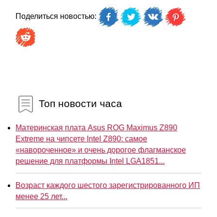
Поделиться новостью:
Топ новости часа
Материнская плата Asus ROG Maximus Z890
Extreme на чипсете Intel Z890: самое
«навороченное» и очень дорогое флагманское
решение для платформы Intel LGA1851...
Возраст каждого шестого зарегистрированного ИП
менее 25 лет...