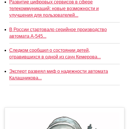
Развитие цифровых сервисов в сфере
телекоммуникаций: новые возможности и
улучшения для пользователей...
В России стартовало серийное производство
автомата А-545...
Следком сообщил о состоянии детей,
отравившихся в одной из саун Кемерова...
Эксперт развеял миф о надежности автомата
Калашникова...