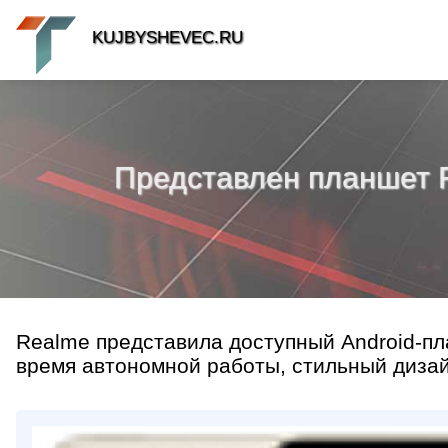
KUJBYSHEVEC.RU
Представлен планшет R
Realme представила доступный Android-пл
время автономной работы, стильный дизай