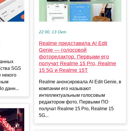
22:00, 13 Окт
e
Realme представила AI Edit
Genie — голосовой
фоторедактор. Первыми его
данных
получат Realme 15 Pro, Realme
мства SGS
15 5G и Realme 15T
 некого
рным
Realme анонсировала AI Edit Genie, в
 данн...
компании его называют
интеллектуальным голосовым
редактором фото. Первыми ПО
получат Realme 15 Pro, Realme 15
5G...