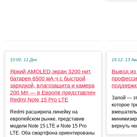
10:00, 11 Дек
19:12, 13 Ав
Яркий AMOLED-экран 3200 нит,
Вывод из 
батарея 6500 мА·ч с быстрой
професси
зарядкой, влагозащита и камера
поддержк
200 Мп — в Европе представлен
Запой — эт
Redmi Note 15 Pro LTE
которое тр
Redmi расширила линейку на
вмешатель
европейском рынке, представив
минимизиро
модели Note 15 LTE и Note 15 Pro
вернуть че
LTE. Оба смартфона ориентированы