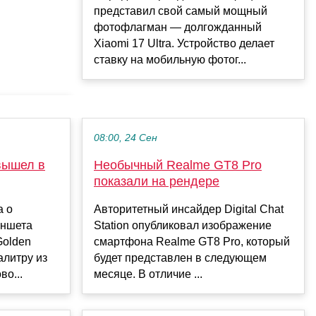
представил свой самый мощный
фотофлагман — долгожданный
Xiaomi 17 Ultra. Устройство делает
ставку на мобильную фотог...
08:00, 24 Сен
вышел в
Необычный Realme GT8 Pro
показали на рендере
а о
Авторитетный инсайдер Digital Chat
аншета
Station опубликовал изображение
Golden
смартфона Realme GT8 Pro, который
алитру из
будет представлен в следующем
во...
месяце. В отличие ...