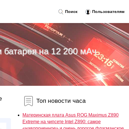
Поиск
Пользователям
 батарея на 12 200 мАч
е
Топ новости часа
Материнская плата Asus ROG Maximus Z890
Extreme на чипсете Intel Z890: самое
«навороченное» и очень дорогое флагманское