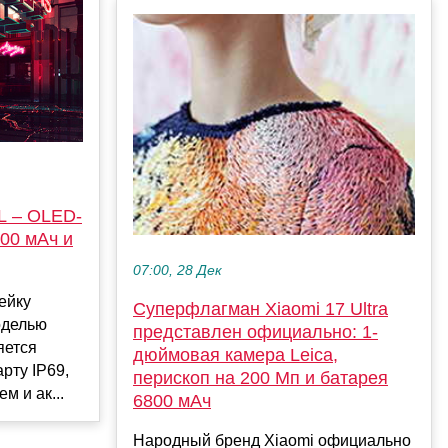
L – OLED-
000 мАч и
07:00, 28 Дек
ейку
Суперфлагман Xiaomi 17 Ultra
оделью
представлен официально: 1-
яется
дюймовая камера Leica,
рту IP69,
перископ на 200 Мп и батарея
 и ак...
6800 мАч
Народный бренд Xiaomi официально