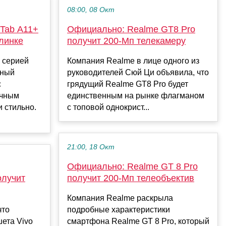
08:00, 08 Окт
 Tab A11+
Официально: Realme GT8 Pro
линке
получит 200-Мп телекамеру
 серией
Компания Realme в лице одного из
ьный
руководителей Сюй Ци объявила, что
с
грядущий Realme GT8 Pro будет
ичным
единственным на рынке флагманом
и стильно.
с топовой однокрист...
21:00, 18 Окт
Официально: Realme GT 8 Pro
олучит
получит 200-Мп телеобъектив
Компания Realme раскрыла
что
подробные характеристики
ета Vivo
смартфона Realme GT 8 Pro, который