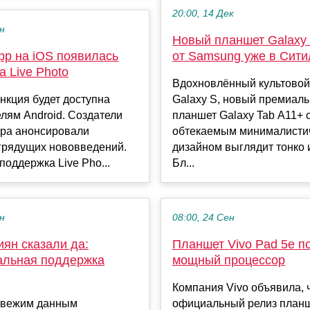
20:00, 14 Дек
ен
Новый планшет Galaxy
pp на iOS появилась
от Samsung уже в Сити
 Live Photo
Вдохновлённый культовой
нкция будет доступна
Galaxy S, новый премиал
лям Android. Создатели
планшет Galaxy Tab A11+ 
ра анонсировали
обтекаемым минималист
 грядущих нововведений.
дизайном выглядит тонко 
поддержка Live Pho...
Бл...
ен
08:00, 24 Сен
ян сказали да:
Планшет Vivo Pad 5e п
льная поддержка
мощный процессор
Компания Vivo объявила, 
свежим данным
официальный релиз планш