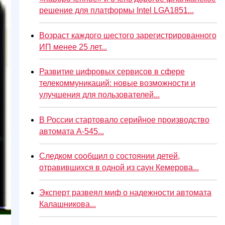
решение для платформы Intel LGA1851...
Возраст каждого шестого зарегистрированного
ИП менее 25 лет...
Развитие цифровых сервисов в сфере
телекоммуникаций: новые возможности и
улучшения для пользователей...
В России стартовало серийное производство
автомата А-545...
Следком сообщил о состоянии детей,
отравившихся в одной из саун Кемерова...
Эксперт развеял миф о надежности автомата
Калашникова...