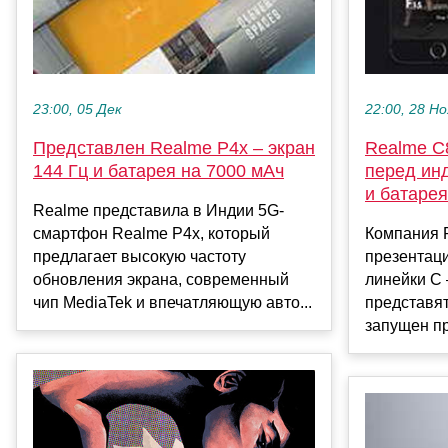
23:00, 05 Дек
22:00, 28 Но
Представлен Realme P4x – экран
Realme C
144 Гц и батарея на 7000 мАч
перед ин
и батарея
Realme представила в Индии 5G-
смартфон Realme P4x, который
Компания 
предлагает высокую частоту
презентац
обновления экрана, современный
линейки C
чип MediaTek и впечатляющую авто...
представят
запущен пр