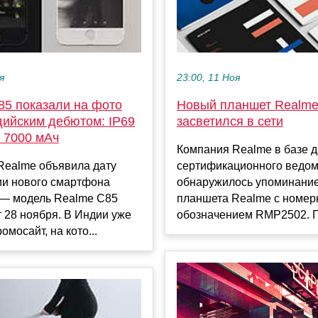
я
23:00, 11 Ноя
85 показали на фото
Новый планшет Realm
дийским дебютом: IP69
засветился в сети
 7000 мАч
Компания Realme в базе 
Realme объявила дату
сертификационного ведо
ии нового смартфона
обнаружилось упоминание
 — модель Realme C85
планшета Realme с номе
 28 ноября. В Индии уже
обозначением RMP2502. По
омосайт, на кото...