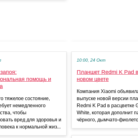
г
10:00, 24 Окт
запоя:
Планшет Redmi K Pad 
ональная помощь и
новом цвете
а
Компания Xiaomi объявил
о тяжелое состояние,
выпуске новой версии пл
ебует немедленного
Redmi K Pad в расцветке 
ства, чтобы
White, которая дополнит п
вать вред для здоровья и
чёрного, дымчато-фиолето
ловека к нормальной жиз...