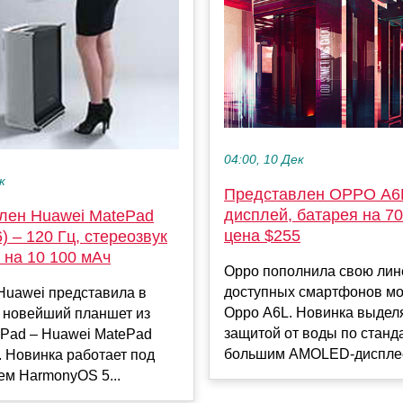
04:00, 10 Дек
к
Представлен OPPO A6
дисплей, батарея на 7
лен Huawei MatePad
цена $255
6) – 120 Гц, стереозвук
 на 10 100 мАч
Oppo пополнила свою лин
доступных смартфонов м
Huawei представила в
Oppo A6L. Новинка выдел
й новейший планшет из
защитой от воды по станда
ePad – Huawei MatePad
большим AMOLED-дисплеем
). Новинка работает под
ем HarmonyOS 5...