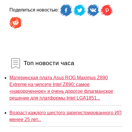
Поделиться новостью:
Топ новости часа
Материнская плата Asus ROG Maximus Z890
Extreme на чипсете Intel Z890: самое
«навороченное» и очень дорогое флагманское
решение для платформы Intel LGA1851...
Возраст каждого шестого зарегистрированного ИП
менее 25 лет...