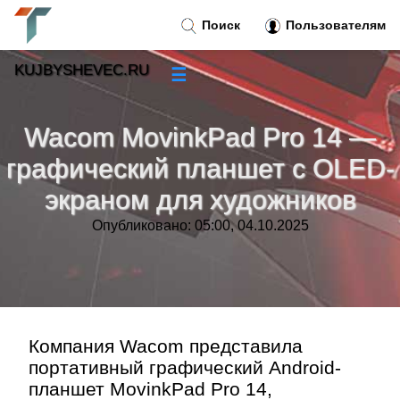
Поиск
Пользователям
KUJBYSHEVEC.RU
☰
Новости
»
Wacom MovinkPad Pro 14 —
Тренды новостей
»
графический планшет с OLED-
экраном для художников
Рубрики
»
Опубликовано: 05:00, 04.10.2025
Правила
»
Контакт
»
Компания Wacom представила
портативный графический Android-
планшет MovinkPad Pro 14,