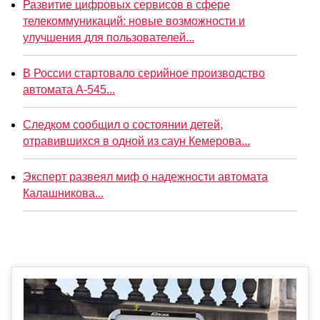
Развитие цифровых сервисов в сфере
телекоммуникаций: новые возможности и
улучшения для пользователей...
В России стартовало серийное производство
автомата А-545...
Следком сообщил о состоянии детей,
отравившихся в одной из саун Кемерова...
Эксперт развеял миф о надежности автомата
Калашникова...