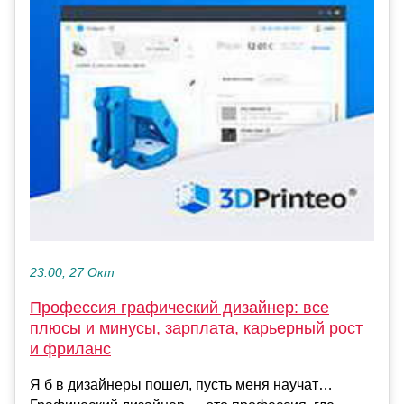
23:00, 27 Окт
Профессия графический дизайнер: все
плюсы и минусы, зарплата, карьерный рост
и фриланс
Я б в дизайнеры пошел, пусть меня научат…