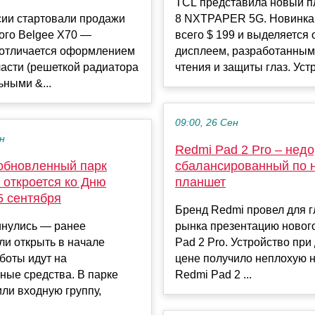
TCL представила новый п
сии стартовали продажи
8 NXTPAPER 5G. Новинка 
ого Belgee X70 —
всего $ 199 и выделяется
 отличается оформлением
дисплеем, разработанным
асти (решеткой радиатора
чтения и защиты глаз. Устр.
ьными &...
09:00, 26 Сен
ен
Redmi Pad 2 Pro – недо
 обновленный парк
сбалансированный по 
 откроется ко Дню
планшет
5 сентября
Бренд Redmi провел для 
инулись — ранее
рынка презентацию новог
и открыть в начале
Pad 2 Pro. Устройство при
боты идут на
цене получило неплохую н
ные средства. В парке
Redmi Pad 2 ...
ли входную группу,