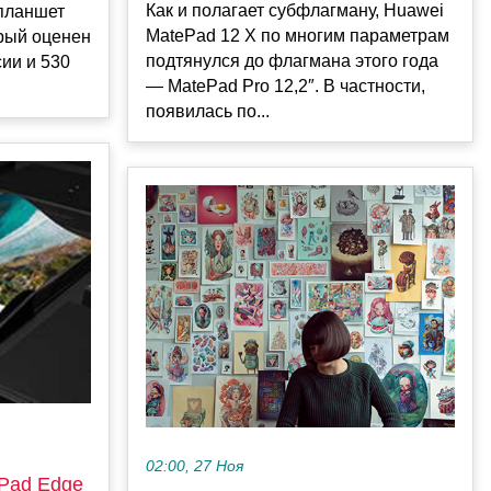
Как и полагает субфлагману, Huawei
планшет
MatePad 12 X по многим параметрам
орый оценен
подтянулся до флагмана этого года
сии и 530
— MatePad Pro 12,2″. В частности,
появилась по...
02:00, 27 Ноя
Pad Edge