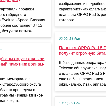
изображение и подробнос
стартовали продажи
характеристиках флагман
ого гибридного
планшета OPPO Pad 5, ре
 Evolute i-Space. Базовая
которого...
обиля составляет 3 415
 без учета возмож...
02:00, 14 Апр
Планшет OPPO Pad 5 P
ен
получит огромную бат
убском округе открыли
В базе данных оператора 
ный памятник воинам-
Telecom обнаружились по
о планшете OPPO Pad 5 Pr
кция мемориала в
еще не был представлен
 Стародубского округа
официально. Итак, аппарат
бласти проведена в
ограммы «Инициативное
ание», чт...
13:00, 25 Сен