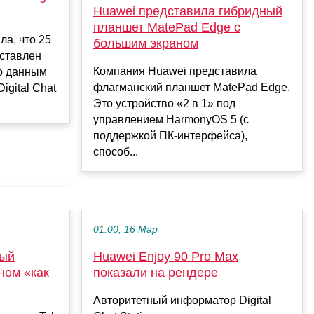
Huawei представила гибридный
планшет MatePad Edge с
а, что 25
большим экраном
дставлен
Компания Huawei представила
о данным
флагманский планшет MatePad Edge.
igital Chat
Это устройство «2 в 1» под
управлением HarmonyOS 5 (с
поддержкой ПК-интерфейса),
способ...
01:00, 16 Мар
ный
Huawei Enjoy 90 Pro Max
ном «как
показали на рендере
Авторитетный информатор Digital