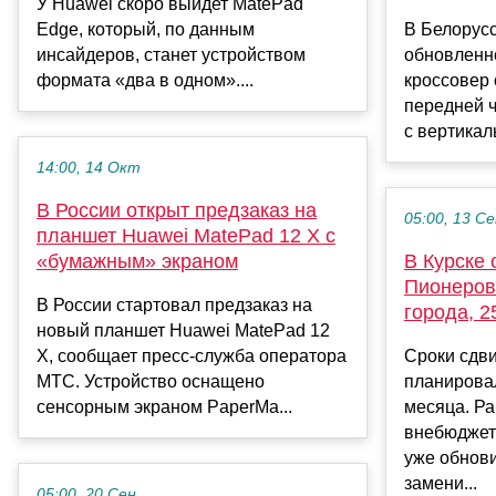
У Huawei скоро выйдет MatePad
Edge, который, по данным
В Белорус
инсайдеров, станет устройством
обновленн
формата «два в одном»....
кроссовер
передней ч
с вертикал
14:00, 14 Окт
В России открыт предзаказ на
05:00, 13 С
планшет Huawei MatePad 12 X с
«бумажным» экраном
В Курске
Пионеров
В России стартовал предзаказ на
города, 2
новый планшет Huawei MatePad 12
X, сообщает пресс-служба оператора
Сроки сдв
МТС. Устройство оснащено
планировал
сенсорным экраном PaperMa...
месяца. Ра
внебюджет
уже обнови
замени...
05:00, 20 Сен