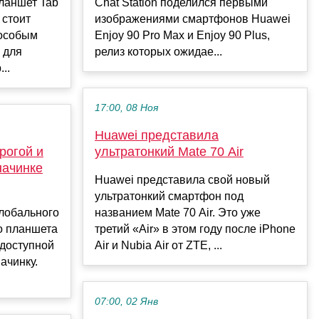
ланшет Tab
Chat Station поделился первыми
стоит
изображениями смартфонов Huawei
 особым
Enjoy 90 Pro Max и Enjoy 90 Plus,
 для
релиз которых ожидае...
..
17:00, 08 Ноя
Huawei представила
рогой и
ультратонкий Mate 70 Air
начинке
Huawei представила свой новый
ультратонкий смартфон под
глобального
названием Mate 70 Air. Это уже
о планшета
третий «Air» в этом году после iPhone
 доступной
Air и Nubia Air от ZTE, ...
ачинку.
07:00, 02 Янв