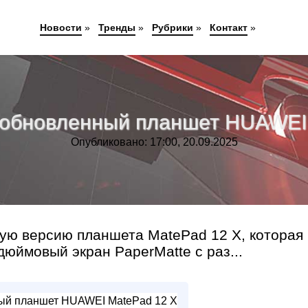
Новости
»
Тренды
»
Рубрики
»
Контакт
»
 обновленный планшет HUAWEI 
Опубликовано: 17:00, 20.09.2025
ю версию планшета MatePad 12 X, которая
дюймовый экран PaperMatte с раз...