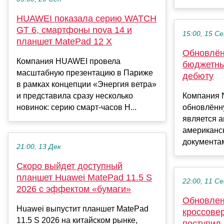
HUAWEI показала серию WATCH
GT 6, смартфоны nova 14 и
15:00, 15 С
планшет MatePad 12 X
Обновлён
Компания HUAWEI провела
бюджетны
масштабную презентацию в Париже
дебюту
в рамках концепции «Энергия ветра»
и представила сразу несколько
Компания 
новинок: серию смарт-часов H...
обновлённу
является а
американск
документам
21:00, 13 Дек
Скоро выйдет доступный
планшет Huawei MatePad 11.5 S
22:00, 11 С
2026 с эффектом «бумаги»
Обновлен
Huawei выпустит планшет MatePad
кроссовер
11.5 S 2026 на китайском рынке,
поступил