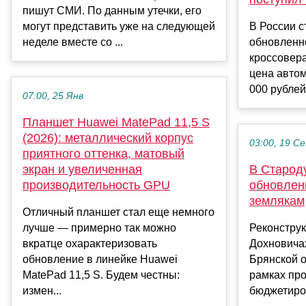
пишут СМИ. По данным утечки, его
могут представить уже на следующей
В России 
неделе вместе со ...
обновленн
кроссовера
цена автом
000 рублей,
07:00, 25 Янв
Планшет Huawei MatePad 11,5 S
(2026): металлический корпус
03:00, 19 С
приятного оттенка, матовый
экран и увеличенная
В Старод
производительность GPU
обновлен
землякам
Отличный планшет стал еще немного
лучше — примерно так можно
Реконстру
вкратце охарактеризовать
Дохновичах
обновление в линейке Huawei
Брянской о
MatePad 11,5 S. Будем честны:
рамках пр
измен...
бюджетиров