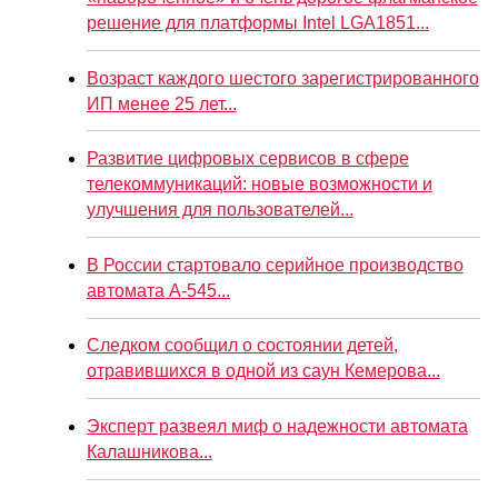
решение для платформы Intel LGA1851...
Возраст каждого шестого зарегистрированного
ИП менее 25 лет...
Развитие цифровых сервисов в сфере
телекоммуникаций: новые возможности и
улучшения для пользователей...
В России стартовало серийное производство
автомата А-545...
Следком сообщил о состоянии детей,
отравившихся в одной из саун Кемерова...
Эксперт развеял миф о надежности автомата
Калашникова...