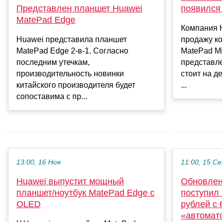
Представлен планшет Huawei
появился
MatePad Edge
Компания 
Huawei представила планшет
продажу к
MatePad Edge 2-в-1. Согласно
MatePad Mi
последним утечкам,
представл
производительность новинки
стоит на д
китайского производителя будет
...
сопоставима с пр...
13:00, 16 Ноя
11:00, 15 С
Huawei выпустит мощный
Обновлен
планшет/ноутбук MatePad Edge с
поступил 
OLED
рублей с 
«автомат