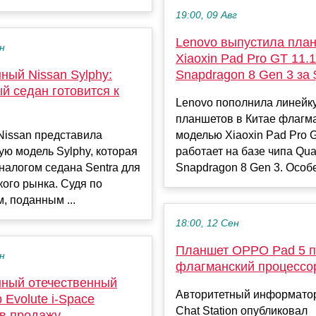
19:00, 09 Авг
Lenovo выпустила пла
ен
Xiaoxin Pad Pro GT 11.1
ный Nissan Sylphy:
Snapdragon 8 Gen 3 за 
й седан готовится к
Lenovo пополнила линейк
планшетов в Китае флагм
Nissan представила
моделью Xiaoxin Pad Pro 
ю модель Sylphy, которая
работает на базе чипа Qu
налогом седана Sentra для
Snapdragon 8 Gen 3. Особе
ого рынка. Судя по
, поданным ...
18:00, 12 Сен
Планшет OPPO Pad 5 п
ен
флагманский процессо
ный отечественный
Авторитетный информатор 
 Evolute i-Space
Chat Station опубликовал
 в продажу