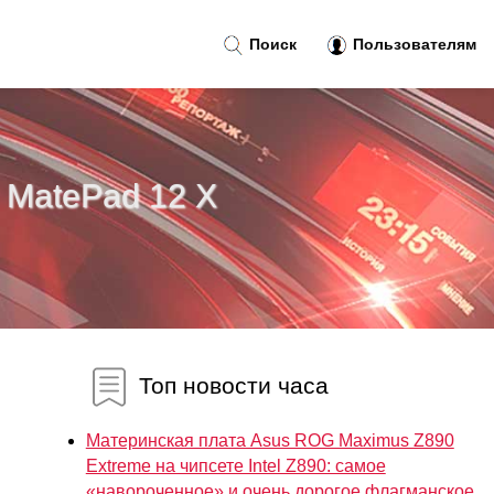
Поиск
Пользователям
MatePad 12 X
Топ новости часа
Материнская плата Asus ROG Maximus Z890
Extreme на чипсете Intel Z890: самое
«навороченное» и очень дорогое флагманское