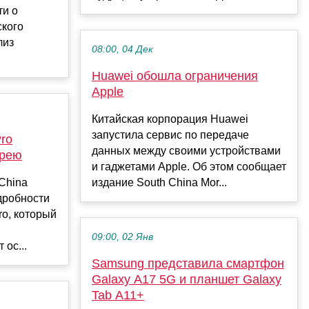
ти о
ского
лиз
08:00, 04 Дек
Huawei обошла ограничения
Apple
Китайская корпорация Huawei
запустила сервис по передаче
ro
данных между своими устройствами
арею
и гаджетами Apple. Об этом сообщает
China
издание South China Mor...
дробности
o, который
09:00, 02 Янв
 ос...
Samsung представила смартфон
Galaxy A17 5G и планшет Galaxy
Tab A11+