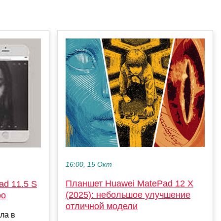
16:00, 15 Окт
Планшет Huawei MatePad 12 X
d 11.5 S
(2025): небольшое улучшение
ро
отличной модели
ла в