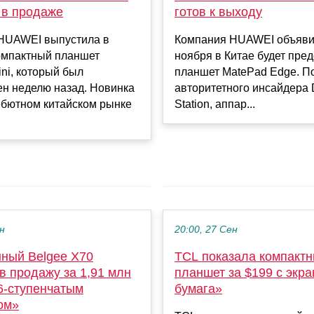
 в продаже
готов к выходу
HUAWEI выпустила в
Компания HUAWEI объявил
омпактный планшет
ноября в Китае будет пре
ni, который был
планшет MatePad Edge. П
ен неделю назад. Новинка
авторитетного инсайдера D
ебютном китайском рынке
Station, аппар...
ен
20:00, 27 Сен
ный Belgee X70
TCL показала компакт
в продажу за 1,91 млн
планшет за $199 с экра
6-ступенчатым
бумага»
ом»