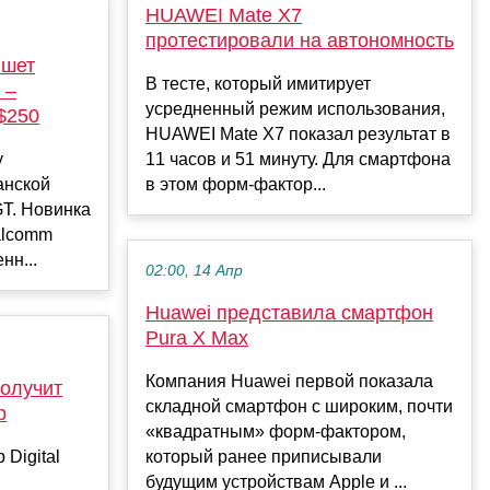
HUAWEI Mate X7
протестировали на автономность
ншет
В тесте, который имитирует
 –
усредненный режим использования,
$250
HUAWEI Mate X7 показал результат в
у
11 часов и 51 минуту. Для смартфона
анской
в этом форм-фактор...
GT. Новинка
alcomm
нн...
02:00, 14 Апр
Huawei представила смартфон
Pura X Max
Компания Huawei первой показала
олучит
складной смартфон с широким, почти
р
«квадратным» форм-фактором,
Digital
который ранее приписывали
будущим устройствам Apple и ...