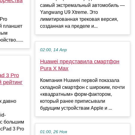
орчества
самый экстремальный автомобиль —
Yangwang U9 Xtreme. Это
Pro
лимитированная трековая версия,
й планшет
созданная на пределе и...
ным
йство......
02:00, 14 Апр
Huawei представила смартфон
Pura X Max
d 3 Pro
Компания Huawei первой показала
й рейтинг
складной смартфон с широким, почти
«квадратным» форм-фактором,
к давно
который ранее приписывали
будущим устройствам Apple и ...
id-
 с большим
cPad 3 Pro
01:00, 26 Ноя