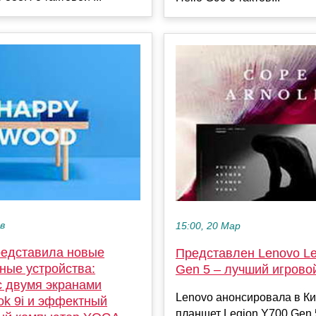
ев
15:00, 20 Мар
редставила новые
Представлен Lenovo Le
ные устройства:
Gen 5 – лучший игрово
с двумя экранами
Lenovo анонсировала в К
k 9i и эффектный
планшет Legion Y700 Gen 