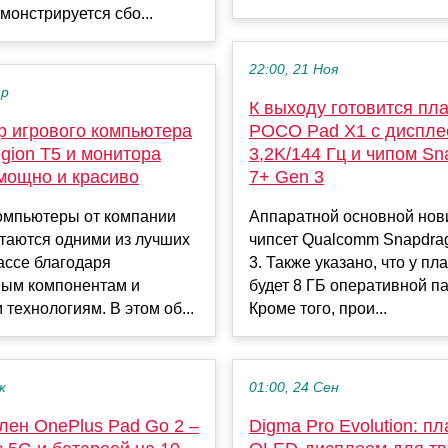
монстрируется сбо...
22:00, 21 Ноя
ар
К выходу готовится пл
р игрового компьютера
POCO Pad X1 с диспле
gion T5 и монитора
3,2K/144 Гц и чипом Sn
 мощно и красиво
7+ Gen 3
омпьютеры от компании
Аппаратной основной нов
таются одними из лучших
чипсет Qualcomm Snapdra
ассе благодаря
3. Также указано, что у п
ным компонентам и
будет 8 ГБ оперативной п
технологиям. В этом об...
Кроме того, прои...
к
01:00, 24 Сен
лен OnePlus Pad Go 2 –
Digma Pro Evolution: п