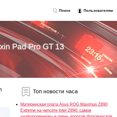
Поиск
Пользователям
in Pad Pro GT 13
n
Топ новости часа
Материнская плата Asus ROG Maximus Z890
Extreme на чипсете Intel Z890: самое
«навороченное» и очень дорогое флагманское