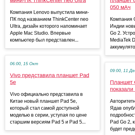
мини-ПК ThinkCenter neo Ultra
планшет с
050 мАч
Компания Lenovo выпустила мини-
ПК под названием ThinkCenter neo
Компания 
Ultra, дизайн которого напоминает
Индии нов
Apple Mac Studio. Впервые
Go 2. Устр
компьютер был представлен...
MediaTek D
аккумулято
06:00, 15 Окт
09:00, 11 Де
Vivo представила планшет Pad
5e
Планшет 
показали
Vivo официально представила в
Китае новый планшет Pad 5e,
Авторитет
который стал самой доступной
Ядав опуб
моделью в серии, уступая по цене
подробнос
старшим версиям Pad 5 и Pad 5...
Pad Go 2, 
будет предс