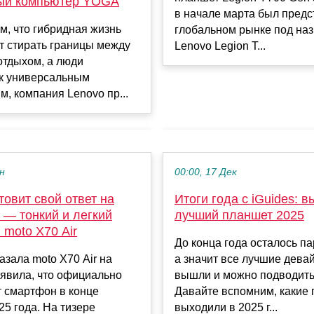
ый компьютер YOGA
в начале марта был предс
м, что гибридная жизнь
глобальном рынке под на
т стирать границы между
Lenovo Legion T...
отдыхом, а люди
 к универсальным
м, компания Lenovo пр...
ен
00:00, 17 Дек
товит свой ответ на
Итоги года с iGuides: 
r — тонкий и легкий
лучший планшет 2025
moto X70 Air
До конца года осталось па
азала moto X70 Air на
а значит все лучшие дева
аявила, что официально
вышли и можно подводить 
 смартфон в конце
Давайте вспомним, какие
25 года. На тизере
выходили в 2025 г...