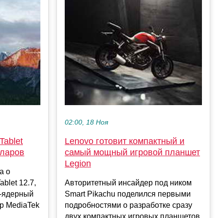
02:00, 18 Ноя
Tablet
Lenovo готовит компактный и
лларов
самый мощный игровой планшет
Legion
а о
blet 12.7,
Авторитетный инсайдер под ником
8-ядерный
Smart Pikachu поделился первыми
р MediaTek
подробностями о разработке сразу
двух компактных игровых планшетов