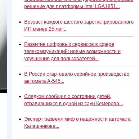
решение для платформы Intel LGA1851...
Возраст каждого шестого зарегистрированного
ИП менее 25 лет...
Развитие цифровых сервисов в сфере
телекоммуникаций: новые возможности и
улучшения для пользователей...
В России стартовало серийное производство
автомата А-545...
Следком сообщил о состоянии детей,
отравившихся в одной из саун Кемерова...
Эксперт развеял миф о надежности автомата
Калашникова...