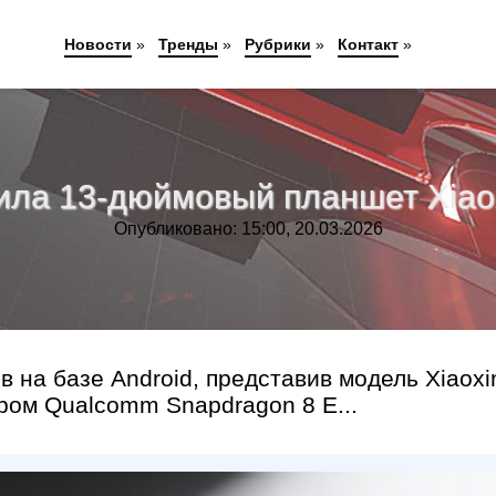
Новости
»
Тренды
»
Рубрики
»
Контакт
»
ила 13-дюймовый планшет Xiaox
Опубликовано: 15:00, 20.03.2026
 на базе Android, представив модель Xiaoxi
ром Qualcomm Snapdragon 8 E...