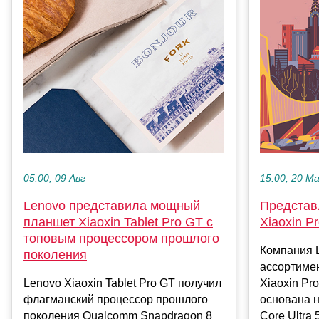
05:00, 09 Авг
15:00, 20 М
Lenovo представила мощный
Представ
планшет Xiaoxin Tablet Pro GT с
Xiaoxin P
топовым процессором прошлого
Компания 
поколения
ассортиме
Lenovo Xiaoxin Tablet Pro GT получил
Xiaoxin Pro
флагманский процессор прошлого
основана н
поколения Qualcomm Snapdragon 8
Core Ultra 