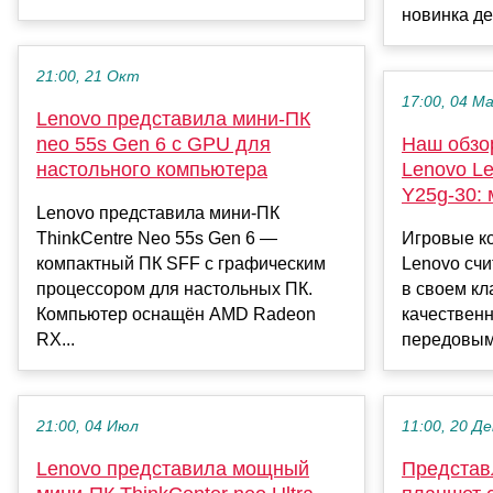
новинка де
21:00, 21 Окт
17:00, 04 М
Lenovo представила мини-ПК
neo 55s Gen 6 с GPU для
Наш обзо
настольного компьютера
Lenovo Le
Y25g-30:
Lenovo представила мини-ПК
ThinkCentre Neo 55s Gen 6 —
Игровые к
компактный ПК SFF с графическим
Lenovo счи
процессором для настольных ПК.
в своем кл
Компьютер оснащён AMD Radeon
качествен
RX...
передовым 
21:00, 04 Июл
11:00, 20 Де
Lenovo представила мощный
Представ