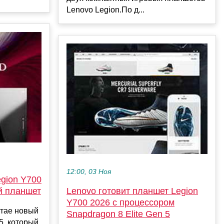
Lenovo Legion.По д...
12:00, 03 Ноя
gion Y700
й планшет
Lenovo готовит планшет Legion
Y700 2026 с процессором
итае новый
Snapdragon 8 Elite Gen 5
5, который