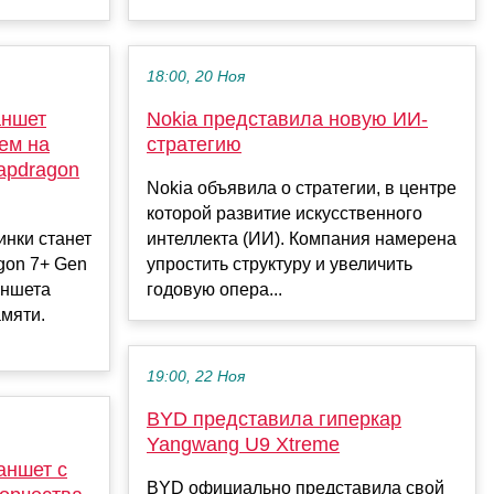
18:00, 20 Ноя
аншет
Nokia представила новую ИИ-
ем на
стратегию
apdragon
Nokia объявила о стратегии, в центре
которой развитие искусственного
инки станет
интеллекта (ИИ). Компания намерена
gon 7+ Gen
упростить структуру и увеличить
ланшета
годовую опера...
амяти.
19:00, 22 Ноя
BYD представила гиперкар
Yangwang U9 Xtreme
ланшет с
BYD официально представила свой