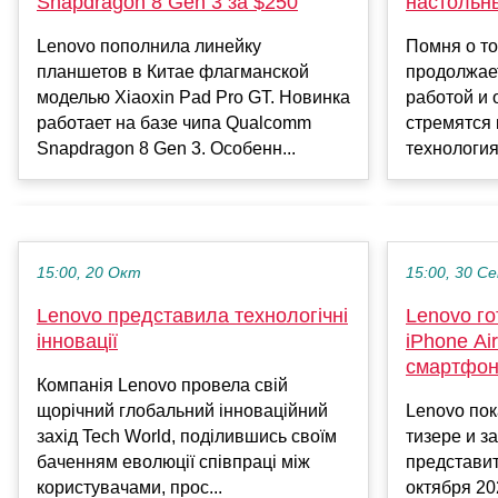
Snapdragon 8 Gen 3 за $250
настольн
Lenovo пополнила линейку
Помня о то
планшетов в Китае флагманской
продолжае
моделью Xiaoxin Pad Pro GT. Новинка
работой и 
работает на базе чипа Qualcomm
стремятся
Snapdragon 8 Gen 3. Особенн...
технология
15:00, 20 Окт
15:00, 30 С
Lenovo представила технологічні
Lenovo го
інновації
iPhone Ai
смартфон 
Компанія Lenovo провела свій
щорічний глобальний інноваційний
Lenovo пок
захід Tech World, поділившись своїм
тизере и з
баченням еволюції співпраці між
представит
користувачами, прос...
октября 20