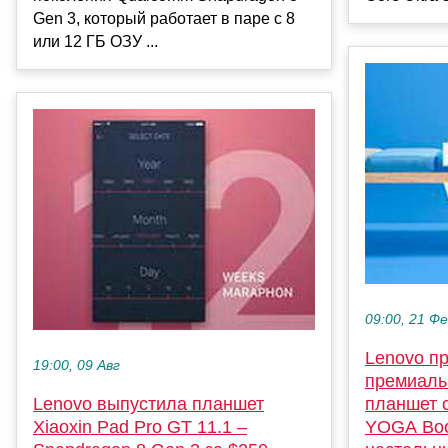
Gen 3, который работает в паре с 8
или 12 ГБ ОЗУ ...
09:00, 21 Ф
Lenovo п
19:00, 09 Авг
премиаль
Lenovo выпустила планшет
планшет 
Xiaoxin Pad Pro GT 11.1 –
YOGA Boo