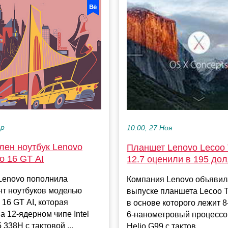
ар
10:00, 27 Ноя
лен ноутбук Lenovo
Планшет Lenovo Lecoo 
ro 16 GT AI
12.7 оценили в 195 до
Lenovo пополнила
Компания Lenovo объявил
нт ноутбуков моделью
выпуске планшета Lecoo Ta
 16 GT AI, которая
в основе которого лежит 
а 12-ядерном чипе Intel
6-нанометровый процессо
5 338H с тактовой ...
Helio G99 с тактов...