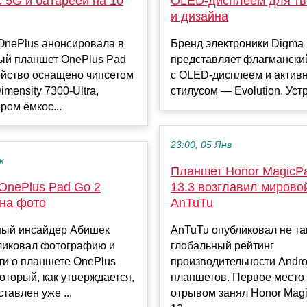
 5G и батареей на 10
OLED-дисплеем для тв
и дизайна
OnePlus анонсировала в
Бренд электроники Digma 
ый планшет OnePlus Pad
представляет флагмански
ойство оснащено чипсетом
c OLED-дисплеем и актив
imensity 7300-Ultra,
стилусом — Evolution. Устро
ром ёмкос...
23:00, 05 Янв
к
Планшет Honor MagicPa
OnePlus Pad Go 2
13.3 возглавил мирово
 на фото
AnTuTu
ный инсайдер Абишек
AnTuTu опубликовал не та
ликовал фотографию и
глобальный рейтинг
ти о планшете OnePlus
производительности Andro
который, как утверждается,
планшетов. Первое место
тавлен уже ...
отрывом занял Honor Magi