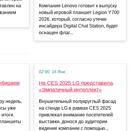
тавлен на
Компания Lenovo готовит к выпуску
званием
новый игровой планшет Legion Y700
2026, который, согласно утечке
инсайдера Digital Chat Station, будет
оснащен флаг...
02:00, 16 Янв
выбираем
На CES 2025 LG представила
«Эмпатичный интеллект»
ру недель,
Внушительный полукруглый фасад
йсы уже
на стенде LG в рамках CES 2025
итоги.
привлекал внимание посетителей
 планшеты
выставки, донося до аудитории
видение компании с помощью...