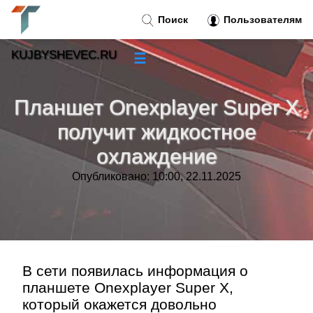
Поиск
Пользователям
KUJBYSHEVEC.RU
☰
Новости
»
Планшет Onexplayer Super X
Тренды новостей
»
получит жидкостное
охлаждение
Рубрики
»
Опубликовано: 10:00, 22.11.2025
Правила
»
Контакт
»
В сети появилась информация о
планшете Onexplayer Super X,
который окажется довольно