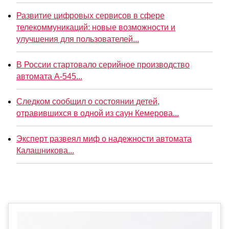
Развитие цифровых сервисов в сфере
телекоммуникаций: новые возможности и
улучшения для пользователей...
В России стартовало серийное производство
автомата А-545...
Следком сообщил о состоянии детей,
отравившихся в одной из саун Кемерова...
Эксперт развеял миф о надежности автомата
Калашникова...