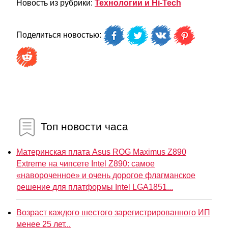
Новость из рубрики:
Технологии и Hi-Tech
Поделиться новостью:
Топ новости часа
Материнская плата Asus ROG Maximus Z890
Extreme на чипсете Intel Z890: самое
«навороченное» и очень дорогое флагманское
решение для платформы Intel LGA1851...
Возраст каждого шестого зарегистрированного ИП
менее 25 лет...