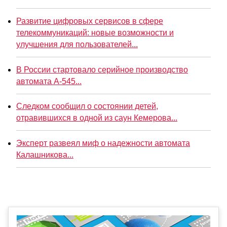
Развитие цифровых сервисов в сфере
телекоммуникаций: новые возможности и
улучшения для пользователей...
В России стартовало серийное производство
автомата А-545...
Следком сообщил о состоянии детей,
отравившихся в одной из саун Кемерова...
Эксперт развеял миф о надежности автомата
Калашникова...