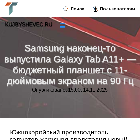
Поиск
Пользователям
KUJBYSHEVEC.RU
☰
Новости
»
Samsung наконец-то
Тренды новостей
»
выпустила Galaxy Tab A11+ —
бюджетный планшет с 11-
Рубрики
»
дюймовым экраном на 90 Гц
Правила
»
Опубликовано: 15:00, 14.11.2025
Контакт
»
Южнокорейский производитель
гаджетов Samsung представил новый