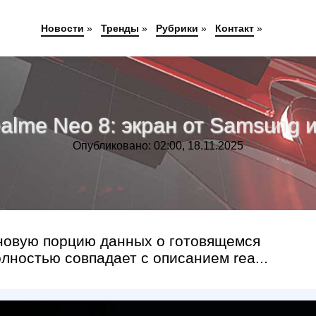
Новости
»
Тренды
»
Рубрики
»
Контакт
»
alme Neo 8: экран от Samsung 
Опубликовано: 02:00, 18.11.2025
л новую порцию данных о готовящемся
лностью совпадает с описанием rea...