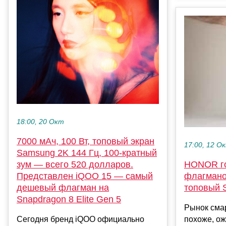
18:00, 20 Окт
7000 мАч, 100 Вт, топовый экран
17:00, 12 О
Samsung 2K 144 Гц, 100-кратный
зум — всего 520 долларов.
HONOR го
Представлен iQOO 15 — самый
флагманов
дешевый флагман на
топовый 
Snapdragon 8 Elite Gen 5
Рынок сма
Сегодня бренд iQOO официально
похоже, ож