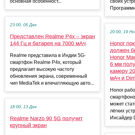
основная особенност...
своих устр
Программно
23:00, 05 Дек
20:00, 19 Но
Представлен Realme P4x – экран
144 Гц и батарея на 7000 мАч
Honor по
должен б
Realme представила в Индии 5G-
Honor Mag
смартфон Realme P4x, который
6 мм полу
предлагает высокую частоту
камеру 2
обновления экрана, современный
мАч и Dim
чип MediaTek и впечатляющую авто...
Honor раб
смартфоном
может стат
18:00, 13 Дек
лёгких уст
Инсайдер Di
Realme Narzo 90 5G получит
крупный экран