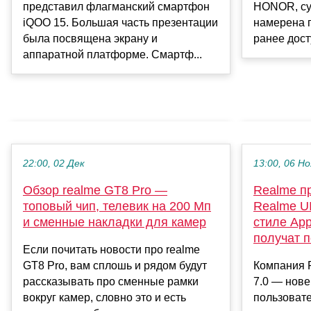
представил флагманский смартфон
HONOR, су
iQOO 15. Большая часть презентации
намерена п
была посвящена экрану и
ранее дост
аппаратной платформе. Смартф...
22:00, 02 Дек
13:00, 06 Но
Обзор realme GT8 Pro —
Realme п
топовый чип, телевик на 200 Мп
Realme UI
и сменные накладки для камер
стиле App
получат 
Если почитать новости про realme
GT8 Pro, вам сплошь и рядом будут
Компания 
рассказывать про сменные рамки
7.0 — нов
вокруг камер, словно это и есть
пользоват