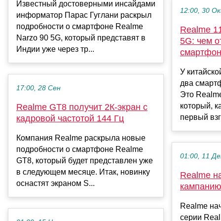
Известный достоверными инсайдами
12:00, 30 О
информатор Парас Гуглани раскрыл
подробности о смартфоне Realme
Realme 1
Narzo 90 5G, который представят в
5G: чем 
Индии уже через тр...
смартфо
У китайско
два смарт
17:00, 28 Сен
Это Realme
который, к
Realme GT8 получит 2К-экран с
первый взгл
кадровой частотой 144 Гц
Компания Realme раскрыла новые
подробности о смартфоне Realme
01:00, 11 Де
GT8, который будет представлен уже
в следующем месяце. Итак, новинку
Realme н
оснастят экраном S...
кампанию
Realme на
серии Real