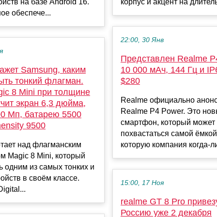
ойств на базе Android 16.
корпус и акцент на длитель
е обеспече...
22:00, 30 Янв
я
Представлен Realme P
кажет Samsung, каким
10 000 мАч, 144 Гц и IP
ыть тонкий флагман.
$280
ic 8 Mini при толщине
Realme официально анон
чит экран 6,3 дюйма,
Realme P4 Power. Это но
00 Мп, батарею 5500
смартфон, который может
ensity 9500
похвастаться самой ёмкой
отает над флагманским
которую компания когда-ли
 Magic 8 Mini, который
ь одним из самых тонких и
ройств в своём классе.
15:00, 17 Ноя
gital...
realme GT 8 Pro привез
Россию уже 2 декабря