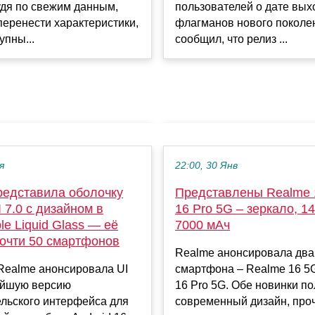
дя по свежим данным,
пользователей о дате вых
еренести характеристики,
флагманов нового поколе
упны...
сообщил, что релиз ...
я
22:00, 30 Янв
редставила оболочку
Представлены Realme 
 7.0 с дизайном в
16 Pro 5G – зеркало, 14
le Liquid Glass — её
7000 мАч
почти 50 смартфонов
Realme анонсировала два
Realme анонсировала UI
смартфона – Realme 16 5
ейшую версию
16 Pro 5G. Обе новинки п
ельского интерфейса для
современный дизайн, про