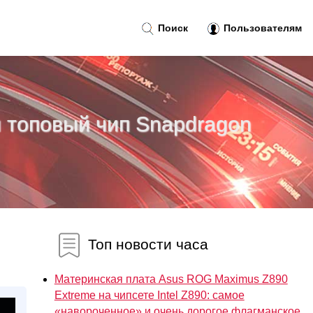
Поиск
Пользователям
и топовый чип Snapdragon
Топ новости часа
Материнская плата Asus ROG Maximus Z890
Extreme на чипсете Intel Z890: самое
«навороченное» и очень дорогое флагманское