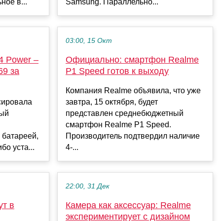
ное в...
Samsung. Параллельно...
03:00, 15 Окт
4 Power –
Официально: смартфон Realme
69 за
P1 Speed готов к выходу
Компания Realme объявила, что уже
сировала
завтра, 15 октября, будет
вый
представлен среднебюджетный
смартфон Realme P1 Speed.
 батареей,
Производитель подтвердил наличие
бо уста...
4-...
22:00, 31 Дек
ут в
Камера как аксессуар: Realme
экспериментирует с дизайном