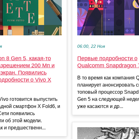
я
06:00, 22 Ноя
n 8 Gen 5, какая-то
Первые подробности о
азрешением 200 Мп и
Qualcomm Snapdragon 
 экран. Появились
В то время как компания
дробности о Vivo X
планирует анонсировать 
топовый процессор Snapd
ivo готовится выпустить
Gen 5 на следующей недел
дной смартфон X Fold6, и
уже касаются и др...
Сети появились
и об этой модели.
ак и предшественн...