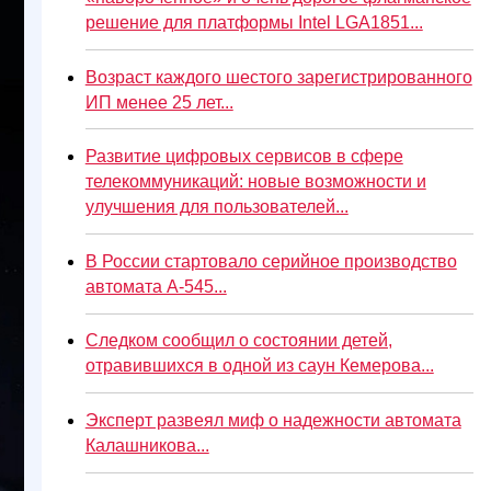
решение для платформы Intel LGA1851...
Возраст каждого шестого зарегистрированного
ИП менее 25 лет...
Развитие цифровых сервисов в сфере
телекоммуникаций: новые возможности и
улучшения для пользователей...
В России стартовало серийное производство
автомата А-545...
Следком сообщил о состоянии детей,
отравившихся в одной из саун Кемерова...
Эксперт развеял миф о надежности автомата
Калашникова...