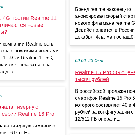
кт
Бренд realme наконец-то
анонсировал скорый стар
1 4G против Realme 11
нового флагмана realme G
отличаются новые
Девайс появится в России
ны?
декабря. Флагман оснащён 
й компании Realme есть
фона с похожими именами.
 11 4G и Realme 11 5G,
09:00, 23 Окт
ак может показаться на
яд, о...
Realme 15 Pro 5G оцен
тысяч рублей
В российской продаже по
к
смартфон Realme 15 Pro 5
которого составляет 40 и 
ачала тизерную
рублей за конфигурации с 
 серии Realme 16 Pro
12/512 ГБ операти...
чала тизерную кампанию
me 16 Pro. На