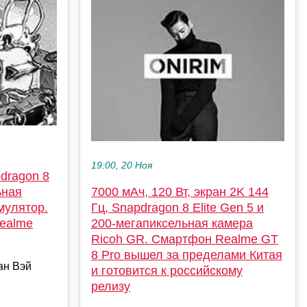
19:00, 20 Ноя
dragon 8
ьная
7000 мАч, 120 Вт, экран 2K 144
мулятор.
Гц, Snapdragon 8 Elite Gen 5 и
ealme
200-мегапиксельная камера
Ricoh GR. Смартфон Realme GT
8 Pro вышел за пределами Китая
ан Вэй
и готовится к российскому
релизу