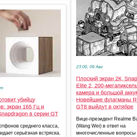
23:00, 09 Авг
Плоский экран 2К, Snap
Elite 2, 200-мегапиксел
кт
камера и большой акку
товит убийцу
Новейшие флагманы R
: экран 165 Гц и
GT8 выйдут в октябре
Snapdragon в серии GT
Вице-президент Realme В
ртфонов среднего класса,
(Wang Wei) в ответ на
идает серьёзная встряска.
многочисленные вопросы