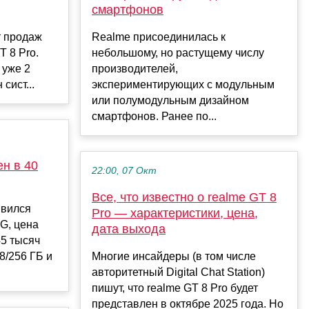
смартфонов
т продаж
Realme присоединилась к
T 8 Pro.
небольшому, но растущему числу
 уже 2
производителей,
сист...
экспериментирующих с модульным
или полумодульным дизайном
смартфонов. Ранее по...
ен в 40
22:00, 07 Окт
Все, что известно о realme GT 8
явился
Pro — характеристики, цена,
G, цена
дата выхода
45 тысяч
8/256 ГБ и
Многие инсайдеры (в том числе
авторитетный Digital Chat Station)
пишут, что realme GT 8 Pro будет
представлен в октябре 2025 года. Но