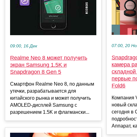
07:00, 20 Но
09:00, 16 Дек
Snapdrago
Realme Neo 8 может получить
камера р
экран Samsung 1.5K и
складной
Snapdragon 8 Gen 5
первые по
Смартфон Realme Neo 8, по данным
Fold6
утечки, разрабатывается для
Компания V
китайского рынка и может получить
новый скла
AMOLED-дисплей Samsung с
сегодня в 
разрешением 1.5K и флагмански...
подробност
Аппарат, к