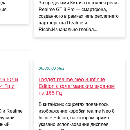
ода
За пределами Китая состоялся релиз
ния
Realme GT 8 Pro — смартфона,
созданного в рамках четырёхлетнего
партнёрства Realme и
Ricoh.Изначально глобал...
06:00, 03 Янв
16 5G и
Грядёт realme Neo 8 Infinite
4 Гц и
Edition с флагманским экраном
на 165 Гц
В китайских соцсетях появилось
G и Realme
изображение коробки realme Neo 8
олучили
Infinite Edition, на котором прямо
чный
указано использование дисплея