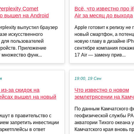
erplexity Comet
Всё, что известно про 
о вышел на Android
Air за месяц до выхода
rplexity выпустил браузер
Apple готовит к релизу не 
азе искусственного
новый смартфон, а потен
 для пользователей
новую главу в дизайне iPh
тройств. Приложение
сентябре компания покаже
 множество функ...
17 Air — замену прив...
я
19:00, 19 Сен
из-за скидок на
Что известно о новом
ейсах вышел на новый
землетрясении на Камч
По данным Камчатского 
шут в правительство с
геофизической службы РА
ием запретить инвестиции
акватории Тихого океана 
маркетплейсы в ответ
Камчатского края вновь п