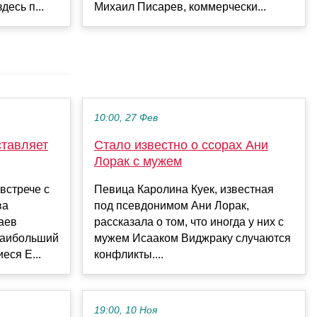
есь п...
Михаил Писарев, коммерчески...
10:00, 27 Фев
ставляет
Стало известно о ссорах Ани
Лорак с мужем
встрече с
Певица Каролина Куек, известная
ва
под псевдонимом Ани Лорак,
аев
рассказала о том, что иногда у них с
наибольший
мужем Исааком Виджраку случаются
еся Е...
конфликты....
19:00, 10 Ноя