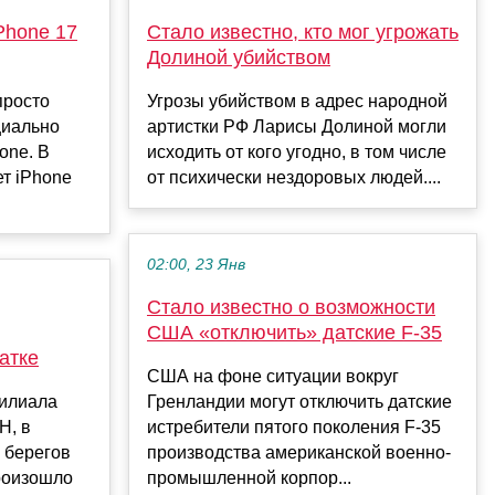
iPhone 17
Стало известно, кто мог угрожать
Долиной убийством
просто
Угрозы убийством в адрес народной
циально
артистки РФ Ларисы Долиной могли
one. В
исходить от кого угодно, в том числе
т iPhone
от психически нездоровых людей....
02:00, 23 Янв
Стало известно о возможности
США «отключить» датские F-35
атке
США на фоне ситуации вокруг
филиала
Гренландии могут отключить датские
Н, в
истребители пятого поколения F-35
у берегов
производства американской военно-
роизошло
промышленной корпор...