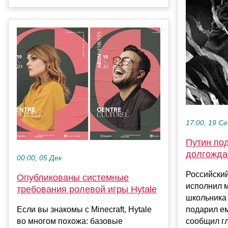
17:00, 19 С
Путин по
долгожда
00:00, 05 Дек
Российски
Опубликованы системные
исполнил м
требования ролевой игры Hytale
школьника
Если вы знакомы с Minecraft, Hytale
подарил ем
во многом похожа: базовые
сообщил гл