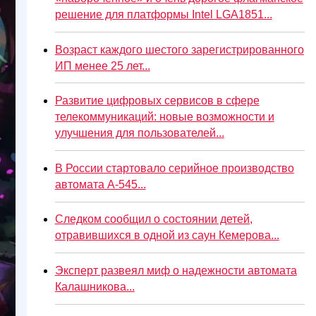
решение для платформы Intel LGA1851...
Возраст каждого шестого зарегистрированного
ИП менее 25 лет...
Развитие цифровых сервисов в сфере
телекоммуникаций: новые возможности и
улучшения для пользователей...
В России стартовало серийное производство
автомата А-545...
Следком сообщил о состоянии детей,
отравившихся в одной из саун Кемерова...
Эксперт развеял миф о надежности автомата
Калашникова...