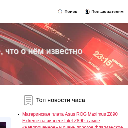
Поиск
Пользователям
, что о нём известно
Топ новости часа
Материнская плата Asus ROG Maximus Z890
Extreme на чипсете Intel Z890: самое
«навороченное» и очень дорогое флагманское