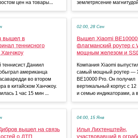
остом цен на товары...
землетрясение магнитудой.
ен
02:00, 28 Сен
 вышел в
Вышел Xiaomi BE10000
финал теннисного
флагманский роутер с W
в Ханчжоу
мощным железом и SS
й теннисист Даниил
Компания Xiaomi выпусти
обыграл американца
самый мощный роутер — 
саваредди во втором
BE10000 Pro. Он получил
ира в китайском Ханчжоу.
вертикальный корпус с 12
лась 1 час 15 мин ...
и семью индикаторами, а в
ен
04:00, 15 Янв
Дибров вышел на связь
Илья Лихтенштейн,
востей о ДТП
участвовавший в ограб