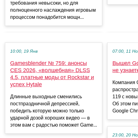
требования невысоки, но для
полноценного наслаждения игровым
процессом понадобится мощн...
10:00, 19 Янв
07:00, 11 Но
Gamesblender № 759: анонсы
Вышел Go
CES 2026, «волшебная» DLSS
не узнает
4.5, платные моды от Rockstar и
Компания 
успех Hytale
распростр
Длинные выходные сменились
119 с нов
постпраздничной депрессией,
Об этом пи
победить которую можно только
Google Chr
ударной дозой хороших видео — в
этом вам с радостью поможет Game...
23:00, 20 Но