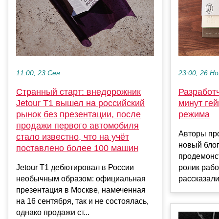
11:00, 23 Сен
23:00, 26 Но
Странный старт: внедорожник
Разработч
Jetour T1 вышел на российский
минут ге
рынок без презентации, после
режима
продажи первого автомобиля
Авторы про
стало известно, что на учёт
новый блог
поставлено более 100 машин
продемонс
Jetour T1 дебютировал в России
ролик рабо
необычным образом: официальная
рассказали
презентация в Москве, намеченная
на 16 сентября, так и не состоялась,
однако продажи ст...