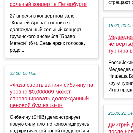
стращают р
сольный концерт в Петербурге
27 апреля в концертном зале
"Колизей Арена" состоится
15:00, 20 С
долгожданный сольный концерт
грузинского ансамбля "Браво
Медведев
Метехи" (6+). Семь ярких голосов,
четверть
родо...
турнира 
Российски
Медведев 
23:00, 06 Ноя
Нишеша Ба
круге турн
«Фаза свертывания» сиба-ину на
Игра продли
уровне $0,000009 может
спровоцировать долгожданный
ценовой бум на SHIB
21:00, 22 С
Сиба-ину (SHIB) демонстрирует
новую силу, плотно консолидируясь
Дмитрий 
над критической зоной поддержки и
после но