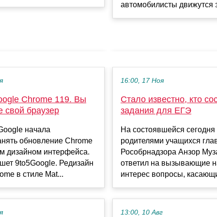
автомобилисты движутся зд
я
16:00, 17 Ноя
ogle Chrome 119. Вы
Стало известно, кто со
е свой браузер
задания для ЕГЭ
Google начала
На состоявшейся сегодня 
анять обновление Chrome
родителями учащихся гла
ым дизайном интерфейса.
Рособрнадзора Анзор Муз
шет 9to5Google. Редизайн
ответил на вызывающие 
ome в стиле Mat...
интерес вопросы, касающи
я
13:00, 10 Авг