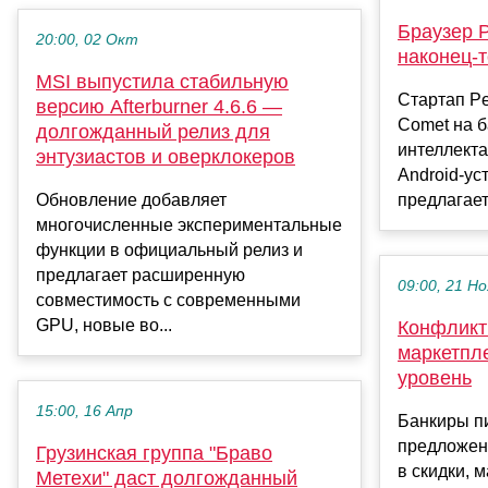
Браузер P
20:00, 02 Окт
наконец-т
MSI выпустила стабильную
Стартап Pe
версию Afterburner 4.6.6 —
Comet на б
долгожданный релиз для
интеллекта
энтузиастов и оверклокеров
Android-ус
Обновление добавляет
предлагает
многочисленные экспериментальные
функции в официальный релиз и
предлагает расширенную
09:00, 21 Но
совместимость с современными
GPU, новые во...
Конфликт 
маркетпл
уровень
15:00, 16 Апр
Банкиры пи
предложен
Грузинская группа "Браво
в скидки, 
Метехи" даст долгожданный