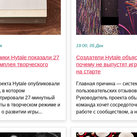
я
19:00, 05 Дек
ики Hytale показали 27
Создатели Hytale объя
ймплея творческого
почему не выпустят игр
на старте
екта Hytale опубликовали
Главная причина — систе
, в котором
пользовательских отзывов
трировали 27-минутный
Руководитель проекта объ
ты в творческом режиме и
команда хочет сосредоточ
 о развитии игры...
работе с сообществом, а не