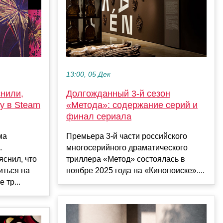
13:00, 05 Дек
снили,
Долгожданный 3-й сезон
у в Steam
«Метода»: содержание серий и
финал сериала
ма
Премьера 3-й части российского
.
многосерийного драматического
яснил, что
триллера «Метод» состоялась в
иться на
ноябре 2025 года на «Кинопоиске»....
 тр...