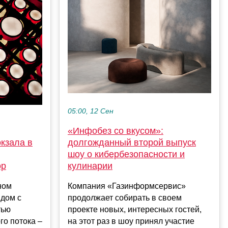
05:00, 12 Сен
«Инфобез со вкусом»:
кзала в
долгожданный второй выпуск
шоу о кибербезопасности и
ор
кулинарии
ном
Компания «Газинформсервис»
ядом с
продолжает собирать в своем
тью
проекте новых, интересных гостей,
го потока –
на этот раз в шоу принял участие