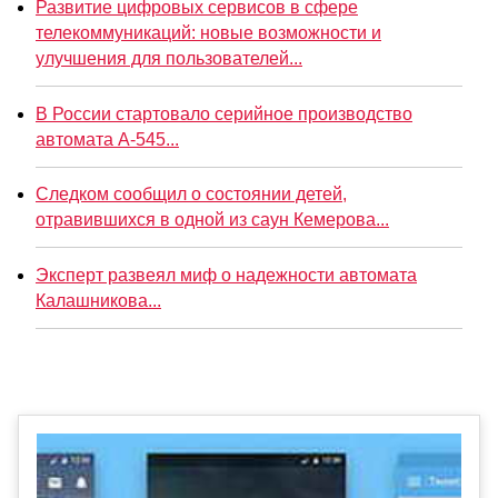
Развитие цифровых сервисов в сфере
телекоммуникаций: новые возможности и
улучшения для пользователей...
В России стартовало серийное производство
автомата А-545...
Следком сообщил о состоянии детей,
отравившихся в одной из саун Кемерова...
Эксперт развеял миф о надежности автомата
Калашникова...