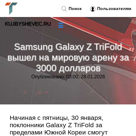
Поиск
Пользователям
KUJBYSHEVEC.RU
☰
Новости
»
Samsung Galaxy Z TriFold
Тренды новостей
»
вышел на мировую арену за
3000 долларов
Рубрики
»
Опубликовано: 03:00, 28.01.2026
Правила
»
Контакт
»
Начиная с пятницы, 30 января,
поклонники Galaxy Z TriFold за
пределами Южной Кореи смогут