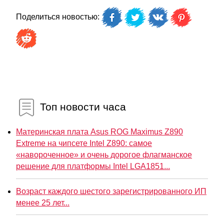
Поделиться новостью:
Топ новости часа
Материнская плата Asus ROG Maximus Z890
Extreme на чипсете Intel Z890: самое
«навороченное» и очень дорогое флагманское
решение для платформы Intel LGA1851...
Возраст каждого шестого зарегистрированного ИП
менее 25 лет...