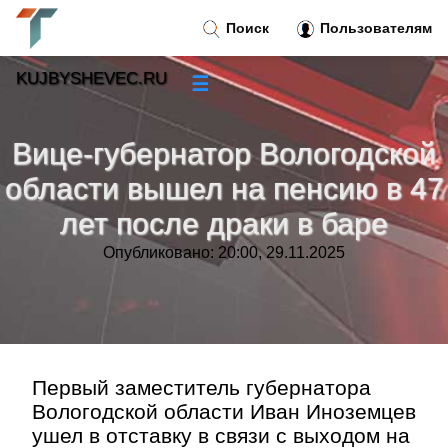
Поиск
Пользователям
KUJBYSHEVEC.RU
☰
Новости
»
Вице-губернатор Вологодской
Тренды новостей
»
области вышел на пенсию в 47
лет после драки в баре
Рубрики
»
Опубликовано: 20:00, 29.11.2025
Правила
»
Контакт
»
Первый заместитель губернатора
Вологодской области Иван Иноземцев
ушел в отставку в связи с выходом на