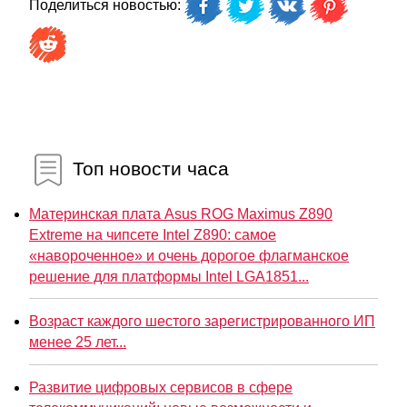
Поделиться новостью:
Топ новости часа
Материнская плата Asus ROG Maximus Z890
Extreme на чипсете Intel Z890: самое
«навороченное» и очень дорогое флагманское
решение для платформы Intel LGA1851...
Возраст каждого шестого зарегистрированного ИП
менее 25 лет...
Развитие цифровых сервисов в сфере