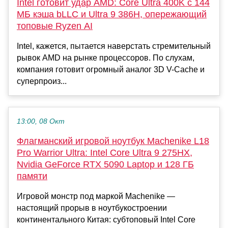
Intel готовит удар AMD: Core Ultra 400K с 144
МБ кэша bLLC и Ultra 9 386H, опережающий
топовые Ryzen AI
Intel, кажется, пытается наверстать стремительный
рывок AMD на рынке процессоров. По слухам,
компания готовит огромный аналог 3D V-Cache и
суперпроиз...
13:00, 08 Окт
Флагманский игровой ноутбук Machenike L18
Pro Warrior Ultra: Intel Core Ultra 9 275HX,
Nvidia GeForce RTX 5090 Laptop и 128 ГБ
памяти
Игровой монстр под маркой Machenike —
настоящий прорыв в ноутбукостроении
континентального Китая: субтоповый Intel Core