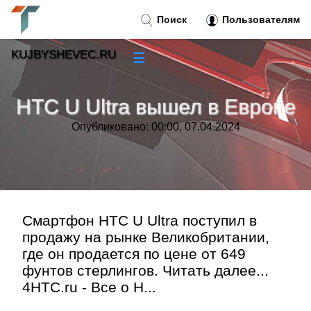
Поиск
Пользователям
KUJBYSHEVEC.RU
☰
Новости
»
HTC U Ultra вышел в Европе
Тренды новостей
»
Опубликовано: 00:00, 07.04.2024
Рубрики
»
Правила
»
Смартфон HTC U Ultra поступил в
продажу на рынке Великобритании,
Контакт
»
где он продается по цене от 649
фунтов стерлингов. Читать далее...
4HTC.ru - Все о H...