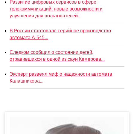
Развитие цифровых сервисов в сфере
телекоммуникаций: новые возможности и
улучшения для пользователей...
В России стартовало серийное производство
автомата А-545...
Следком сообщил о состоянии детей,
отравившихся в одной из саун Кемерова...
Эксперт развеял миф о надежности автомата
Калашникова...