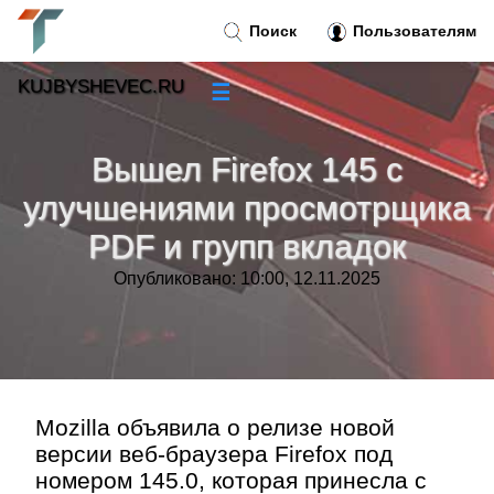
Поиск
Пользователям
KUJBYSHEVEC.RU
☰
Новости
»
Вышел Firefox 145 с
Тренды новостей
»
улучшениями просмотрщика
PDF и групп вкладок
Рубрики
»
Опубликовано: 10:00, 12.11.2025
Правила
»
Контакт
»
Mozilla объявила о релизе новой
версии веб-браузера Firefox под
номером 145.0, которая принесла с