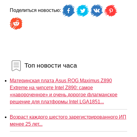
Поделиться новостью:
Топ новости часа
Материнская плата Asus ROG Maximus Z890
Extreme на чипсете Intel Z890: самое
«навороченное» и очень дорогое флагманское
решение для платформы Intel LGA1851...
Возраст каждого шестого зарегистрированного ИП
менее 25 лет...