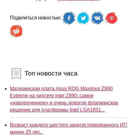
Поделиться новостью:
Топ новости часа
Материнская плата Asus ROG Maximus Z890
Extreme на чипсете Intel Z890: самое
«навороченное» и очень дорогое флагманское
решение для платформы Intel LGA1851...
Возраст каждого шестого зарегистрированного ИП
менее 25 лет...