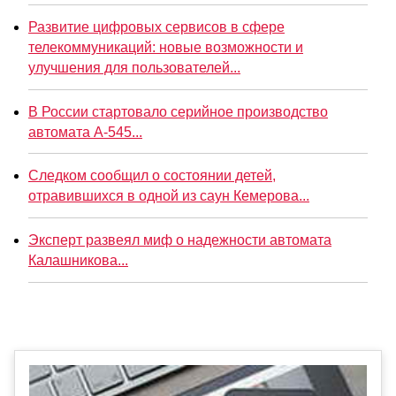
Развитие цифровых сервисов в сфере
телекоммуникаций: новые возможности и
улучшения для пользователей...
В России стартовало серийное производство
автомата А-545...
Следком сообщил о состоянии детей,
отравившихся в одной из саун Кемерова...
Эксперт развеял миф о надежности автомата
Калашникова...