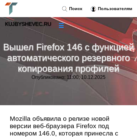
Поиск
Пользователям
KUJBYSHEVEC.RU
☰
Новости
»
Вышел Firefox 146 с функцией
Тренды новостей
»
автоматического резервного
копирования профилей
Рубрики
»
Опубликовано: 11:00, 10.12.2025
Правила
»
Контакт
»
Mozilla объявила о релизе новой
версии веб-браузера Firefox под
номером 146.0, которая принесла с