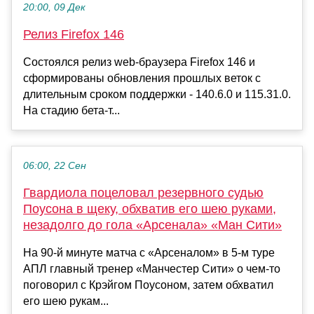
20:00, 09 Дек
Релиз Firefox 146
Состоялся релиз web-браузера Firefox 146 и
сформированы обновления прошлых веток с
длительным сроком поддержки - 140.6.0 и 115.31.0.
На стадию бета-т...
06:00, 22 Сен
Гвардиола поцеловал резервного судью
Поусона в щеку, обхватив его шею руками,
незадолго до гола «Арсенала» «Ман Сити»
На 90-й минуте матча с «Арсеналом» в 5-м туре
АПЛ главный тренер «Манчестер Сити» о чем-то
поговорил с Крэйгом Поусоном, затем обхватил
его шею рукам...