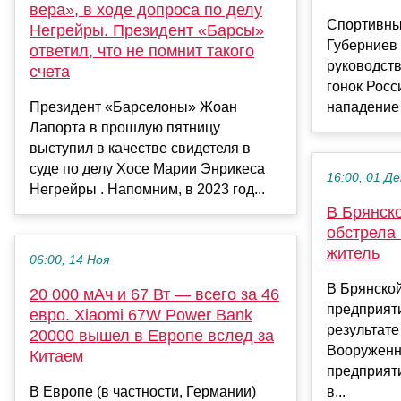
вера», в ходе допроса по делу
Спортивны
Негрейры. Президент «Барсы»
Губерниев
ответил, что не помнит такого
руководст
счета
гонок Росс
Президент «Барселоны» Жоан
нападение 
Лапорта в прошлую пятницу
выступил в качестве свидетеля в
суде по делу Хосе Марии Энрикеса
16:00, 01 Де
Негрейры . Напомним, в 2023 год...
В Брянско
обстрела
житель
06:00, 14 Ноя
В Брянской
20 000 мАч и 67 Вт — всего за 46
предприят
евро. Xiaomi 67W Power Bank
результате
20000 вышел в Европе вслед за
Вооруженн
Китаем
предприяти
В Европе (в частности, Германии)
в...