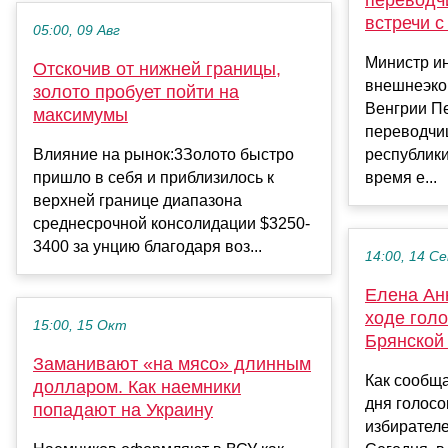
встречи 
05:00, 09 Авг
Министр и
Отскочив от нижней границы,
внешнеэко
золото пробует пойти на
Венгрии П
максимумы
переводчи
Влияние на рынок:3Золото быстро
республик
пришло в себя и приблизилось к
время е...
верхней границе диапазона
среднесрочной консолидации $3250-
3400 за унцию благодаря воз...
14:00, 14 С
Елена Ан
ходе гол
15:00, 15 Окт
Брянской
Заманивают «на мясо» длинным
Как сообща
долларом. Как наемники
дня голосо
попадают на Украину
избирател