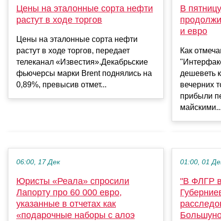
Цены на эталонные сорта нефти
В пятницу
растут в ходе торгов
продолжи
и евро
Цены на эталонные сорта нефти
растут в ходе торгов, передает
Как отмеча
телеканал «Известия».Декабрьские
"Интерфакс
фьючерсы марки Brent поднялись на
дешеветь к
0,89%, превысив отмет...
вечерних т
прибыли п
майскими..
06:00, 17 Дек
01:00, 01 Де
Юристы «Реала» спросили
"В ФЛГР в
Лапорту про 60 000 евро,
Губерние
указанные в отчетах как
расследо
«подарочные наборы с алоэ
Большун