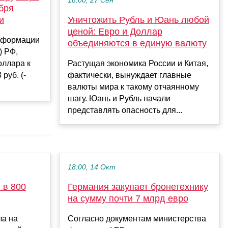
18:00, 27 Сен
бря
и
Уничтожить Рубль и Юань любой
ценой: Евро и Доллар
нформации
объединяются в единую валюту
) РФ,
оллара к
Растущая экономика России и Китая,
руб. (-
фактически, вынуждает главные
валюты мира к такому отчаянному
шагу. Юань и Рубль начали
представлять опасность для...
18:00, 14 Окт
 в 800
Германия закупает бронетехнику
на сумму почти 7 млрд евро
ла на
Согласно документам министерства