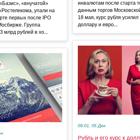
инвалютам после старта т
«Базис», «внучатой»
данным торгов Московско
«Ростелекома, упали на
18 мая, курс рубля усилил 
рте первых после IPO
доллару и евро...
Мосбирже. Группа
3 млрд рублей в хо...
09:01, 05 Дек
юн
Рубль и его курс к долл