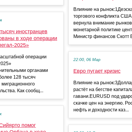
Влияние на рынок:1Деэск
торгового конфликта США
я
вернула внимание рынков
монетарной политике цент
 тысяч иностранцев
Министр финансов Скотт Б
ованы в ходе операции
егал-2025»
масштабной операции
22:00, 06 Мар
2025»
нительными органами
Евро пугает кризис
более 128 тысяч
Влияние на рынок:3Долл
 миграционного
растёт на бегстве капитал
льства. Как сообщ...
гавани.EURUSD под удар
скачке цен на энергию. Ро
нефть и доходности каз...
к
 Сийярто помог
ице Орбана в ходе