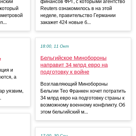
нский
финансов ФРГ, с которыми агентство
 который
Reuters ознакомилось в на этой
нометровой
неделе, правительство Германии
...
закажет 424 новые б...
18:00, 11 Окт
ь
Бельгийское Минобороны
направит 34 млрд евро на
ция и
подготовку к войне
ются, а
Возглавляющий Минобороны
ар уязвим,
Бельгии Тео Франкен хочет потратить
.
34 млрд евро на подготовку страны к
возможному военному конфликту. Об
этом бельгийский м...
17:00, 30 Сен