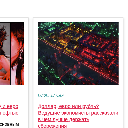
08:00, 17 Сен
у и евро
Доллар, евро или рубль?
 нефтью
Ведущие экономисты рассказали
в чем лучше держать
 основным
сбережения