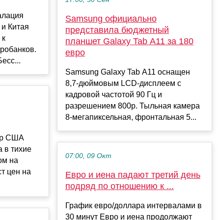
алация
Samsung официально
 и Китая
представила бюджетный
 к
планшет Galaxy Tab A11 за 180
робанков.
евро
есс...
Samsung Galaxy Tab A11 оснащен
8,7-дюймовым LCD-дисплеем с
кадровой частотой 90 Гц и
разрешением 800p. Тыльная камера
8-мегапиксельная, фронтальная 5...
ар США
а в тихие
07:00, 09 Окт
ом на
ст цен на
Евро и иена падают третий день
подряд по отношению к ...
График евро/доллара интервалами в
30 минут Евро и иена продолжают