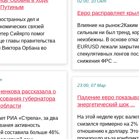
02:00, 10 Окт
с Путиным
Евро расправляет кры
ностранных дел и
Влияние на рынок:2Каким
номических связей
сильным ни был тренд, ко
етер Сийярто помог
неизбежны. В основе отка
це главы правительства
EURUSD лежали закрыти
и Виктора Орбана во
спекулятивных лонгов по
снижения ФРС ...
ен
23:00, 07 Мар
ненкова рассказала о
Падение евро показыва
осования губернатора
энергетический шок ...
 области
На этой неделе курс валю
ет РИА «Стрела», за два
снизился примерно на 2%
вания активность
отношению к доллару. Это
ей составила больше 46%.
произошло из-за конфликт