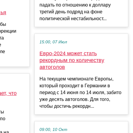
падать по отношению к доллару
третий день подряд на фоне
лья
политической нестабильност...
 бы
ррекции
та
15:00, 07 Июл
е
сле
Евро-2024 может стать
рекордным по количеству
автоголов
На текущем чемпионате Европы,
который проходит в Германии в
период с 14 июня по 14 июля, забито
ет, что
уже десять автоголов. Для того,
чтобы достичь рекордн...
ты
 по
09:00, 10 Окт
а на