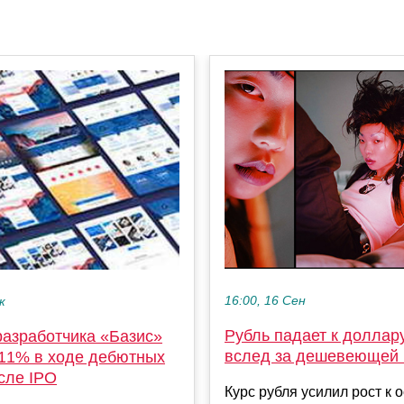
16:00, 16 Сен
к
Рубль падает к доллар
разработчика «Базис»
вслед за дешевеющей
 11% в ходе дебютных
сле IPO
Курс рубля усилил рост к