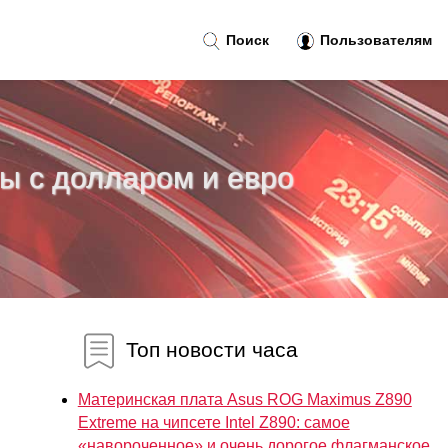
Поиск
Пользователям
ы с долларом и евро
Топ новости часа
Материнская плата Asus ROG Maximus Z890
Extreme на чипсете Intel Z890: самое
«навороченное» и очень дорогое флагманское