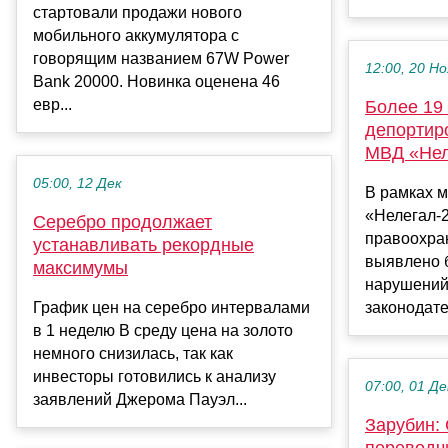
стартовали продажи нового
мобильного аккумулятора с
говорящим названием 67W Power
12:00, 20 Но
Bank 20000. Новинка оценена 46
евр...
Более 19
депортир
МВД «Нел
05:00, 12 Дек
В рамках 
«Нелегал-
Серебро продолжает
правоохра
устанавливать рекордные
выявлено 
максимумы
нарушений
График цен на серебро интервалами
законодате
в 1 неделю В среду цена на золото
немного снизилась, так как
инвесторы готовились к анализу
07:00, 01 Де
заявлений Джерома Пауэл...
Зарубин:
переводч