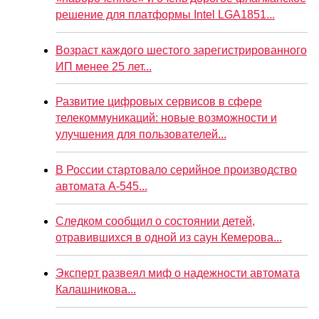
решение для платформы Intel LGA1851...
Возраст каждого шестого зарегистрированного
ИП менее 25 лет...
Развитие цифровых сервисов в сфере
телекоммуникаций: новые возможности и
улучшения для пользователей...
В России стартовало серийное производство
автомата А-545...
Следком сообщил о состоянии детей,
отравившихся в одной из саун Кемерова...
Эксперт развеял миф о надежности автомата
Калашникова...