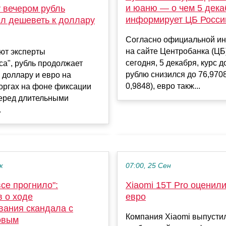
и юаню — о чем 5 дека
 вечером рубль
информирует ЦБ Росси
л дешеветь к доллару
Согласно официальной и
на сайте Центробанка (ЦБ
ют эксперты
сегодня, 5 декабря, курс д
а", рубль продолжает
рублю снизился до 76,9708 
 доллару и евро на
0,9848), евро такж...
оргах на фоне фиксации
еред длительными
.
к
07:00, 25 Сен
се прогнило":
Xiaomi 15T Pro оценили
в о ходе
евро
вания скандала с
Компания Xiaomi выпусти
овым