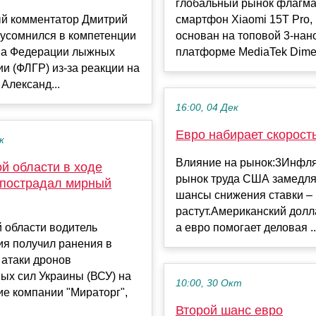
глобальный рынок флагма
й комментатор Дмитрий
смартфон Xiaomi 15T Pro,
 усомнился в компетенции
основан на топовой 3-на
ва Федерации лыжных
платформе MediaTek Dimen
ии (ФЛГР) из-за реакции на
Александ...
16:00, 04 Дек
Евро набирает скорост
к
Влияние на рынок:3Инфля
й области в ходе
рынок труда США замедля
 пострадал мирный
шансы снижения ставки –
растут.Американский долл
 области водитель
а евро помогает деловая ..
ия получил ранения в
 атаки дронов
ых сил Украины (ВСУ) на
10:00, 30 Окт
е компании "Мираторг",
Второй шанс евро