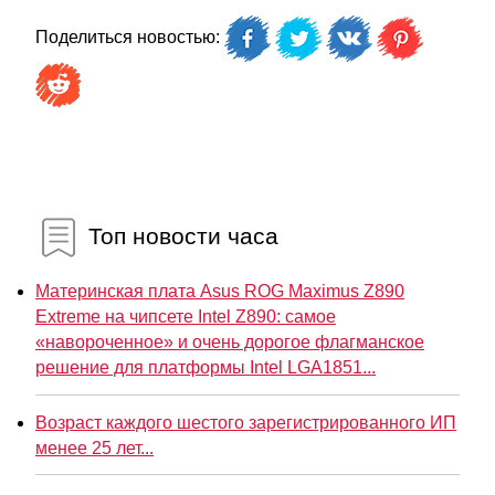
Поделиться новостью:
Топ новости часа
Материнская плата Asus ROG Maximus Z890
Extreme на чипсете Intel Z890: самое
«навороченное» и очень дорогое флагманское
решение для платформы Intel LGA1851...
Возраст каждого шестого зарегистрированного ИП
менее 25 лет...