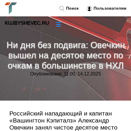
Поиск
Пользователям
KUJBYSHEVEC.RU
☰
Новости
»
Ни дня без подвига: Овечкин
Тренды новостей
»
вышел на десятое место по
очкам в большинстве в НХЛ
Рубрики
»
Опубликовано: 11:00, 14.12.2025
Правила
»
Контакт
»
Российский нападающий и капитан
«Вашингтон Кэпиталз» Александр
Овечкин занял чистое десятое место