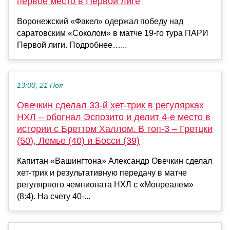
первое место в Первой лиге
Воронежский «Факел» одержал победу над
саратовским «Соколом» в матче 19‑го тура ПАРИ
Первой лиги. Подробнее…...
13:00, 21 Ноя
Овечкин сделал 33-й хет-трик в регулярках
НХЛ – обогнал Эспозито и делит 4-е место в
истории с Бреттом Халлом. В топ-3 – Гретцки
(50), Лемье (40) и Босси (39)
Капитан «Вашингтона» Александр Овечкин сделал
хет-трик и результативную передачу в матче
регулярного чемпионата НХЛ с «Монреалем»
(8:4). На счету 40-...