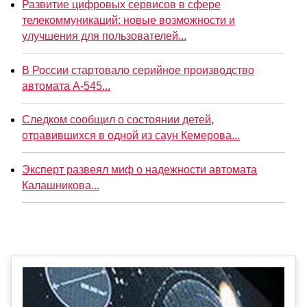
Развитие цифровых сервисов в сфере
телекоммуникаций: новые возможности и
улучшения для пользователей...
В России стартовало серийное производство
автомата А-545...
Следком сообщил о состоянии детей,
отравившихся в одной из саун Кемерова...
Эксперт развеял миф о надежности автомата
Калашникова...