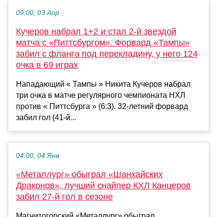
09:00, 03 Апр
Кучеров набрал 1+2 и стал 2-й звездой
матча с «Питтсбургом». Форвард «Тампы»
забил с фланга под перекладину, у него 124
очка в 69 играх
Нападающий « Тампы » Никита Кучеров набрал
три очка в матче регулярного чемпионата НХЛ
против « Питтсбурга » (6:3). 32-летний форвард
забил гол (41-й...
04:00, 04 Янв
«Металлург» обыграл «Шанхайских
Драконов», лучший снайпер КХЛ Канцеров
забил 27‑й гол в сезоне
Магнитогорский «Металлург» обыграл