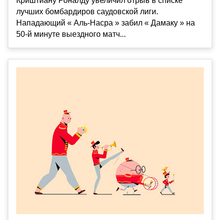
Криштиану Роналду увеличил отрыв в списке
лучших бомбардиров саудовской лиги.
Нападающий « Аль-Насра » забил « Дамаку » на
50-й минуте выездного матч...