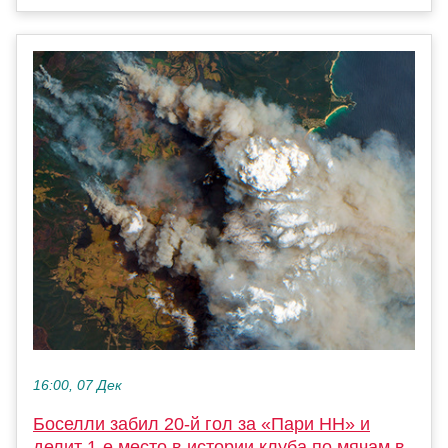
16:00, 07 Дек
Боселли забил 20-й гол за «Пари НН» и
делит 1-е место в истории клуба по мячам в