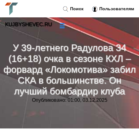
Поиск
Пользователям
KUJBYSHEVEC.RU
☰
Новости
»
У 39-летнего Радулова 34
Тренды новостей
»
(16+18) очка в сезоне КХЛ –
форвард «Локомотива» забил
Рубрики
»
СКА в большинстве. Он
Правила
лучший бомбардир клуба
»
Опубликовано: 01:00, 03.12.2025
Контакт
»