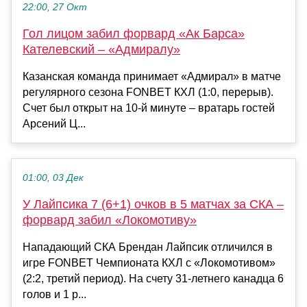
22:00, 27 Окт
Гол лицом забил форвард «Ак Барса»
Кателевский – «Адмиралу»
Казанская команда принимает «Адмирал» в матче
регулярного сезона FONBET КХЛ (1:0, перерыв).
Счет был открыт на 10-й минуте – вратарь гостей
Арсений Ц...
01:00, 03 Дек
У Лайпсика 7 (6+1) очков в 5 матчах за СКА –
форвард забил «Локомотиву»
Нападающий СКА Брендан Лайпсик отличился в
игре FONBET Чемпионата КХЛ с «Локомотивом»
(2:2, третий период). На счету 31-летнего канадца 6
голов и 1 р...