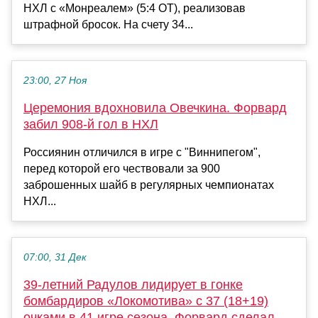
НХЛ с «Монреалем» (5:4 ОТ), реализовав
штрафной бросок. На счету 34...
23:00, 27 Ноя
Церемония вдохновила Овечкина. Форвард
забил 908-й гол в НХЛ
Россиянин отличился в игре с "Виннипегом",
перед которой его чествовали за 900
заброшенных шайб в регулярных чемпионатах
НХЛ...
07:00, 31 Дек
39-летний Радулов лидирует в гонке
бомбардиров «Локомотива» с 37 (18+19)
очками в 41 игре сезона. Форвард сделал