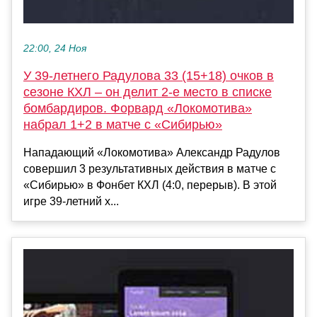
22:00, 24 Ноя
У 39-летнего Радулова 33 (15+18) очков в
сезоне КХЛ – он делит 2-е место в списке
бомбардиров. Форвард «Локомотива»
набрал 1+2 в матче с «Сибирью»
Нападающий «Локомотива» Александр Радулов
совершил 3 результативных действия в матче с
«Сибирью» в Фонбет КХЛ (4:0, перерыв). В этой
игре 39-летний х...