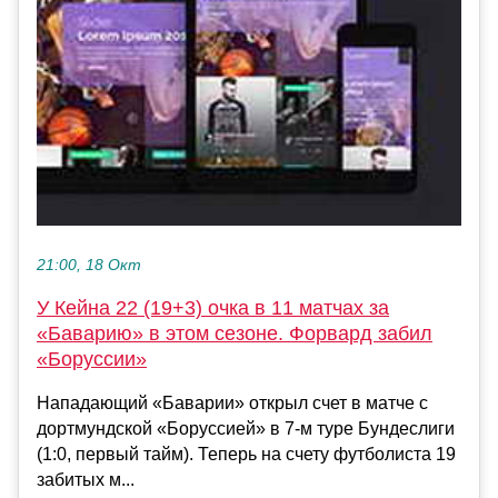
21:00, 18 Окт
У Кейна 22 (19+3) очка в 11 матчах за
«Баварию» в этом сезоне. Форвард забил
«Боруссии»
Нападающий «Баварии» открыл счет в матче с
дортмундской «Боруссией» в 7-м туре Бундеслиги
(1:0, первый тайм). Теперь на счету футболиста 19
забитых м...