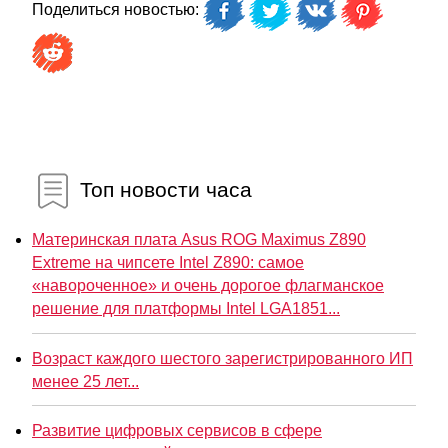
Поделиться новостью:
Топ новости часа
Материнская плата Asus ROG Maximus Z890
Extreme на чипсете Intel Z890: самое
«навороченное» и очень дорогое флагманское
решение для платформы Intel LGA1851...
Возраст каждого шестого зарегистрированного ИП
менее 25 лет...
Развитие цифровых сервисов в сфере