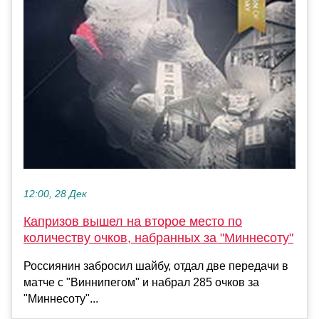
12:00, 28 Дек
Капризов вышел на второе место по
количеству очков, набранных за "Миннесоту"
Россиянин забросил шайбу, отдал две передачи в
матче с "Виннипегом" и набрал 285 очков за
"Миннесоту"...