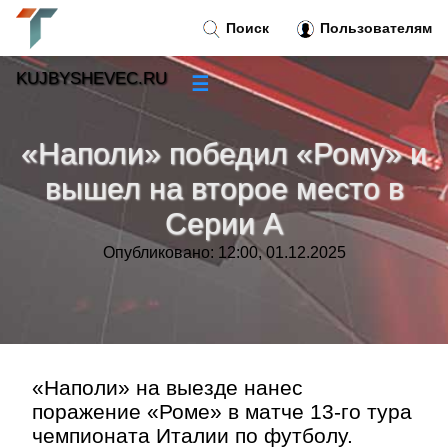
Поиск
Пользователям
KUJBYSHEVEC.RU
☰
Новости
»
«Наполи» победил «Рому» и
Тренды новостей
»
вышел на второе место в
Серии А
Рубрики
»
Опубликовано: 12:00, 01.12.2025
Правила
»
Контакт
»
«Наполи» на выезде нанес
поражение «Роме» в матче 13‑го тура
чемпионата Италии по футболу.