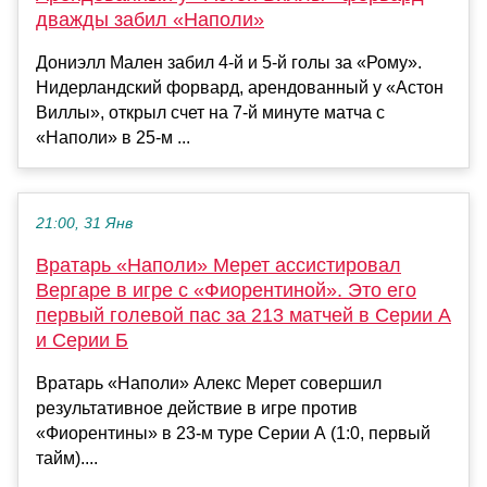
дважды забил «Наполи»
Дониэлл Мален забил 4-й и 5-й голы за «Рому».
Нидерландский форвард, арендованный у «Астон
Виллы», открыл счет на 7-й минуте матча с
«Наполи» в 25-м ...
21:00, 31 Янв
Вратарь «Наполи» Мерет ассистировал
Вергаре в игре с «Фиорентиной». Это его
первый голевой пас за 213 матчей в Серии А
и Серии Б
Вратарь «Наполи» Алекс Мерет совершил
результативное действие в игре против
«Фиорентины» в 23-м туре Серии А (1:0, первый
тайм)....