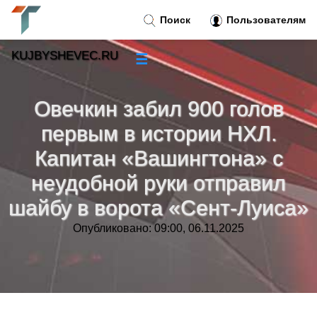
Поиск
Пользователям
KUJBYSHEVEC.RU
☰
Новости
»
Овечкин забил 900 голов
Тренды новостей
»
первым в истории НХЛ.
Капитан «Вашингтона» с
Рубрики
»
неудобной руки отправил
шайбу в ворота «Сент-Луиса»
Правила
»
Опубликовано: 09:00, 06.11.2025
Контакт
»