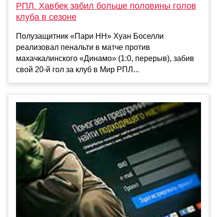
РПЛ. Хавбек забил больше половины голов
клуба в сезоне
Полузащитник «Пари НН» Хуан Боселли
реализовал пенальти в матче против
махачкалинского «Динамо» (1:0, перерыв), забив
свой 20-й гол за клуб в Мир РПЛ...