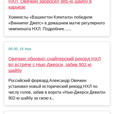
НХЛ, Овечкин забросил 985‑ю шайбу в
карьере
Хоккеисты «Вашингтон Кэпиталз» победили
«Виннипег Джетс» в домашнем матче регулярного
чемпионата НХЛ. Подробнее…...
06:00, 16 Ноя
Овечкин обновил снайперский рекорд НХЛ
во встрече с Нью-Джерси, забив 902-ю
шайбу
Российский форвард Александр Овечкин
установил новый исторический рекорд НХЛ по
числу голов, забив в ворота «Нью-Джерси Девилз»
902-ю шайбу за свою к...