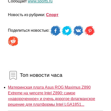
Сообщает
www.sports.ru
Новость из рубрики:
Спорт
Поделиться новостью:
Топ новости часа
Материнская плата Asus ROG Maximus Z890
Extreme на чипсете Intel Z890: самое
«навороченное» и очень дорогое флагманское
решение для платформы Intel LGA1851...