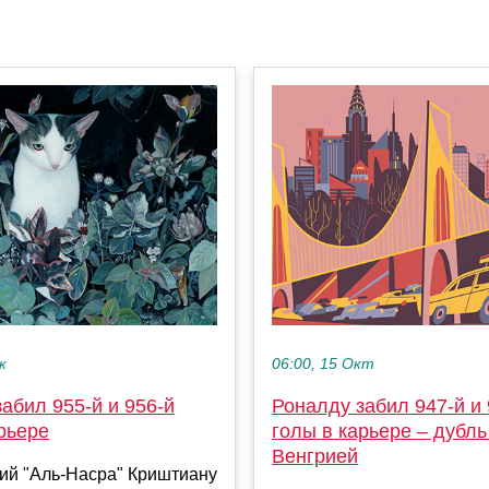
к
06:00, 15 Окт
абил 955-й и 956-й
Роналду забил 947-й и 
рьере
голы в карьере – дубль 
Венгрией
й "Аль-Насра" Криштиану