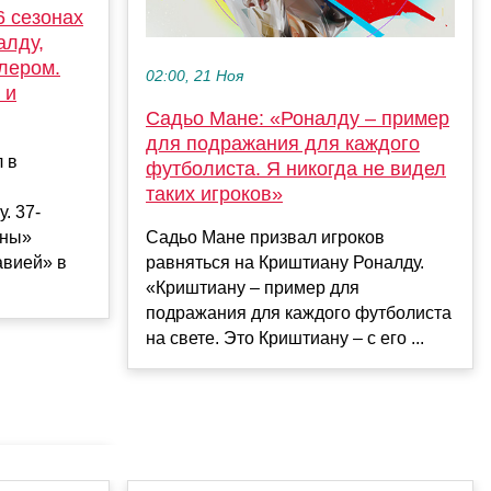
6 сезонах
алду,
лером.
02:00, 21 Ноя
 и
Садьо Мане: «Роналду – пример
для подражания для каждого
 в
футболиста. Я никогда не видел
и
таких игроков»
. 37-
оны»
Садьо Мане призвал игроков
авией» в
равняться на Криштиану Роналду.
«Криштиану – пример для
подражания для каждого футболиста
на свете. Это Криштиану – с его ...