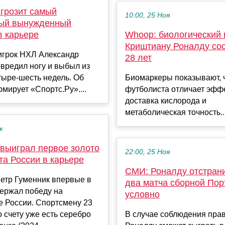
 грозит самый
10:00, 25 Ноя
ый вынужденный
в карьере
Whoop: биологический 
Криштиану Роналду со
игрок НХЛ Александр
28 лет
вредил ногу и выбыл из
тыре-шесть недель. Об
Биомаркеры показывают, 
мирует «Спортс.Ру»....
футболиста отличает эфф
доставка кислорода и
метаболическая точность..
к
 выиграл первое золото
22:00, 25 Ноя
та России в карьере
СМИ: Роналду отстран
етр Гуменник впервые в
два матча сборной Пор
держал победу на
условно
е России. Спортсмену 23
о счету уже есть серебро
В случае соблюдения пра