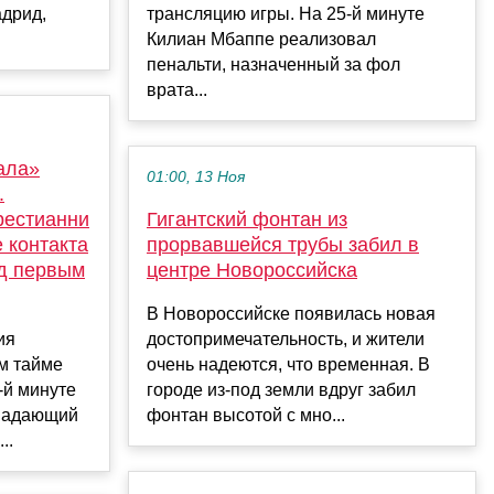
адрид,
трансляцию игры. На 25-й минуте
Килиан Мбаппе реализовал
пенальти, назначенный за фол
врата...
ала»
01:00, 13 Ноя
.
рестианни
Гигантский фонтан из
 контакта
прорвавшейся трубы забил в
уд первым
центре Новороссийска
В Новороссийске появилась новая
ия
достопримечательность, и жители
-м тайме
очень надеются, что временная. В
-й минуте
городе из-под земли вдруг забил
ападающий
фонтан высотой с мно...
..