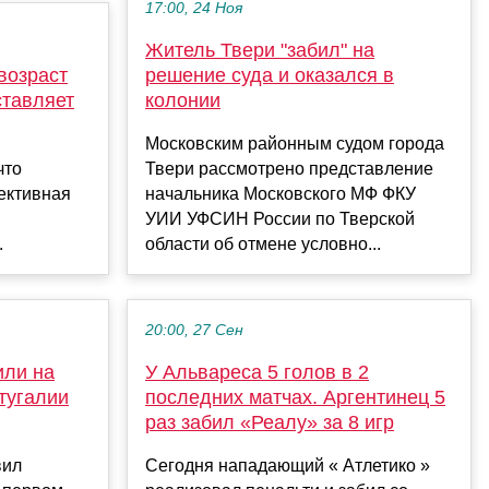
17:00, 24 Ноя
Житель Твери "забил" на
возраст
решение суда и оказался в
ставляет
колонии
Московским районным судом города
что
Твери рассмотрено представление
ективная
начальника Московского МФ ФКУ
УИИ УФСИН России по Тверской
.
области об отмене условно...
20:00, 27 Сен
или на
У Альвареса 5 голов в 2
тугалии
последних матчах. Аргентинец 5
раз забил «Реалу» за 8 игр
вил
Сегодня нападающий « Атлетико »