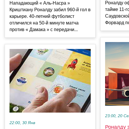
Роналду о
Нападающий « Аль-Насра »
тайме 11-г
Криштиану Роналду забил 960-й гол в
Саудовской
карьере. 40-летний футболист
Форвард по
отличился на 50-й минуте матча
против « Дамака » с передачи...
23:00, 20 С
22:00, 30 Янв
Роналду з