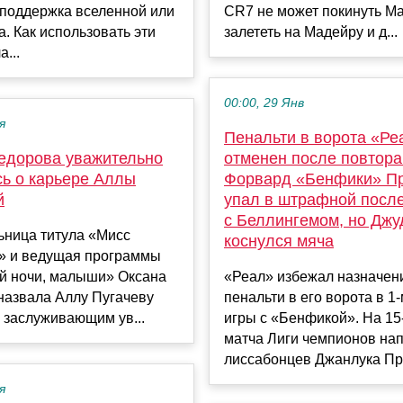
 поддержка вселенной или
CR7 не может покинуть М
а. Как использовать эти
залететь на Мадейру и д...
а...
00:00, 29 Янв
я
Пенальти в ворота «Ре
едорова уважительно
отменен после повтора
сь о карьере Аллы
Форвард «Бенфики» П
й
упал в штрафной после
с Беллингемом, но Дж
ьница титула «Мисс
коснулся мяча
» и ведущая программы
й ночи, малыши» Оксана
«Реал» избежал назначен
назвала Аллу Пугачеву
пенальти в его ворота в 1
 заслуживающим ув...
игры с «Бенфикой». На 15
матча Лиги чемпионов н
лиссабонцев Джанлука Пр.
я