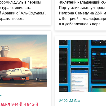
формил дубль в первом
40-летний нападающий сб
о тура чемпионата
Португалии замкнул прост
 Аравии с "Аль-Охдудом".
Нелсона Семеду на 22-й м
разил ворота...
с Венгрией в квалификаци
а в добавленное к перв...
ен
04:00, 22 Янв
абил 944-й и 945-й