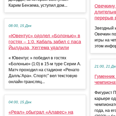
Карим Бензема, уступил дом...
Овечкину
длительн
перерыв 
08:00, 15 Дек
Звездный 
Овечкин по
«Ювентус» одолел «Болонью» в
игры на че
гостях – 1:0. Кабаль забил с паса
этом инфор
Йылдыза, Хеггема удалили
« Ювентус » победил в гостях
«Болонью» (1:0) в 15-м туре Серии А.
21:00, 21 Де
Матч проходил на стадионе «Ренато
Далль’Ара». Спортс” вел текстовую
Гуменник
онлайн-трансляц...
чемпиона
Фигурист П
карьере о
04:00, 15 Дек
чемпионат
года, на ег
«Реал» обыграл «Алавес» на