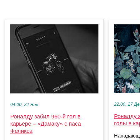
22:00, 27 Де
04:00, 22 Янв
Роналду з
Роналду забил 960-й гол в
голы в ка
карьере – «Дамаку» с паса
Феликса
Нападающи