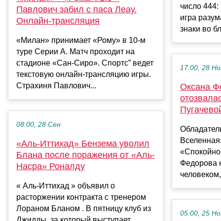
число 444:
Павлович забил с паса Леау.
игра разум
Онлайн-трансляция
знаки во бл
«Милан» принимает «Рому» в 10-м
туре Серии А. Матч проходит на
стадионе «Сан-Сиро». Спортс” ведет
17:00, 28 Но
текстовую онлайн-трансляцию игры.
Страхиня Павлович...
Оксана Ф
отозвала
Пугачево
08:00, 28 Сен
Обладател
Вселенная
«Аль-Иттихад» Бензема уволил
«Спокойно
Блана после поражения от «Аль-
Федорова 
Насра» Роналду
человеком,
« Аль-Иттихад » объявил о
расторжении контракта с тренером
Лораном Бланом . В пятницу клуб из
05:00, 25 Но
Джидды, за который выступает