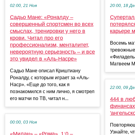
02:00, 21 Ноя
20:00, 18 Де
Садьо Мане: «Роналду –
Супертал
совершенный спортсмен во всех
потерялс
смыслах, тренировки у него в
карьере 
крови. Читал про его
Восемь мат
профессионализм, менталитет,
тревожные
невероятную серьезность – и все
«Филадель
это увидел в «Аль-Насре»
Матвеем М
Садьо Мане описал Криштиану
Роналду, с которым играет за «Аль-
Наср». «Еще до того, как я
22:00, 09 Де
познакомился с ним лично, я смотрел
его матчи по ТВ, читал н...
444 в люб
финансах:
'ангельск
00:00, 03 Ноя
Повторяющ
Узнайте, ч
«Милан» – «Рома». 1:0 –