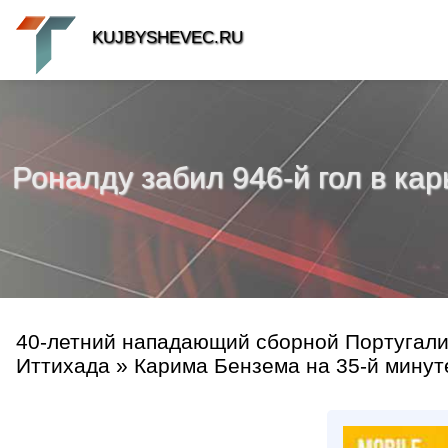
KUJBYSHEVEC.RU
Роналду забил 946-й гол в ка
40-летний нападающий сборной Португалии
Иттихада » Карима Бензема на 35-й минуте