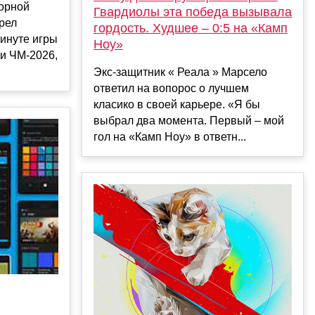
орной
Гвардиолы эта победа вызывала
рел
гордость. Худшее – 0:5 на «Камп
инуте игры
Ноу»
и ЧМ-2026,
Экс-защитник « Реала » Марсело
ответил на вопорос о лучшем
класико в своей карьере. «Я бы
выбрал два момента. Первый – мой
гол на «Камп Ноу» в ответн...