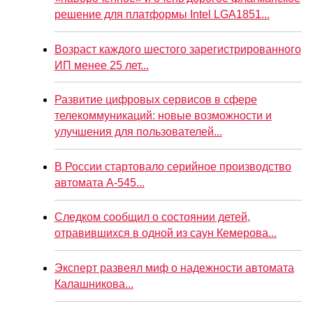
решение для платформы Intel LGA1851...
Возраст каждого шестого зарегистрированного
ИП менее 25 лет...
Развитие цифровых сервисов в сфере
телекоммуникаций: новые возможности и
улучшения для пользователей...
В России стартовало серийное производство
автомата А-545...
Следком сообщил о состоянии детей,
отравившихся в одной из саун Кемерова...
Эксперт развеял миф о надежности автомата
Калашникова...