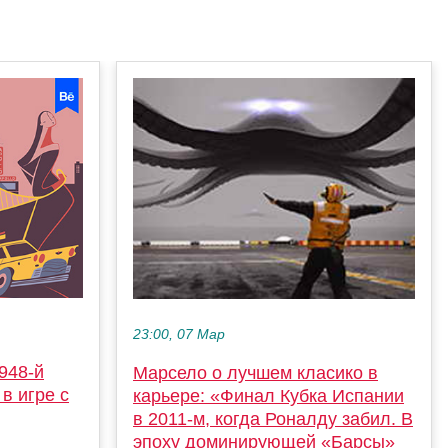
23:00, 07 Мар
948-й
Марсело о лучшем класико в
в игре с
карьере: «Финал Кубка Испании
в 2011-м, когда Роналду забил. В
эпоху доминирующей «Барсы»