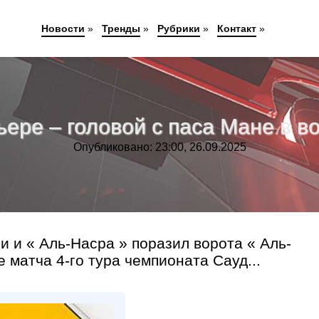
Новости
»
Тренды
»
Рубрики
»
Контакт
»
рьере – головой с паса Мане в 
Опубликовано: 23:00, 26.09.2025
 и « Аль-Насра » поразил ворота « Аль-
 матча 4-го тура чемпионата Сауд...