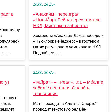
10:00, 16 Дек
рает в
«Анахайм» переиграл
«Нью‑Йорк Рейнджерс» в матче
НХЛ, Минтюков забил гол
 Криштиану
в
Хоккеисты «Анахайм Дакс» победили
популярной
«Нью‑Йорк Рейнджерс» в гостевом
этом
матче регулярного чемпионата НХЛ.
з г...
Подробнее…...
21:00, 30 Сен
могут
«Кайрат» – «Реал». 0:1 – Мбаппе
забил с пенальти. Онлайн-
трансляция
иштиану о
летом.
Матч проходит в Алматы. Спортс”
самолет
проводит текстовую онлайн-