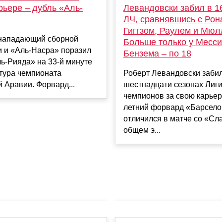
рьере – дубль «Аль-
Левандовски забил в 1
ЛЧ, сравнявшись с Рон
Гиггзом, Раулем и Мюл
 нападающий сборной
Больше только у Месси
и и «Аль-Насра» поразил
Бензема – по 18
ь-Рияда» на 33-й минуте
 тура чемпионата
Роберт Левандовски забил
 Аравии. Форвард...
шестнадцати сезонах Лиг
чемпионов за свою карьеру
летний форвард «Барсел
отличился в матче со «Сл
общем э...