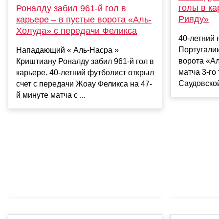
голы в ка
Роналду забил 961-й гол в
Рияду»
карьере – в пустые ворота «Аль-
Холуда» с передачи Феликса
40-летний
Португали
Нападающий « Аль-Насра »
ворота «Ал
Криштиану Роналду забил 961-й гол в
матча 3-го
карьере. 40-летний футболист открыл
Саудовской
счет с передачи Жоау Феликса на 47-
й минуте матча с ...