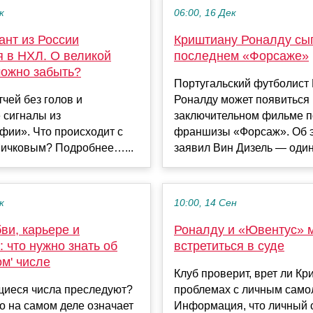
к
06:00, 16 Дек
ант из России
Криштиану Роналду сыг
я в НХЛ. О великой
последнем «Форсаже»
можно забыть?
Португальский футболист
чей без голов и
Роналду может появиться 
 сигналы из
заключительном фильме 
фии». Что происходит с
франшизы «Форсаж». Об 
ичковым? Подробнее…...
заявил Вин Дизель — один и
к
10:00, 14 Сен
ви, карьере и
Роналду и «Ювентус» 
 что нужно знать об
встретиться в суде
ом' числе
Клуб проверит, врет ли Кр
иеся числа преследуют?
проблемах с личным само
то на самом деле означает
Информация, что личный 