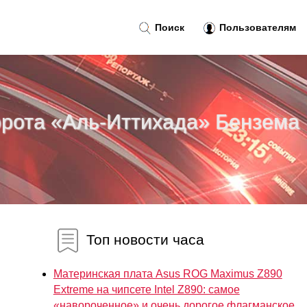
Поиск
Пользователям
ворота «Аль-Иттихада» Бензема
Топ новости часа
Материнская плата Asus ROG Maximus Z890
Extreme на чипсете Intel Z890: самое
«навороченное» и очень дорогое флагманское