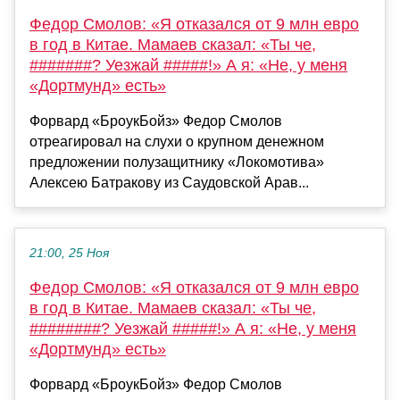
Федор Смолов: «Я отказался от 9 млн евро
в год в Китае. Мамаев сказал: «Ты че,
#######? Уезжай #####!» А я: «Не, у меня
«Дортмунд» есть»
Форвард «БроукБойз» Федор Смолов
отреагировал на слухи о крупном денежном
предложении полузащитнику «Локомотива»
Алексею Батракову из Саудовской Арав...
21:00, 25 Ноя
Федор Смолов: «Я отказался от 9 млн евро
в год в Китае. Мамаев сказал: «Ты че,
########? Уезжай #####!» А я: «Не, у меня
«Дортмунд» есть»
Форвард «БроукБойз» Федор Смолов