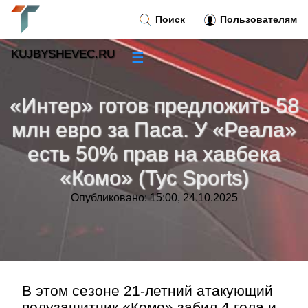
Поиск
Пользователям
KUJBYSHEVEC.RU
☰
Новости
»
«Интер» готов предложить 58
Тренды новостей
»
млн евро за Паса. У «Реала»
есть 50% прав на хавбека
Рубрики
»
«Комо» (Tyc Sports)
Правила
»
Опубликовано: 15:00, 24.10.2025
Контакт
»
В этом сезоне 21-летний атакующий
полузащитник «Комо» забил 4 гола и