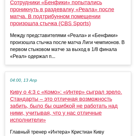
Сотрудники «Бенфики» попытались
проникнуть в раздевалку «Реала» после
матча. В подтрибунном помещении
произошла стычка (CBS Sports)
Между представителями «Реала» и «Бенфики»
произошла стычка после матча Лиги чемпионов. В
первом стыковом матче за выход в 1/8 финала
«Реал» одержал п...
04:00, 13 Апр
Киву о 4:3 с «Комо»: «Интер» сыграл зрело.
Стандарты – это отличная возможность
забить, было бы ошибкой не работать над
ними, учитывая, что у нас отличные
исполнители»
Главный тренер «Интера» Кристиан Киву