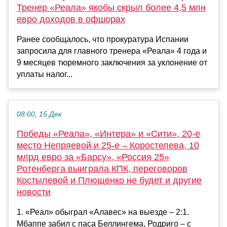
Тренер «Реала» якобы скрыл более 4,5 млн
евро доходов в офшорах
Ранее сообщалось, что прокуратура Испании
запросила для главного тренера «Реала» 4 года и
9 месяцев тюремного заключения за уклонение от
уплаты налог...
08:00, 15 Дек
Победы «Реала», «Интера» и «Сити», 20-е
место Непряевой и 25-е – Коростелева, 10
млрд евро за «Барсу», «Россия 25»
Ротенберга выиграла КПК, переговоров
Костылевой и Плющенко не будет и другие
новости
1. «Реал» обыграл «Алавес» на выезде – 2:1.
Мбаппе забил с паса Беллингема, Родриго – с