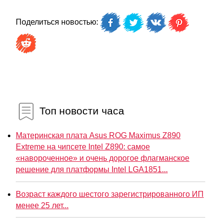
Поделиться новостью:
Топ новости часа
Материнская плата Asus ROG Maximus Z890
Extreme на чипсете Intel Z890: самое
«навороченное» и очень дорогое флагманское
решение для платформы Intel LGA1851...
Возраст каждого шестого зарегистрированного ИП
менее 25 лет...