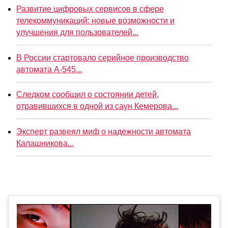
Развитие цифровых сервисов в сфере
телекоммуникаций: новые возможности и
улучшения для пользователей...
В России стартовало серийное производство
автомата А-545...
Следком сообщил о состоянии детей,
отравившихся в одной из саун Кемерова...
Эксперт развеял миф о надежности автомата
Калашникова...