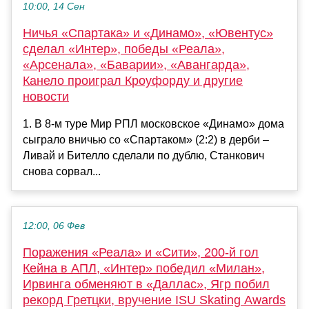
10:00, 14 Сен
Ничья «Спартака» и «Динамо», «Ювентус»
сделал «Интер», победы «Реала»,
«Арсенала», «Баварии», «Авангарда»,
Канело проиграл Кроуфорду и другие
новости
1. В 8-м туре Мир РПЛ московское «Динамо» дома
сыграло вничью со «Спартаком» (2:2) в дерби –
Ливай и Бителло сделали по дублю, Станкович
снова сорвал...
12:00, 06 Фев
Поражения «Реала» и «Сити», 200-й гол
Кейна в АПЛ, «Интер» победил «Милан»,
Ирвинга обменяют в «Даллас», Ягр побил
рекорд Гретцки, вручение ISU Skating Awards