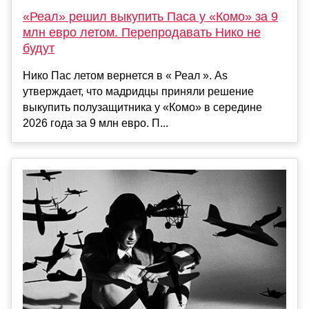
«Реал» решил выкупить Паса у «Комо» за 9
млн евро летом. Перепродавать Нико не
будут
Нико Пас летом вернется в « Реал ». As
утверждает, что мадридцы приняли решение
выкупить полузащитника у «Комо» в середине
2026 года за 9 млн евро. П...