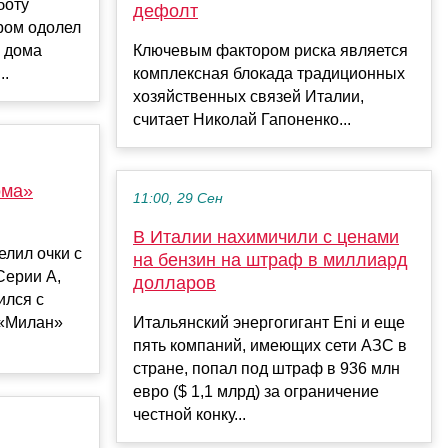
боту
дефолт
ром одолел
» дома
Ключевым фактором риска является
..
комплексная блокада традиционных
хозяйственных связей Италии,
считает Николай Гапоненко...
ома»
11:00, 29 Сен
В Италии нахимичили с ценами
елил очки с
на бензин на штраф в миллиард
Серии А,
долларов
ился с
 «Милан»
Итальянский энергогигант Eni и еще
пять компаний, имеющих сети АЗС в
стране, попал под штраф в 936 млн
евро ($ 1,1 млрд) за ограничение
честной конку...