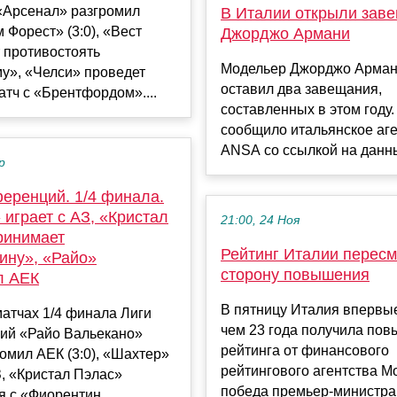
 «Арсенал» разгромил
В Италии открыли зав
 Форест» (3:0), «Вест
Джорджо Армани
 противостоять
Модельер Джорджо Арман
у», «Челси» проведет
оставил два завещания,
атч с «Брентфордом»....
составленных в этом году.
сообщило итальянское аг
ANSA со ссылкой на данны
р
ференций. 1/4 финала.
играет с АЗ, «Кристал
21:00, 24 Ноя
ринимает
Рейтинг Италии пересм
ину», «Райо»
сторону повышения
л АЕК
В пятницу Италия впервые
атчах 1/4 финала Лиги
чем 23 года получила по
ий «Райо Вальекано»
рейтинга от финансового
омил АЕК (3:0), «Шахтер»
рейтингового агентства Mo
З, «Кристал Пэлас»
победа премьер-министра .
я с «Фиорентин...