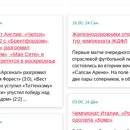
ен
16:00, 24 Сен
т Англии. «Челси»
Железнодорожники отк
:2 с «Брентфордом»,
тур чемпионата ЖДФЛ
» разгромил
Первые матчи очередного
ем», «Ман Сити» и
отраслевой футбольной л
ретятся в воскресенье
состоялись во вторник ве
 «Арсенал» разгромил
«Сапсан Арене». На поле
 Форест» (3:0), «Вест
две пары соперников, и обе
о уступил «Тоттенхэму»
лси» упустил победу над
ом» (2:2) ...
03:00, 16 Дек
Чемпионат Италии. «Р
одолела «Комо»
ен