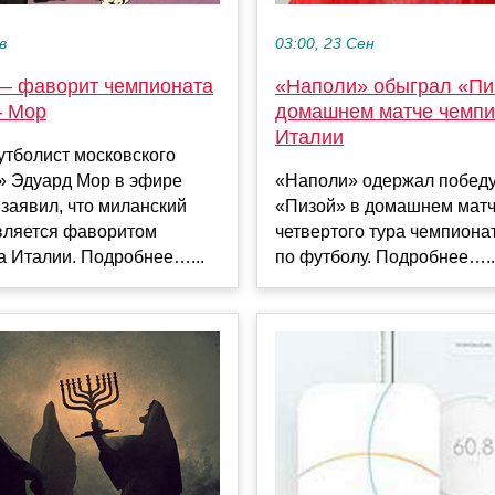
в
03:00, 23 Сен
— фаворит чемпионата
«Наполи» обыграл «Пи
— Мор
домашнем матче чемпи
Италии
тболист московского
» Эдуард Мор в эфире
«Наполи» одержал победу
заявил, что миланский
«Пизой» в домашнем мат
вляется фаворитом
четвертого тура чемпиона
а Италии. Подробнее…...
по футболу. Подробнее…..