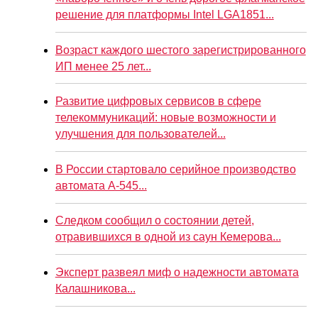
решение для платформы Intel LGA1851...
Возраст каждого шестого зарегистрированного
ИП менее 25 лет...
Развитие цифровых сервисов в сфере
телекоммуникаций: новые возможности и
улучшения для пользователей...
В России стартовало серийное производство
автомата А-545...
Следком сообщил о состоянии детей,
отравившихся в одной из саун Кемерова...
Эксперт развеял миф о надежности автомата
Калашникова...