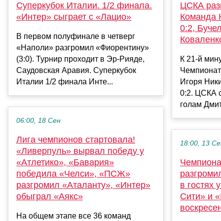
Суперкубок Италии. 1/2 финала.
ЦСКА разг
«Интер» сыграет с «Лацио»
Команда 
0:2, Буче
В первом полуфинале в четверг
Коваленко
«Наполи» разгромил «Фиорентину»
(3:0). Турнир проходит в Эр-Рияде,
К 21-й мин
Саудовская Аравия. Суперкубок
Чемпионат
Италии 1/2 финала Инте...
Игоря Ники
0:2. ЦСКА 
голам Дмит
06:00, 18 Сен
Лига чемпионов стартовала!
18:00, 13 С
«Ливерпуль» вырвал победу у
«Атлетико», «Бавария»
Чемпиона
победила «Челси», «ПСЖ»
разгроми
разгромил «Аталанту», «Интер»
в гостях
обыграл «Аякс»
Сити» и 
воскресе
На общем этапе все 36 команд