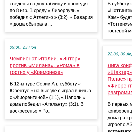
сведены в одну таблицу и проведут
В субботу
по 8 игр. В среду « Ливерпуль »
«Ноттингем
победил « Атлетико » (3:2), « Бавария
Хэм» будет
» дома обыграла ...
«Тоттенхэм
гостевой м
09:00, 23 Ноя
22:00, 09 Ап
Чемпионат Италии. «Интер»
против «Милана», «Рома» в
Лига кон
гостях у «Кремонезе»
«Шахтер» 
Пэлас» п
В 12-м туре Серии А в субботу «
«Фиорент
Ювентус » на выезде сыграл вничью
разгроми
с «Фиорентиной» (1:1), « Наполи »
дома победил «Аталанту» (3:1). В
В первых м
воскресенье « Ро...
конференц
дома разгр
играет с А
встречаетс