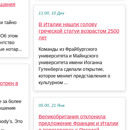
ещания
11:00, 10 Дек
и тайно
В Италии нашли голову
греческой статуи возрастом 2500
 Об этом
лет
ентство
е нотар...
Команды из Фрайбургского
университета и Майнцского
университета имени Иоганна
Гутенберга сделали открытие,
которое меняет представления о
культурном ...
отрен в
 за более
05:00, 21 Янв
вышение
Великобритания отклонила
ody’s. Это
предложение Франции и Италии
..