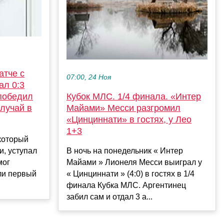
атче с
07:00, 24 Ноя
ал 0:3
 победил
Кубок МЛС. 1/4 финала. «Интер
случай в
Майами» Месси разгромил
«Цинциннати» в гостях, у Лео
1+3
 который
и, уступал
В ночь на понедельник « Интер
мог
Майами » Лионеля Месси выиграл у
или первый
« Цинциннати » (4:0) в гостях в 1/4
финала Кубка МЛС. Аргентинец
забил сам и отдал 3 а...