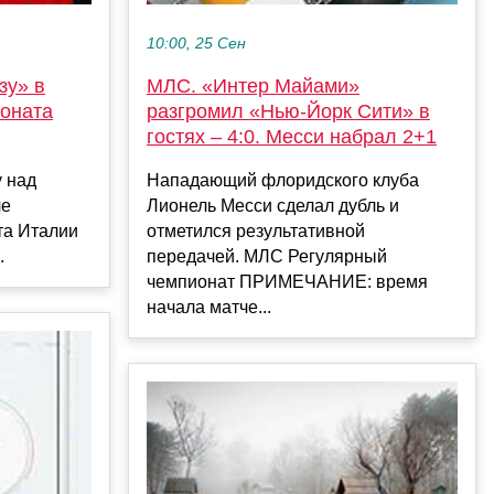
10:00, 25 Сен
зу» в
МЛС. «Интер Майами»
оната
разгромил «Нью-Йорк Сити» в
гостях – 4:0. Месси набрал 2+1
 над
Нападающий флоридского клуба
че
Лионель Месси сделал дубль и
та Италии
отметился результативной
.
передачей. МЛС Регулярный
чемпионат ПРИМЕЧАНИЕ: время
начала матче...