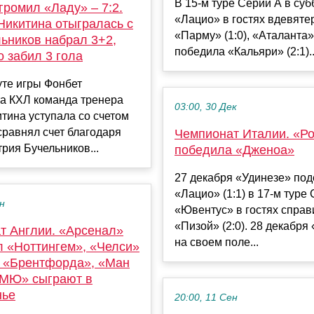
В 15-м туре Серии А в суб
ромил «Ладу» – 7:2.
«Лацио» в гостях вдевяте
Никитина отыгралась с
«Парму» (1:0), «Аталанта
льников набрал 3+2,
победила «Кальяри» (2:1)..
 забил 3 гола
уте игры Фонбет
а КХЛ команда тренера
03:00, 30 Дек
тина уступала со счетом
сравнял счет благодаря
Чемпионат Италии. «Р
рия Бучельников...
победила «Дженоа»
27 декабря «Удинезе» под
«Лацио» (1:1) в 17-м туре 
ен
«Ювентус» в гостях справ
«Пизой» (2:0). 28 декабря
т Англии. «Арсенал»
на своем поле...
л «Ноттингем», «Челси»
 у «Брентфорда», «Ман
«МЮ» сыграют в
нье
20:00, 11 Сен