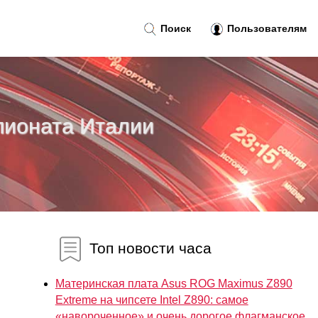
Поиск
Пользователям
пионата Италии
Топ новости часа
Материнская плата Asus ROG Maximus Z890
Extreme на чипсете Intel Z890: самое
«навороченное» и очень дорогое флагманское