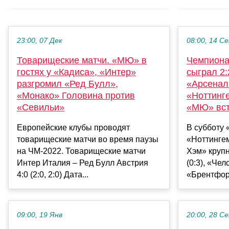
23:00, 07 Дек
08:00, 14 С
Товарищеские матчи. «МЮ» в
Чемпиона
гостях у «Кадиса», «Интер»
сыграл 2
разгромил «Ред Булл»,
«Арсенал
«Монако» Головина против
«Ноттинг
«Севильи»
«МЮ» вст
Европейские клубы проводят
В субботу
товарищеские матчи во время паузы
«Ноттингем
на ЧМ-2022. Товарищеские матчи
Хэм» крупн
Интер Италия – Ред Булл Австрия
(0:3), «Че
4:0 (2:0, 2:0) Дата...
«Брентфорд
09:00, 19 Янв
20:00, 28 С