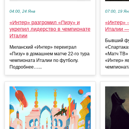
07:00, 19 Ян
04:00, 24 Янв
«Интер» 
«Интер» разгромил «Пизу» и
Италии 
укрепил лидерство в чемпионате
Италии
Бывший фу
«Спартака
Миланский «Интер» переиграл
«Матч ТВ» 
«Пизу» в домашнем матче 22‑го тура
«Интер» я
чемпионата Италии по футболу.
чемпионат
Подробнее…...