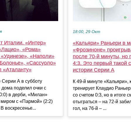
я
18:00, 29 Окт
т Италии. «Интер»
«Кальяри» Раньери в м
«Лацио», «Рома»
«Фрозиноне» проигрыв
 «Удинезе», «Наполи»
после 70-й минуты, но
«Болонье», «Сассуоло»
4:3. Это первый такой 
л «Аталанту»
истории Серии А
е Серии А в субботу
К 49-й минуте «Кальяри»,
 дома поделил очки с
тренирует Клаудио Раньер
0:0) в дерби, «Милан»
со счетом 0:3, но в итоге с
миром с «Пармой» (2:2)
отыграться – на 72-й заб
 В воскресенье...
гол, на 76-й – ...