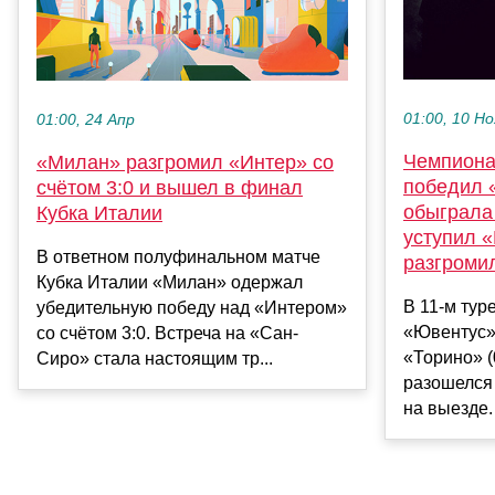
01:00, 10 Но
01:00, 24 Апр
Чемпиона
«Милан» разгромил «Интер» со
победил 
счётом 3:0 и вышел в финал
обыграла
Кубка Италии
уступил 
В ответном полуфинальном матче
разгроми
Кубка Италии «Милан» одержал
В 11-м тур
убедительную победу над «Интером»
«Ювентус»
со счётом 3:0. Встреча на «Сан-
«Торино» (
Сиро» стала настоящим тр...
разошелся 
на выезде.