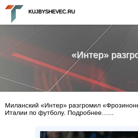
KUJBYSHEVEC.RU
«Интер» разгр
Миланский «Интер» разгромил «Фрозиноне»
Италии по футболу. Подробнее…...