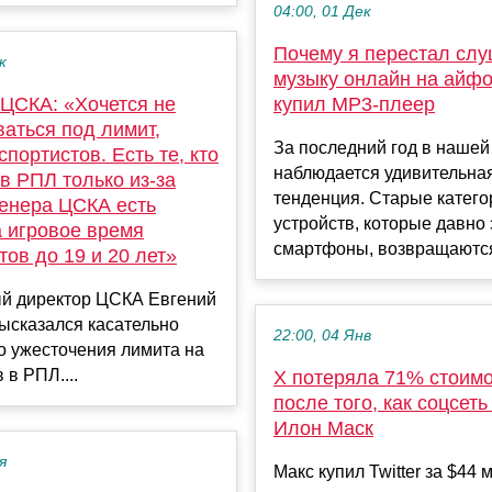
04:00, 01 Дек
Почему я перестал слу
к
музыку онлайн на айфо
 ЦСКА: «Хочется не
купил MP3-плеер
аться под лимит,
За последний год в нашей
спортистов. Есть те, кто
наблюдается удивительна
в РПЛ только из-за
тенденция. Старые катего
ренера ЦСКА есть
устройств, которые давно
а игровое время
смартфоны, возвращаются 
ов до 19 и 20 лет»
й директор ЦСКА Евгений
ысказался касательно
22:00, 04 Янв
о ужесточения лимита на
 в РПЛ....
X потеряла 71% стоим
после того, как соцсеть
Илон Маск
я
Макс купил Twitter за $44 