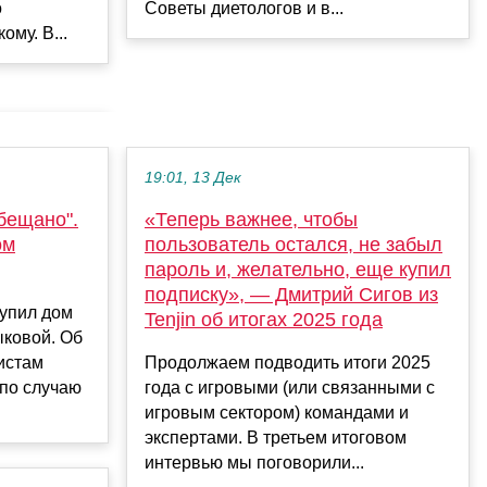
о
Советы диетологов и в...
ому. В...
19:01, 13 Дек
бещано".
«Теперь важнее, чтобы
ом
пользователь остался, не забыл
пароль и, желательно, еще купил
подписку», — Дмитрий Сигов из
купил дом
Tenjin об итогах 2025 года
ковой. Об
истам
Продолжаем подводить итоги 2025
по случаю
года с игровыми (или связанными с
игровым сектором) командами и
экспертами. В третьем итоговом
интервью мы поговорили...