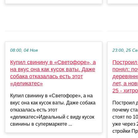
08:00, 04 Ноя
23:00, 25 С
Купил свинину в «Светофоре», а
Построил
на вкус она как кусок ваты. Даже
понял: п
собака отказалась есть этот
деревянн
«деликатес»
лет, а но
25 - хитр
Купил свинину в «Светофоре», а на
вкус она как кусок ваты. Даже собака
Построил д
отказалась есть этот
почему ст
«деликатес»Идеальный с виду кусок
стоят по 1
свинины в супермаркете ...
уже через 
стройки Пр