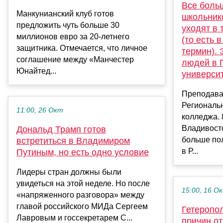
Все боль
Манкунианский клуб готов
школьник
предложить чуть больше 30
уходят в
миллионов евро за 20-летнего
(то есть 
защитника. Отмечается, что личное
термин). 
соглашение между «Манчестер
людей в 
Юнайтед...
универси
Преподава
Региональн
11:00, 26 Окт
колледжа. 
Владивосто
Дональд Трамп готов
больше по
встретиться в Владимиром
в Р...
Путиным, но есть одно условие
Лидеры стран должны были
увидеться на этой неделе. Но после
15:00, 16 О
«напряженного разговора» между
главой российского МИДа Сергеем
Гетеропол
Лавровым и госсекретарем С...
причин от