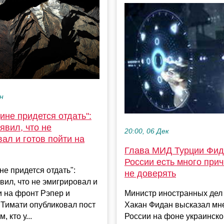
ен
ине придется отдать":
явил, что не
20:00, 06 Дек
ал и готов пойти на
Глава МИД Турции Фид
России есть много при
не придется отдать":
не доверять
вил, что не эмигрировал и
и на фронт Рэпер и
Министр иностранных дел
 Тимати опубликовал пост
Хакан Фидан высказал мне
, кто у...
России на фоне украинско