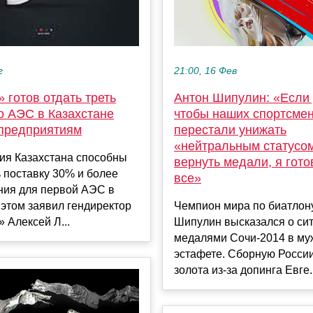
21:00, 16 Фев
г
Антон Шипулин: «Если 
 готов отдать треть
чтобы наших спортсме
о АЭС в Казахстане
перестали унижать
предприятиям
«нейтральным статусом
ия Казахстана способны
вернуть медали, я гото
 поставку 30% и более
все»
ния для первой АЭС в
Чемпион мира по биатлон
 этом заявил гендиректор
Шипулин высказался о сит
 Алексей Л...
медалями Сочи-2014 в му
эстафете. Сборную Росси
золота из-за допинга Евге..