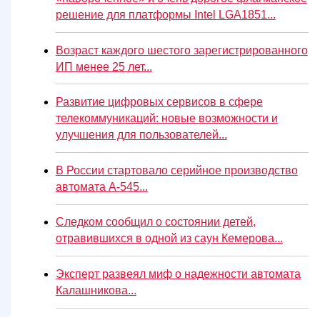
решение для платформы Intel LGA1851...
Возраст каждого шестого зарегистрированного
ИП менее 25 лет...
Развитие цифровых сервисов в сфере
телекоммуникаций: новые возможности и
улучшения для пользователей...
В России стартовало серийное производство
автомата А-545...
Следком сообщил о состоянии детей,
отравившихся в одной из саун Кемерова...
Эксперт развеял миф о надежности автомата
Калашникова...