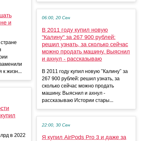
шать
06:00, 20 Сен
не и
В 2011 году купил новую
"Калину" за 267 900 рублей:
 стране
решил узнать, за сколько сейчас
я
можно продать машину. Выяснил
рии
и ахнул - рассказываю
 заменили
к жизн...
В 2011 году купил новую "Калину" за
267 900 рублей: решил узнать, за
сколько сейчас можно продать
машину. Выяснил и ахнул -
рассказываю Истории стары...
ости
 купил
22:00, 30 Сен
млрд в 2022
Я купил AirPods Pro 3 и даже за