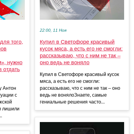
22:00, 11 Ноя
для того,
Купил в Светофоре красивый
нов
кусок мяса, а есть его не смогли:
рассказываю, что с ним не так –
», нужно
оно ведь не воняло
в отдать
Купил в Светофоре красивый кусок
мяса, а есть его не смогли:
у Антон
рассказываю, что с ним не так – оно
уации с
ведь не вонялоЗнаете, самые
жской
гениальные решения часто...
и лишили
.