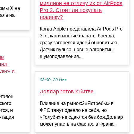
миллион не отличу их от AirPods
рмы X на
Pro 2. Стоит ли покупать
пала на
новинку?
Когда Apple представила AirPods Pro
3, я, как и многие фанаты бренда,
сразу загорелся идеей обновиться.
Датчик пульса, новые алгоритмы
шумоподавления...
ие
пил
ски» и
08:00, 20 Ноя
Доллар готов к битве
эталон
ского
Влияние на рынок:2«Ястребы» в
тся, и
ФРС тянут одеяло на себя, но
утация
«Голуби» не сдаются без боя.Доллар
может упасть на фактах, а Франк...