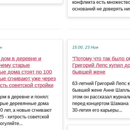
конфликта есть множеств
оснований не доверять ник
ен
15:00, 23 Ноя
 дом в деревне и
"Потому что так было о
очему старые
Григорий Лепс купил д
ые дома стоят по 100
бывшей жене
вые сгнивают уже через
63-летний Григорий Лепс 
ость советской стройки
бывшей жене Анне Шаплы
ом в деревне и понял:
этом он рассказал журнал
арые деревянные дома
перед концертом Шамана 
00 лет, а новые сгнивают
30-летия его карьеры...
25 - хитрость советской
огуляйте...