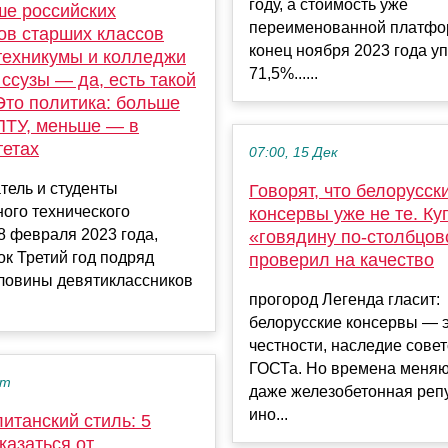
году, а стоимость уже
ше российских
переименованной платфо
ов старших классов
конец ноября 2023 года у
 техникумы и колледжи
71,5%......
в ссузы — да, есть такой
Это политика: больше
ПТУ, меньше — в
тетах
07:00, 15 Дек
тель и студенты
Говорят, что белорусск
ого технического
консервы уже не те. Ку
8 февраля 2023 года,
«говядину по-столбцов
к Третий год подряд
проверил на качество
ловины девятиклассников
прогород Легенда гласит:
белорусские консервы — 
честности, наследие совет
ГОСТа. Но времена меняю
кт
даже железобетонная реп
ино...
итанский стиль: 5
казаться от