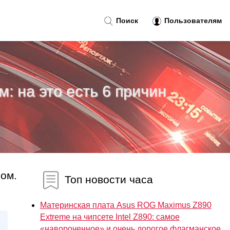
Поиск
Пользователям
м: на это есть 6 причин
ром.
Топ новости часа
Материнская плата Asus ROG Maximus Z890
Extreme на чипсете Intel Z890: самое
«навороченное» и очень дорогое флагманское