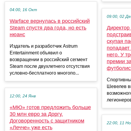
04:00, 16 Окт
09:00, 02 Де
Warface вернулась в российский
Steam спустя два года, но есть
Директор
нюанс
подстраив
скупая па
Издатель и разработчик Astrum
попадает 
Entertainment объявил о
него. У т
возвращении в российский сегмент
премии з
Steam после двухлетнего отсутствия
футболист
условно-бесплатного многопо...
Спортивны
Шевелев в
возможног
12:00, 24 Янв
легионеров
«МЮ» готов предложить больше
30 млн евро за Доргу.
Договоренность с защитником
22:00, 11 Но
«Лечче» уже есть