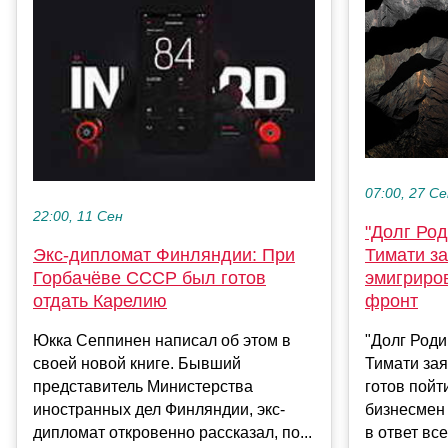
07:00, 27 С
22:00, 11 Сен
"Долг Род
Экс-дипломат Финляндии: При
Тимати за
Горбачёве СССР был готов
эмигриров
отдать Карелию
фронт
Юкка Сеппинен написал об этом в
"Долг Роди
своей новой книге. Бывший
Тимати зая
представитель Министерства
готов пойт
иностранных дел Финляндии, экс-
бизнесмен
дипломат откровенно рассказал, по...
в ответ всем