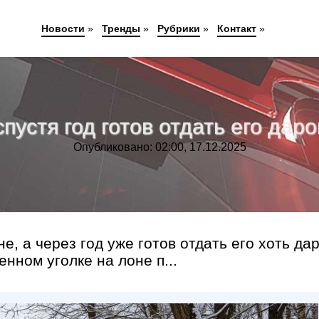
Новости
»
Тренды
»
Рубрики
»
Контакт
»
пустя год готов отдать его даро
Опубликовано: 02:00, 17.12.2025
, а через год уже готов отдать его хоть да
нном уголке на лоне п...