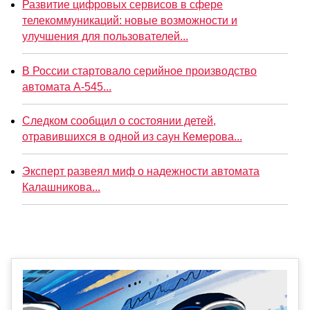
Развитие цифровых сервисов в сфере
телекоммуникаций: новые возможности и
улучшения для пользователей...
В России стартовало серийное производство
автомата А-545...
Следком сообщил о состоянии детей,
отравившихся в одной из саун Кемерова...
Эксперт развеял миф о надежности автомата
Калашникова...