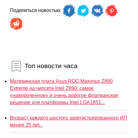
Поделиться новостью:
Топ новости часа
Материнская плата Asus ROG Maximus Z890
Extreme на чипсете Intel Z890: самое
«навороченное» и очень дорогое флагманское
решение для платформы Intel LGA1851...
Возраст каждого шестого зарегистрированного ИП
менее 25 лет...