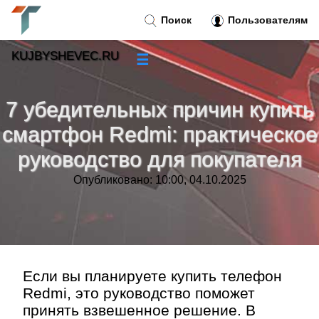
Поиск
Пользователям
KUJBYSHEVEC.RU
☰
Новости
»
7 убедительных причин купить
Тренды новостей
»
смартфон Redmi: практическое
руководство для покупателя
Рубрики
»
Опубликовано: 10:00, 04.10.2025
Правила
»
Контакт
»
Если вы планируете купить телефон
Redmi, это руководство поможет
принять взвешенное решение. В