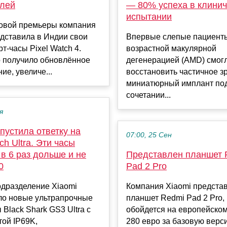
блей
— 80% успеха в клини
испытании
овой премьеры компания
дставила в Индии свои
Впервые слепые пациент
т-часы Pixel Watch 4.
возрастной макулярной
о получило обновлённое
дегенерацией (AMD) смог
ие, увеличе...
восстановить частичное з
миниатюрный имплант под
сочетании...
я
пустила ответку на
07:00, 25 Сен
ch Ultra. Эти часы
в 6 раз дольше и не
Представлен планшет 
0
Pad 2 Pro
одразделение Xiaomi
Компания Xiaomi предста
ло новые ультрапрочные
планшет Redmi Pad 2 Pro,
 Black Shark GS3 Ultra с
обойдется на европейском
ой IP69K,
280 евро за базовую верс