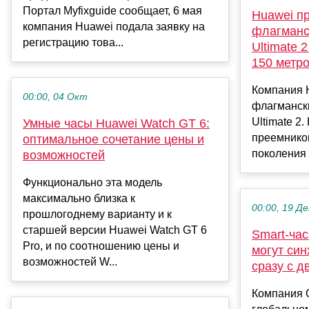
Портал Myfixguide сообщает, 6 мая
Huawei п
компания Huawei подала заявку на
флагманс
регистрацию това...
Ultimate 
150 метро
Компания 
00:00, 04 Окт
флагманск
Ultimate 2
Умные часы Huawei Watch GT 6:
преемником
оптимальное сочетание цены и
поколения 
возможностей
Функционально эта модель
максимально близка к
00:00, 19 Де
прошлогоднему варианту и к
старшей версии Huawei Watch GT 6
Smart-час
Pro, и по соотношению цены и
могут си
возможностей W...
сразу с д
Компания 