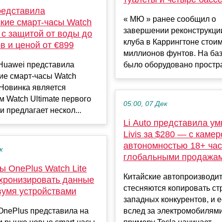
редставила
« МЮ » ранее сообщил о
кие смарт-часы Watch
завершении реконструкци
2 с защитой от воды до
клуба в Каррингтоне стои
в и ценой от €899
миллионов фунтов. На ба
Huawei представила
было оборудовано простра
ие смарт-часы Watch
. Новинка является
 Watch Ultimate первого
05:00, 07 Дек
и предлагает нескол...
Li Auto представила ум
Livis за $280 — с камер
автономностью 18+ час
к
глобальными продажа
ы OnePlus Watch Lite
Китайские автопроизводит
нхронизировать данные
стесняются копировать ст
вумя устройствами
западных конкурентов, и е
OnePlus представила на
вслед за электромобилям