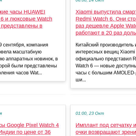
06:00, 24 Окт
ен
Xiaomi выпустила смар
кие часы HUAWEI
Redmi Watch 6. Они сто
 6 и люксовые Watch
раз дешевле Apple Watc
2 представлены в
работают в 20 раз дол
Китайский производитель 
9 сентября, компания
интересных вещиц Xiaomi
овела масштабную
официально представил 
ию аппаратных новинок, в
Watch 6 — новые доступн
торой были представлены
часы с большим AMOLED-
ления часов Wat...
ши...
я
01:00, 23 Окт
ы Google Pixel Watch 4
Имплант под сетчатку 
Индии по цене от 36
очки возвращают зрен