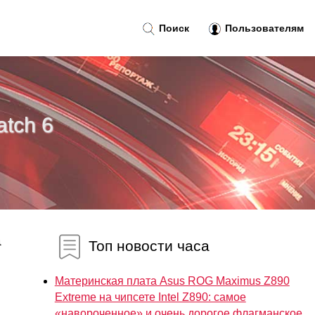
Поиск
Пользователям
tch 6
а
Топ новости часа
Материнская плата Asus ROG Maximus Z890
Extreme на чипсете Intel Z890: самое
«навороченное» и очень дорогое флагманское