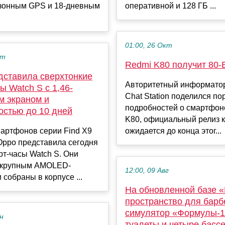
зонным GPS и 18-дневным
оперативной и 128 ГБ ...
01:00, 26 Окт
кт
Redmi K80 получит 80-
дставила сверхтонкие
Авторитетный информатор 
ы Watch S с 1,46-
Chat Station поделился по
 экраном и
подробностей о смартфон
остью до 10 дней
K80, официальный релиз к
артфонов серии Find X9
ожидается до конца этог...
Oppo представила сегодня
т-часы Watch S. Они
 крупным AMOLED-
12:00, 09 Авг
 собраны в корпусе ...
На обновленной базе 
пространство для барб
симулятор «Формулы-1
ен
туалеты и четыре басс