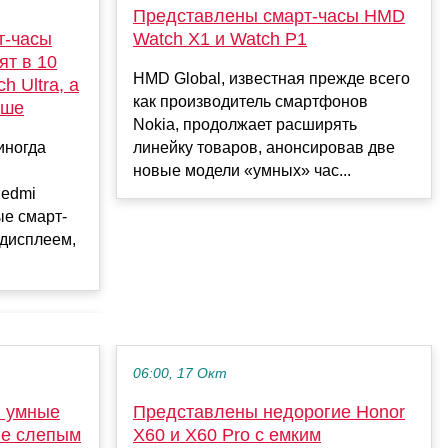
Представлены смарт-часы HMD
т-часы
Watch X1 и Watch P1
ят в 10
HMD Global, известная прежде всего
h Ultra, а
как производитель смартфонов
ьше
Nokia, продолжает расширять
иногда
линейку товаров, анонсировав две
новые модели «умных» час...
Redmi
ые смарт-
дисплеем,
06:00, 17 Окт
и умные
Представлены недорогие Honor
ие слепым
X60 и X60 Pro с емким