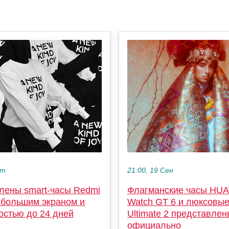
кт
21:00, 19 Сен
лены smart-часы Redmi
Флагманские часы HU
 большим экраном и
Watch GT 6 и люксовые
остью до 24 дней
Ultimate 2 представлен
официально