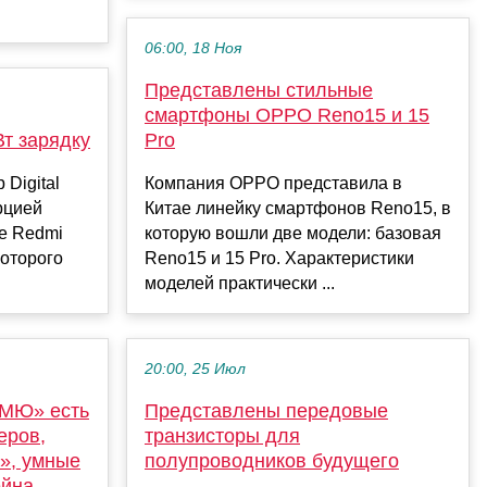
06:00, 18 Ноя
Представлены стильные
смартфоны OPPO Reno15 и 15
Вт зарядку
Pro
Digital
Компания OPPO представила в
рцией
Китае линейку смартфонов Reno15, в
е Redmi
которую вошли две модели: базовая
оторого
Reno15 и 15 Pro. Характеристики
моделей практически ...
20:00, 25 Июл
«МЮ» есть
Представлены передовые
еров,
транзисторы для
», умные
полупроводников будущего
ейна