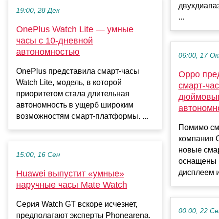
двухдиапа
19:00, 28 Дек
...
OnePlus Watch Lite — умные
часы с 10-дневной
автономностью
06:00, 17 О
OnePlus представила смарт-часы
Oppo пре
Watch Lite, модель, в которой
смарт-час
приоритетом стала длительная
дюймовым
автономность в ущерб широким
автономн
возможностям смарт-платформы. ...
Помимо см
компания 
новые смар
15:00, 16 Сен
оснащены
дисплеем и
Huawei выпустит «умные»
наручные часы Mate Watch
Серия Watch GT вскоре исчезнет,
00:00, 22 С
предполагают эксперты Phonearena.