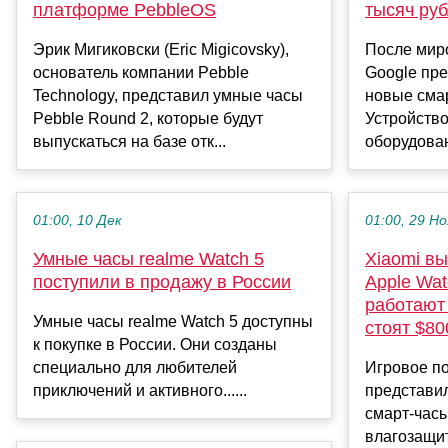
платформе PebbleOS
тысяч ру
Эрик Мигиковски (Eric Migicovsky),
После мир
основатель компании Pebble
Google пре
Technology, представил умные часы
новые смар
Pebble Round 2, которые будут
Устройств
выпускаться на базе отк...
оборудован
01:00, 10 Дек
01:00, 29 Но
Умные часы realme Watch 5
Xiaomi вы
поступили в продажу в России
Apple Wat
работают 
Умные часы realme Watch 5 доступны
стоят $80
к покупке в России. Они созданы
специально для любителей
Игровое п
приключений и активного......
представи
смарт-часы
влагозащит