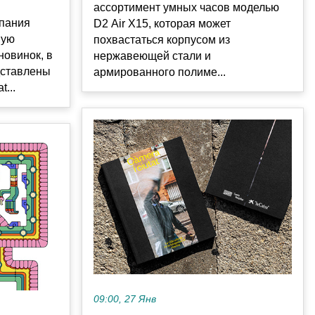
ассортимент умных часов моделью
мпания
D2 Air X15, которая может
ную
похвастаться корпусом из
новинок, в
нержавеющей стали и
дставлены
армированного полиме...
...
09:00, 27 Янв