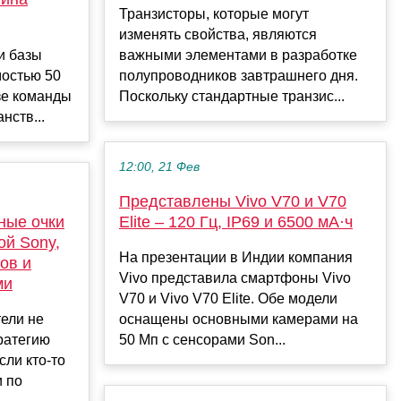
Транзисторы, которые могут
изменять свойства, являются
и базы
важными элементами в разработке
мостью 50
полупроводников завтрашнего дня.
зе команды
Поскольку стандартные транзис...
нств...
12:00, 21 Фев
Представлены Vivo V70 и V70
ные очки
Elite – 120 Гц, IP69 и 6500 мА·ч
ой Sony,
На презентации в Индии компания
ов и
Vivo представила смартфоны Vivo
ми
V70 и Vivo V70 Elite. Обе модели
ели не
оснащены основными камерами на
ратегию
50 Мп с сенсорами Son...
сли кто-то
и по