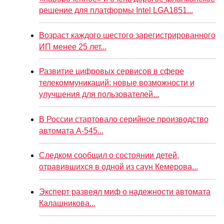
решение для платформы Intel LGA1851...
Возраст каждого шестого зарегистрированного
ИП менее 25 лет...
Развитие цифровых сервисов в сфере
телекоммуникаций: новые возможности и
улучшения для пользователей...
В России стартовало серийное производство
автомата А-545...
Следком сообщил о состоянии детей,
отравившихся в одной из саун Кемерова...
Эксперт развеял миф о надежности автомата
Калашникова...