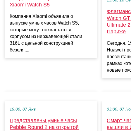
15:00, 20 С
Xiaomi Watch S5
Флагманс
Компания Xiaomi объявила о
Watch GT
выпуске умных часов Watch S5,
Ultimate 
которые могут похвастаться
Париже
корпусом из нержавеющей стали
316L с цельной конструкцией
Сегодня, 1
безеля....
Huawei пр
презентац
рамках ко
новые поко
19:00, 07 Янв
03:00, 07 Но
Представлены умные часы
Смарт-час
Pebble Round 2 на открытой
вышли в 