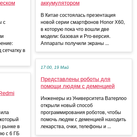
ческом
аккумулятором
В Китае состоялась презентация
ы с
новой серии смартфонов Honor X60,
в которую пока что вошли две
ли
модели: базовая и Pro-версия.
рение:
Аппараты получили экраны ...
 сетчатку в
17:00, 19 Май
Представлены роботы для
помощи людям с деменцией
Redmi
Инженеры из Университета Ватерлоо
открыли новый способ
вила
программирования роботов, чтобы
 который
помочь людям с деменцией находить
 рынке в
лекарства, очки, телефоны и ...
ию с 6 ГБ