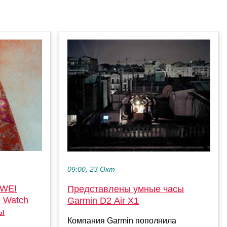
09:00, 23 Окт
AWEI
Представлены умные часы
 Watch
Garmin D2 Air X1
ы
Компания Garmin пополнила