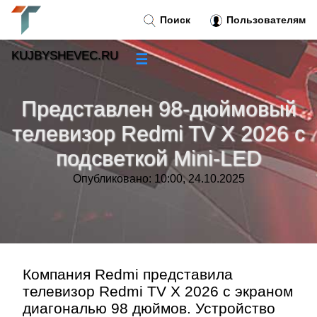
Поиск
Пользователям
KUJBYSHEVEC.RU
☰
Новости
»
Представлен 98-дюймовый
Тренды новостей
»
телевизор Redmi TV X 2026 с
подсветкой Mini-LED
Рубрики
»
Опубликовано: 10:00, 24.10.2025
Правила
»
Контакт
»
Компания Redmi представила
телевизор Redmi TV X 2026 с экраном
диагональю 98 дюймов. Устройство