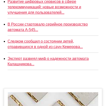
Развитие цифровых сервисов в сфере
телекоммуникаций: новые возможности и
улучшения для пользователей...
В России стартовало серийное производство
автомата А-545...
Следком сообщил о состоянии детей,
отравившихся в одной из саун Кемерова...
Эксперт развеял миф о надежности автомата
Калашникова...