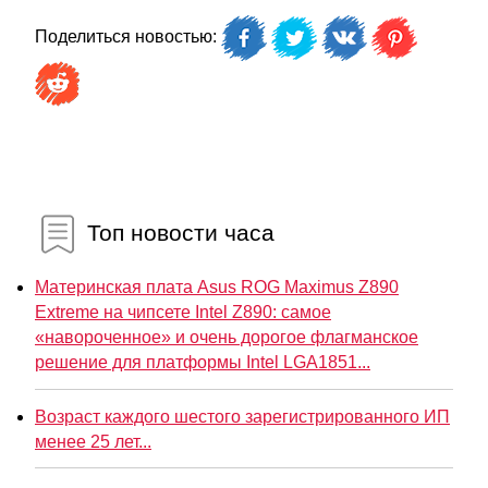
Поделиться новостью:
Топ новости часа
Материнская плата Asus ROG Maximus Z890
Extreme на чипсете Intel Z890: самое
«навороченное» и очень дорогое флагманское
решение для платформы Intel LGA1851...
Возраст каждого шестого зарегистрированного ИП
менее 25 лет...