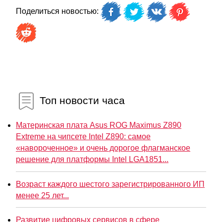
Поделиться новостью:
Топ новости часа
Материнская плата Asus ROG Maximus Z890
Extreme на чипсете Intel Z890: самое
«навороченное» и очень дорогое флагманское
решение для платформы Intel LGA1851...
Возраст каждого шестого зарегистрированного ИП
менее 25 лет...
Развитие цифровых сервисов в сфере