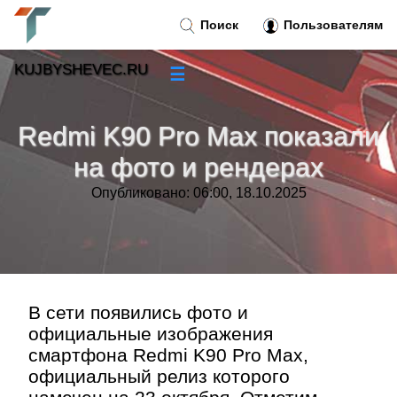
Поиск
Пользователям
KUJBYSHEVEC.RU
☰
Новости
»
Redmi K90 Pro Max показали
Тренды новостей
»
на фото и рендерах
Опубликовано: 06:00, 18.10.2025
Рубрики
»
Правила
»
Контакт
»
В сети появились фото и
официальные изображения
смартфона Redmi K90 Pro Max,
официальный релиз которого