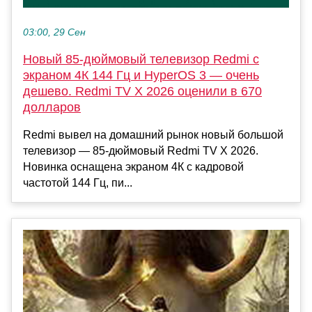
03:00, 29 Сен
Новый 85-дюймовый телевизор Redmi с
экраном 4К 144 Гц и HyperOS 3 — очень
дешево. Redmi TV X 2026 оценили в 670
долларов
Redmi вывел на домашний рынок новый большой
телевизор — 85-дюймовый Redmi TV X 2026.
Новинка оснащена экраном 4К с кадровой
частотой 144 Гц, пи...