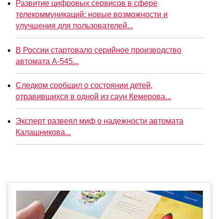
Развитие цифровых сервисов в сфере
телекоммуникаций: новые возможности и
улучшения для пользователей...
В России стартовало серийное производство
автомата А-545...
Следком сообщил о состоянии детей,
отравившихся в одной из саун Кемерова...
Эксперт развеял миф о надежности автомата
Калашникова...