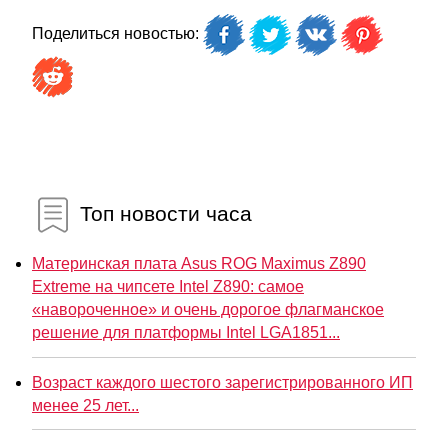
Поделиться новостью:
Топ новости часа
Материнская плата Asus ROG Maximus Z890
Extreme на чипсете Intel Z890: самое
«навороченное» и очень дорогое флагманское
решение для платформы Intel LGA1851...
Возраст каждого шестого зарегистрированного ИП
менее 25 лет...