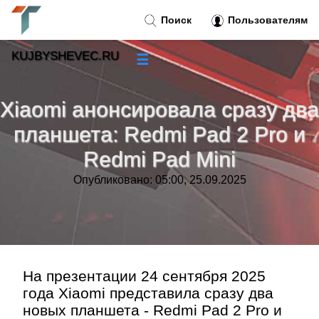
Поиск
Пользователям
KUJBYSHEVEC.RU
☰
Новости
»
Xiaomi анонсировала сразу два
Тренды новостей
»
планшета: Redmi Pad 2 Pro и
Redmi Pad Mini
Рубрики
»
Опубликовано: 05:00, 25.09.2025
Правила
»
Контакт
»
На презентации 24 сентября 2025
года Xiaomi представила сразу два
новых планшета - Redmi Pad 2 Pro и