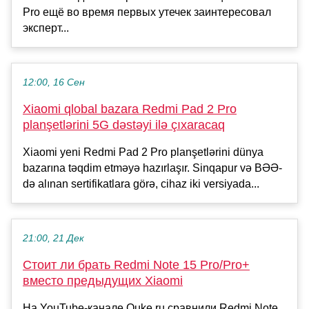
Pro ещё во время первых утечек заинтересовал
эксперт...
12:00, 16 Сен
Xiaomi qlobal bazara Redmi Pad 2 Pro
planşetlərini 5G dəstəyi ilə çıxaracaq
Xiaomi yeni Redmi Pad 2 Pro planşetlərini dünya
bazarına təqdim etməyə hazırlaşır. Sinqapur və BƏƏ-
də alınan sertifikatlara görə, cihaz iki versiyada...
21:00, 21 Дек
Стоит ли брать Redmi Note 15 Pro/Pro+
вместо предыдущих Xiaomi
На YouTube-канале Quke.ru сравнили Redmi Note