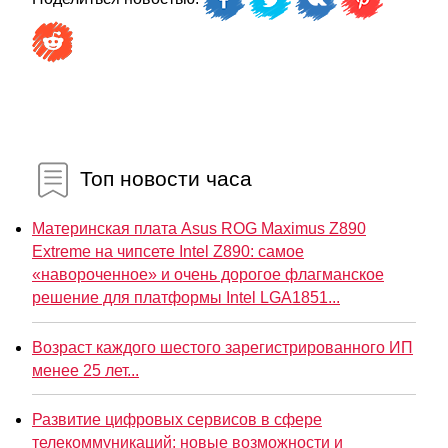
Топ новости часа
Материнская плата Asus ROG Maximus Z890
Extreme на чипсете Intel Z890: самое
«навороченное» и очень дорогое флагманское
решение для платформы Intel LGA1851...
Возраст каждого шестого зарегистрированного ИП
менее 25 лет...
Развитие цифровых сервисов в сфере
телекоммуникаций: новые возможности и