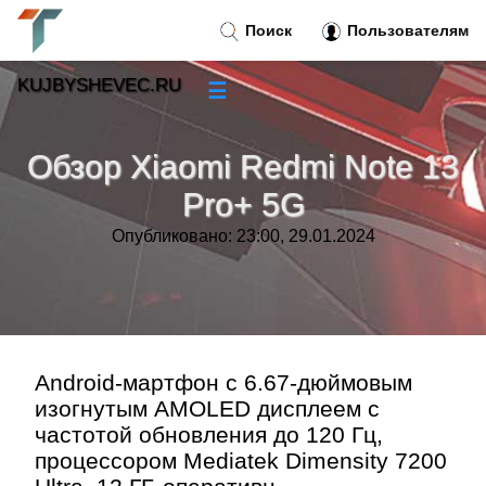
Поиск
Пользователям
KUJBYSHEVEC.RU
☰
Новости
»
Обзор Xiaomi Redmi Note 13
Тренды новостей
»
Pro+ 5G
Опубликовано: 23:00, 29.01.2024
Рубрики
»
Правила
»
Контакт
»
Android-мартфон с 6.67-дюймовым
изогнутым AMOLED дисплеем с
частотой обновления до 120 Гц,
процессором Mediatek Dimensity 7200