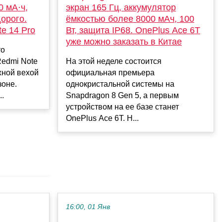
0 мА·ч,
экран 165 Гц, аккумулятор
орого.
ёмкостью более 8000 мАч, 100
e 14 Pro
Вт, защита IP68. OnePlus Ace 6T
уже можно заказать в Китае
то
edmi Note
На этой неделе состоится
жной вехой
официальная премьера
зоне.
однокристальной системы на
..
Snapdragon 8 Gen 5, а первым
устройством на ее базе станет
OnePlus Ace 6T. Н...
16:00, 01 Янв