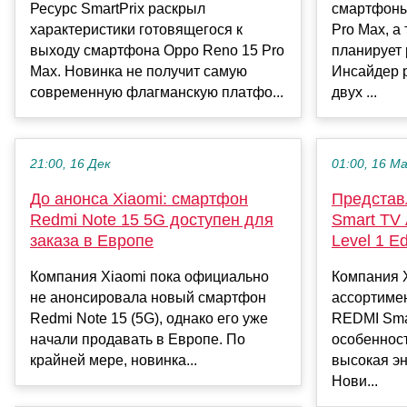
Ресурс SmartPrix раскрыл
смартфоны
характеристики готовящегося к
Pro Max, а
выходу смартфона Oppo Reno 15 Pro
планирует 
Max. Новинка не получит самую
Инсайдер 
современную флагманскую платфо...
двух ...
21:00, 16 Дек
01:00, 16 М
До анонса Xiaomi: смартфон
Представ
Redmi Note 15 5G доступен для
Smart TV 
заказа в Европе
Level 1 Ed
Компания Xiaomi пока официально
Компания 
не анонсировала новый смартфон
ассортиме
Redmi Note 15 (5G), однако его уже
REDMI Smar
начали продавать в Европе. По
особеннос
крайней мере, новинка...
высокая э
Нови...