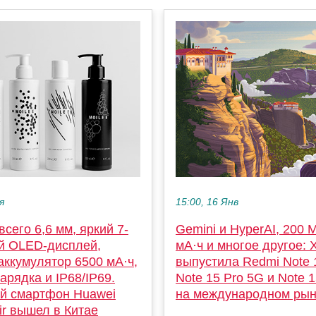
я
15:00, 16 Янв
сего 6,6 мм, яркий 7-
Gemini и HyperAI, 200 
 OLED-дисплей,
мА·ч и многое другое: 
аккумулятор 6500 мА·ч,
выпустила Redmi Note 
арядка и IP68/IP69.
Note 15 Pro 5G и Note 
й смартфон Huawei
на международном рын
ir вышел в Китае