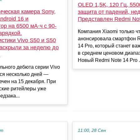
OLED 1,5K, 120 Гц, 550
ическая камера Sony,
защита от падений, нед
ndroid 16 и
Представлен Redmi Not
ор на 6500 мА·ч с 90-
Компания Xiaomi только ч
арядкой.
анонсировала смартфон R
стики Vivo S50 и S50
14 Pro, который станет ва
раскрыли за неделю до
в среднем ценовом диапа
ы
Новый Redmi Note 14 Pro .
льного дебюта серии Vivo
ся несколько дней —
ечен на 15 декабря. При
ские ритейлеры уже
едзака...
кт
11:00, 28 Сен