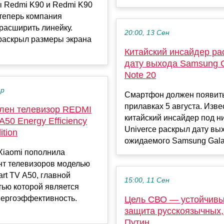
 Redmi K90 и Redmi K90
 теперь компания
расширить линейку.
20:00, 13 Сен
раскрыл размеры экрана
Китайский инсайдер ра
дату выхода Samsung 
Note 20
ар
Смартфон должен появить
прилавках 5 августа. Изв
лен телевизор REDMI
китайский инсайдер под ни
A50 Energy Efficiency
Univerce раскрыл дату вы
ition
ожидаемого Samsung Galax
Xiaomi пополнила
нт телевизоров моделью
t TV A50, главной
15:00, 11 Сен
тью которой является
нергоэффективность.
Цель СВО — устойчивы
защита русскоязычных,
Путин