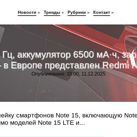
Новости
»
Тренды
»
Рубрики
»
Контакт
»
ц, аккумулятор 6500 мА·ч, заря
 в Европе представлен Redmi N
Опубликовано: 10:00, 11.12.2025
нейку смартфонов Note 15, включающую Note
имо моделей Note 15 LTE и...