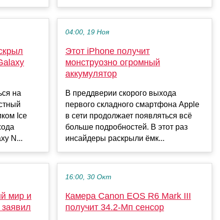
04:00, 19 Ноя
скрыл
Этот iPhone получит
Galaxy
монструозно огромный
аккумулятор
ся на
В преддверии скорого выхода
естный
первого складного смартфона Apple
ком Ice
в сети продолжает появляться всё
хода
больше подробностей. В этот раз
y N...
инсайдеры раскрыли ёмк...
16:00, 30 Окт
й мир и
Камера Canon EOS R6 Mark III
 заявил
получит 34.2-Мп сенсор