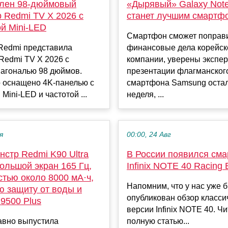
лен 98-дюймовый
«Дырявый» Galaxy Note
 Redmi TV X 2026 с
станет лучшим смартф
й Mini-LED
Смартфон сможет поправ
Redmi представила
финансовые дела корейск
Redmi TV X 2026 с
компании, уверены экспер
иагональю 98 дюймов.
презентации флагманског
о оснащено 4K-панелью с
смартфона Samsung остал
Mini-LED и частотой ...
неделя, ...
я
00:00, 24 Авг
стр Redmi K90 Ultra
В России появился см
ольшой экран 165 Гц,
Infinix NOTE 40 Racing E
тью около 8000 мА·ч,
Напомним, что у нас уже 
ю защиту от воды и
опубликован обзор класси
 9500 Plus
версии Infinix NOTE 40. Чи
авно выпустила
полную статью...