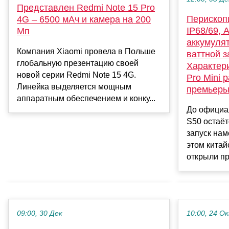
Представлен Redmi Note 15 Pro
Перископ
4G – 6500 мАч и камера на 200
IP68/69, A
Мп
аккумулят
Компания Xiaomi провела в Польше
ваттной з
глобальную презентацию своей
Характери
новой серии Redmi Note 15 4G.
Pro Mini 
Линейка выделяется мощным
премьер
аппаратным обеспечением и конку...
До официа
S50 остаёт
запуск нам
этом китай
открыли пр
09:00, 30 Дек
10:00, 24 О