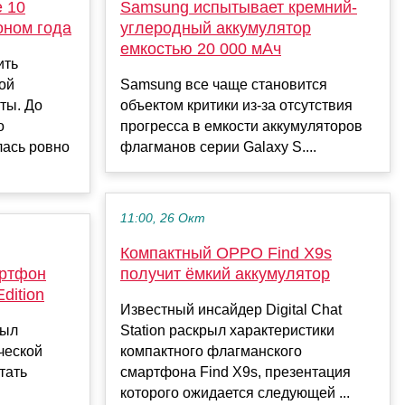
 10
Samsung испытывает кремний-
оном года
углеродный аккумулятор
емкостью 20 000 мАч
ить
ой
Samsung все чаще становится
ты. До
объектом критики из-за отсутствия
о
прогресса в емкости аккумуляторов
ась ровно
флагманов серии Galaxy S....
11:00, 26 Окт
Компактный OPPO Find X9s
артфон
получит ёмкий аккумулятор
dition
Известный инсайдер Digital Chat
был
Station раскрыл характеристики
ческой
компактного флагманского
тать
смартфона Find X9s, презентация
которого ожидается следующей ...