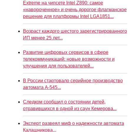
Extreme на чипсете Intel Z890: самое
«навороченное» и очень дорогое флагманское
решение для платформы Intel LGA1851...
Возраст каждого шестого зарегистрированного
ИП менее 25 лет...
Развитие цифровых сервисов в сфере
телекоммуникаций: новые возможности и
улучшения для пользователей...
В России стартовало серийное производство
автомата А-545...
Следком сообщил о состоянии детей,
отравившихся в одной из саун Кемерова...
Эксперт развеял миф о надежности автомата
Калашникова...