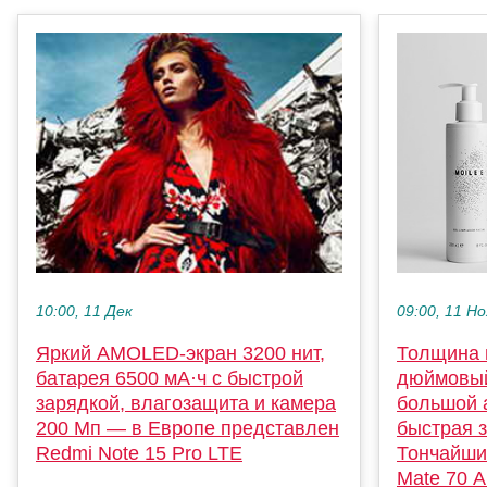
09:00, 11 Но
10:00, 11 Дек
Толщина в
Яркий AMOLED-экран 3200 нит,
дюймовый
батарея 6500 мА·ч с быстрой
большой 
зарядкой, влагозащита и камера
быстрая з
200 Мп — в Европе представлен
Тончайши
Redmi Note 15 Pro LTE
Mate 70 A