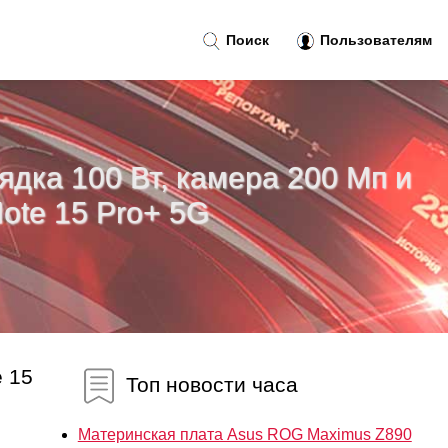
Поиск
Пользователям
дка 100 Вт, камера 200 Мп и
ote 15 Pro+ 5G
 15
Топ новости часа
Материнская плата Asus ROG Maximus Z890