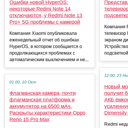
Ошибки новой HyperOS:
Представ
некоторые Redmi Note 14
телевизор
отключаются, у Redmi Note 13
подсветко
Pro+ 5G проблемы с камерой
Компания 
Компания Xiaomi опубликовала
телевизор 
еженедельный отчет об ошибках
экраном д
HyperOS, в котором сообщается о
Устройств
продолжающихся проблемах с
подсветкой 
автоматическим выключением и не...
12:00, 23 Но
01:00, 10 Окт
Новый мон
Флагманская камера, почти
получит б
флагманская платформа и
АКБ ёмкос
аккумулятор на 6500 мАч.
усиленну
Раскрыты характеристики Oppo
Dimensity
Reno 15 Pro Max
Redmi нед