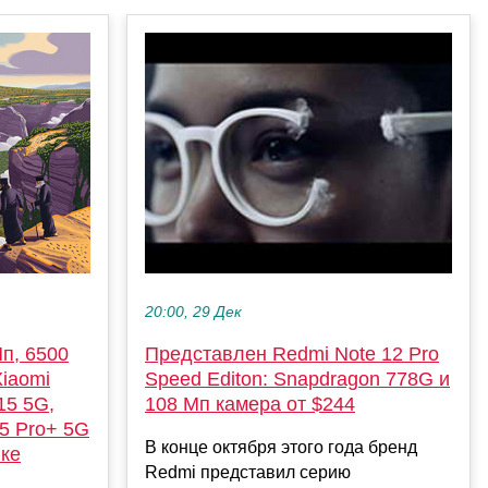
20:00, 29 Дек
Мп, 6500
Представлен Redmi Note 12 Pro
Xiaomi
Speed Editon: Snapdragon 778G и
15 5G,
108 Мп камера от $244
15 Pro+ 5G
В конце октября этого года бренд
ке
Redmi представил серию