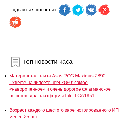
Поделиться новостью:
Топ новости часа
Материнская плата Asus ROG Maximus Z890
Extreme на чипсете Intel Z890: самое
«навороченное» и очень дорогое флагманское
решение для платформы Intel LGA1851...
Возраст каждого шестого зарегистрированного ИП
менее 25 лет...