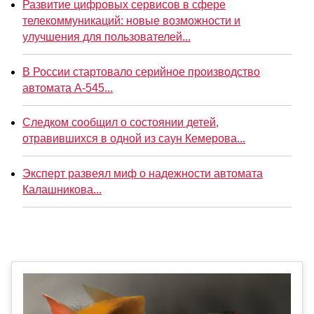
Развитие цифровых сервисов в сфере
телекоммуникаций: новые возможности и
улучшения для пользователей...
В России стартовало серийное производство
автомата А-545...
Следком сообщил о состоянии детей,
отравившихся в одной из саун Кемерова...
Эксперт развеял миф о надежности автомата
Калашникова...