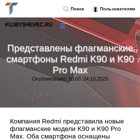
Поиск
Пользователям
KUJBYSHEVEC.RU
☰
Новости
»
Представлены флагманские
Тренды новостей
»
смартфоны Redmi K90 и K90
Pro Max
Рубрики
»
Опубликовано: 10:00, 24.10.2025
Правила
»
Контакт
»
Компания Redmi представила новые
флагманские модели K90 и K90 Pro
Max. Оба смартфона оснащены