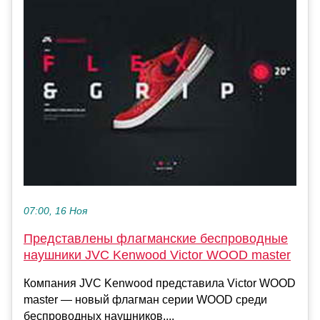
07:00, 16 Ноя
Представлены флагманские беспроводные
наушники JVC Kenwood Victor WOOD master
Компания JVC Kenwood представила Victor WOOD
master — новый флагман серии WOOD среди
беспроводных наушников....