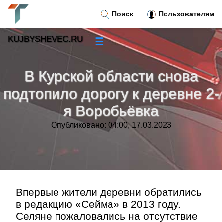
Поиск
Пользователям
KUJBYSHEVEC.RU
☰
Новости
»
В Курской области снова
Тренды новостей
»
подтопило дорогу к деревне 2-
я Воробьёвка
Рубрики
»
Опубликовано: 04:00, 17.03.2023
Правила
»
Контакт
»
Впервые жители деревни обратились
в редакцию «Сейма» в 2013 году.
Селяне пожаловались на отсутствие